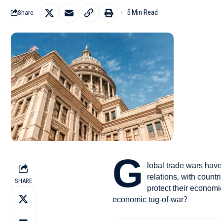
5 Min Read
Share
G
lobal trade wars have
relations, with countri
SHARE
protect their economi
economic tug-of-war?