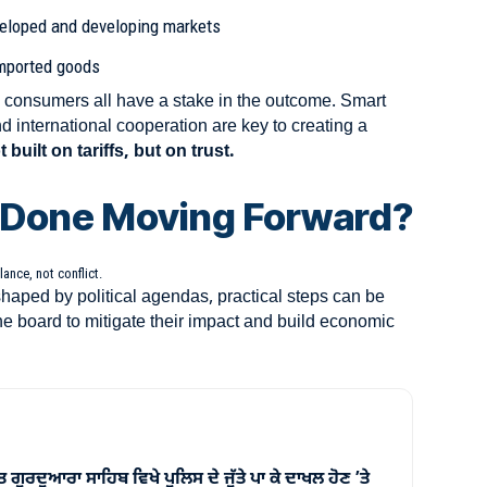
eloped and developing markets
imported goods
 consumers all have a stake in the outcome. Smart
nd international cooperation are key to creating a
 built on tariffs, but on trust.
 Done Moving Forward?
lance, not conflict.
 shaped by political agendas, practical steps can be
he board to mitigate their impact and build economic
ਗੁਰਦੁਆਰਾ ਸਾਹਿਬ ਵਿਖੇ ਪੁਲਿਸ ਦੇ ਜੁੱਤੇ ਪਾ ਕੇ ਦਾਖਲ ਹੋਣ ’ਤੇ