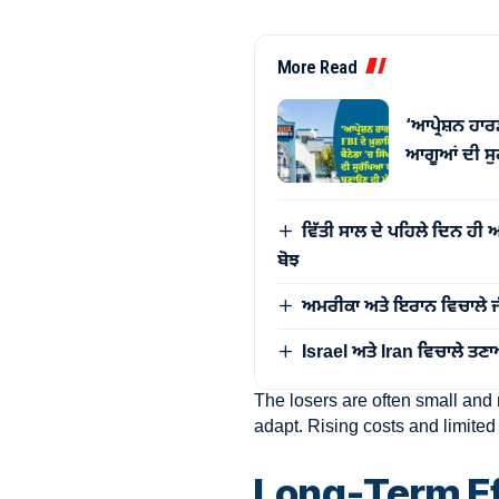
More Read
‘ਆਪ੍ਰੇਸ਼ਨ ਹਾਰ
ਆਗੂਆਂ ਦੀ ਸੁ
ਵਿੱਤੀ ਸਾਲ ਦੇ ਪਹਿਲੇ ਦਿਨ ਹੀ ਆ
ਬੋਝ
ਅਮਰੀਕਾ ਅਤੇ ਇਰਾਨ ਵਿਚਾਲੇ 
Israel ਅਤੇ Iran ਵਿਚਾਲੇ ਤ
The losers are often small and 
adapt. Rising costs and limite
Long-Term Ef