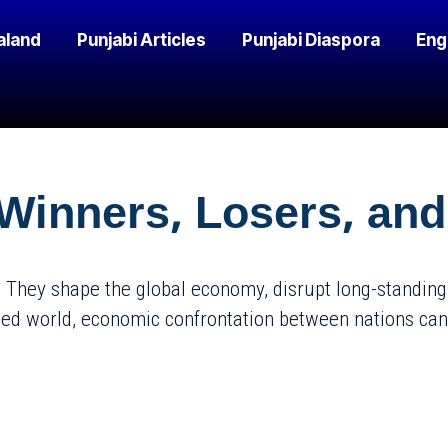
aland
Punjabi Articles
Punjabi Diaspora
Eng
Winners, Losers, and
 They shape the global economy, disrupt long-standing t
ted world, economic confrontation between nations can l