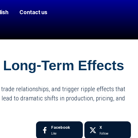
lish
Contact us
 Long-Term Effects
rade relationships, and trigger ripple effects that
ead to dramatic shifts in production, pricing, and
Facebook
X
Like
Follow