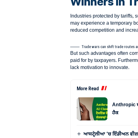
Winners in T
Industries protected by tariffs, 
may experience a temporary b
reduced competition and incre
Trade wars can shift trade routes 
But such advantages often come
paid for by taxpayers. Further
lack motivation to innovate.
More Read
Anthropic ਦੇ
ਹੈਕ
ਆਸਟ੍ਰੇਲੀਆ ’ਚ ਇੰਡੀਅਨ ਵੀਜ਼ਾ ਅ