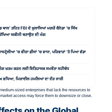
ਡ ਬਾਲ’ ਤਹਿਤ FBI ਦੇ ਖ਼ੁਲਾਸਿਆਂ ਮਗਰੋਂ ਕੈਨੇਡਾ ’ਚ ਸਿੱਖ
ਰੱਖਿਆ ਯਕੀਨੀ ਬਣਾਉਣ ਦੀ ਮੰਗ
ਸਟ੍ਰੇਲੀਆ ’ਚ ਵੀਜ਼ਾ ਫ਼ੀਸਾਂ ’ਚ ਵਾਧਾ, ਪਰਿਵਾਰਾਂ ’ਤੇ ਪਿਆ ਵੱਡਾ
ਜੰਗ ਖ਼ਤਮ ਕਰਨ ਲਈ ਇਤਿਹਾਸਕ ਸਮਝੌਤਾ ਸਹੀਬੱਧ
ਣਾਅ ਵਧਿਆ, ਮਿਜ਼ਾਈਲ ਹਮਲਿਆਂ ਦਾ ਦੌਰ ਜਾਰੀ
medium-sized enterprises that lack the resources to
d market access may force them to downsize or close.
fects on the Global