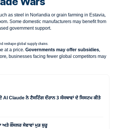
rade Wars
such as steel in Norlandia or grain farming in Estavia,
oom. Some domestic manufacturers may benefit from
ased government support.
and reshape global supply chains.
 at a price.
Governments may offer subsidies
,
more, businesses facing fewer global competitors may
 AI Claude ਨੇ ਟੈਸਟਿੰਗ ਦੌਰਾਨ 3 ਸੰਸਥਾਵਾਂ ਦੇ ਸਿਸਟਮ ਕੀਤੇ
ਤੇ ਕੌਂਸਲਰ ਸੇਵਾਵਾਂ ਮੁੜ ਸ਼ੁਰੂ