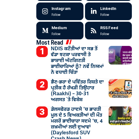
Instagram
LinkedIn
Follow
Follow
Medium
RSS Feed
Follow
Follow
Most Read
NDIS ਕਟੌਤੀਆਂ ਦਾ ਸਭ ਤੋਂ
ਵੱਡਾ ਝਟਕਾ ਪਰਵਾਸੀ ਤੇ
ਭਾਸ਼ਾਈ ਘੱਟਗਿਣਤੀ
ਭਾਈਚਾਰਿਆਂ ਨੂੰ? ਨਵੇਂ ਨਿਯਮਾਂ
ਨੇ ਵਧਾਈ ਚਿੰਤਾ
ਭੈਣ-ਭਰਾ ਦੇ ਪਵਿੱਤਰ ਰਿਸ਼ਤੇ ਦਾ
ਪ੍ਰਤੀਕ ਹੈ ਰੱਖੜੀ ਤਿਉਹਾਰ
(Raakhi) – 30-31
ਅਗਸਤ `ਤੇ ਵਿਸ਼ੇਸ਼
ਡੇਲਸਫੋਰਡ ਹਾਦਸੇ ’ਚ ਭਾਰਤੀ
ਮੂਲ ਦੇ 5 ਵਿਅਕਤੀਆਂ ਦੀ ਮੌਤ
ਮਗਰੋਂ ਭਾਈਚਾਰਾ ਸਦਮੇ ’ਚ, 4
ਜ਼ਖ਼ਮੀਆਂ ਲਈ ਦੁਆਵਾਂ
(Daylesford SUV
Crash News)