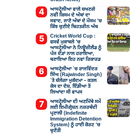
ਆਸਟ੍ਰੇਲੀਆ ਵਾਲੇ ਚਖਣਗੇ
ਨਵੀਂ ਕਿਸਮ ਦੇ ਅੰਬਾਂ ਦਾ
ਸਵਾਦ, ਜਾਣੋ ਅੰਬਾਂ ਦੇ ਮੌਸਮ ’ਚ
ਕਿੰਝ ਚੁਣੀਏ ਬਿਹਤਰੀਨ ਅੰਬ
Cricket World Cup :
ਫਸਵੇਂ ਮੁਕਾਬਲੇ ’ਚ
ਆਸਟ੍ਰੇਲੀਆ ਨੇ ਨਿਊਜ਼ੀਲੈਂਡ ਨੂੰ
ਪੰਜ ਦੌੜਾਂ ਨਾਲ ਹਰਾਇਆ,
ਬਣਾਇਆ ਇਹ ਨਵਾਂ ਰਿਕਾਰਡ
ਆਸਟ੍ਰੇਲੀਆ `ਚ ਰਾਜਵਿੰਦਰ
ਸਿੰਘ (Rajwinder Singh)
`ਤੇ ਚੱਲੇਗਾ ਮੁੁਕੱਦਮਾ – ਕਤਲ
ਕੇਸ ਦਾ ਦੋਸ਼, ਇੰਡੀਆ ਤੋਂ
ਲਿਆਂਦਾ ਸੀ ਵਾਪਸ
ਆਸਟ੍ਰੇਲੀਆ ਦੀ ਅਣਮਿੱਥੇ ਸਮੇਂ
ਲਈ ਇਮੀਗ੍ਰੇਸ਼ਨ ਨਜ਼ਰਬੰਦੀ
ਪ੍ਰਣਾਲੀ (Indefinite
Immigration Detention
System) ਨੂੰ ਹਾਈ ਕੋਰਟ ’ਚ
ਚੁਣੌਤੀ