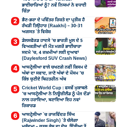
ਭਾਈਚਾਰਿਆਂ ਨੂੰ? ਨਵੇਂ ਨਿਯਮਾਂ ਨੇ ਵਧਾਈ
ਚਿੰਤਾ
ਭੈਣ-ਭਰਾ ਦੇ ਪਵਿੱਤਰ ਰਿਸ਼ਤੇ ਦਾ ਪ੍ਰਤੀਕ ਹੈ
ਰੱਖੜੀ ਤਿਉਹਾਰ (Raakhi) – 30-31
ਅਗਸਤ `ਤੇ ਵਿਸ਼ੇਸ਼
ਡੇਲਸਫੋਰਡ ਹਾਦਸੇ ’ਚ ਭਾਰਤੀ ਮੂਲ ਦੇ 5
ਵਿਅਕਤੀਆਂ ਦੀ ਮੌਤ ਮਗਰੋਂ ਭਾਈਚਾਰਾ
ਸਦਮੇ ’ਚ, 4 ਜ਼ਖ਼ਮੀਆਂ ਲਈ ਦੁਆਵਾਂ
(Daylesford SUV Crash News)
ਆਸਟ੍ਰੇਲੀਆ ਵਾਲੇ ਚਖਣਗੇ ਨਵੀਂ ਕਿਸਮ ਦੇ
ਅੰਬਾਂ ਦਾ ਸਵਾਦ, ਜਾਣੋ ਅੰਬਾਂ ਦੇ ਮੌਸਮ ’ਚ
ਕਿੰਝ ਚੁਣੀਏ ਬਿਹਤਰੀਨ ਅੰਬ
Cricket World Cup : ਫਸਵੇਂ ਮੁਕਾਬਲੇ
’ਚ ਆਸਟ੍ਰੇਲੀਆ ਨੇ ਨਿਊਜ਼ੀਲੈਂਡ ਨੂੰ ਪੰਜ ਦੌੜਾਂ
ਨਾਲ ਹਰਾਇਆ, ਬਣਾਇਆ ਇਹ ਨਵਾਂ
ਰਿਕਾਰਡ
ਆਸਟ੍ਰੇਲੀਆ `ਚ ਰਾਜਵਿੰਦਰ ਸਿੰਘ
(Rajwinder Singh) `ਤੇ ਚੱਲੇਗਾ
ਮੁੁਕੱਦਮਾ – ਕਤਲ ਕੇਸ ਦਾ ਦੋਸ਼, ਇੰਡੀਆ ਤੋਂ