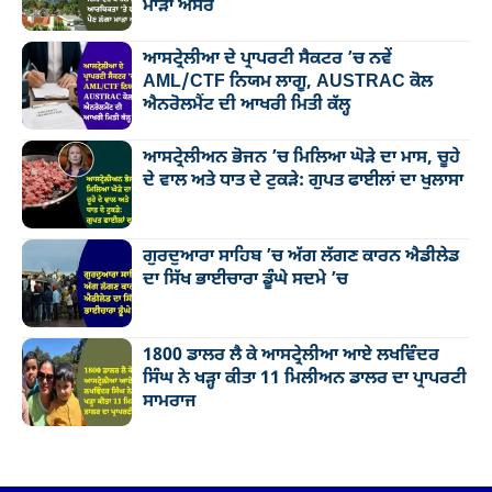
ਮਾੜਾ ਅਸਰ
ਆਸਟ੍ਰੇਲੀਆ ਦੇ ਪ੍ਰਾਪਰਟੀ ਸੈਕਟਰ ’ਚ ਨਵੇਂ
AML/CTF ਨਿਯਮ ਲਾਗੂ, AUSTRAC ਕੋਲ
ਐਨਰੋਲਮੈਂਟ ਦੀ ਆਖਰੀ ਮਿਤੀ ਕੱਲ੍ਹ
ਆਸਟ੍ਰੇਲੀਅਨ ਭੋਜਨ ’ਚ ਮਿਲਿਆ ਘੋੜੇ ਦਾ ਮਾਸ, ਚੂਹੇ
ਦੇ ਵਾਲ ਅਤੇ ਧਾਤ ਦੇ ਟੁਕੜੇ: ਗੁਪਤ ਫਾਈਲਾਂ ਦਾ ਖੁਲਾਸਾ
ਗੁਰਦੁਆਰਾ ਸਾਹਿਬ ’ਚ ਅੱਗ ਲੱਗਣ ਕਾਰਨ ਐਡੀਲੇਡ
ਦਾ ਸਿੱਖ ਭਾਈਚਾਰਾ ਡੂੰਘੇ ਸਦਮੇ ’ਚ
1800 ਡਾਲਰ ਲੈ ਕੇ ਆਸਟ੍ਰੇਲੀਆ ਆਏ ਲਖਵਿੰਦਰ
ਸਿੰਘ ਨੇ ਖੜ੍ਹਾ ਕੀਤਾ 11 ਮਿਲੀਅਨ ਡਾਲਰ ਦਾ ਪ੍ਰਾਪਰਟੀ
ਸਾਮਰਾਜ