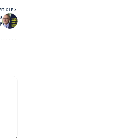
RTICLE
us
ਿਆ