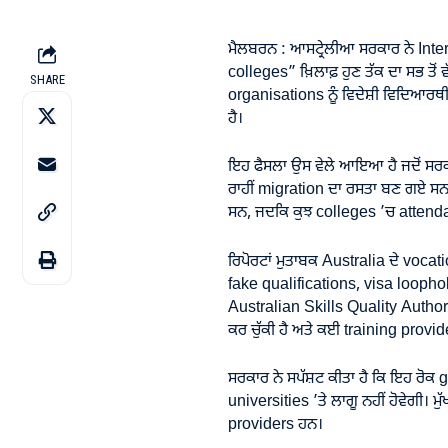
ਮੈਲਬਰਨ : ਆਸਟ੍ਰੇਲੀਆ ਸਰਕਾਰ ਨੇ Inte
colleges” ਖ਼ਿਲਾਫ਼ ਹੁਣ ਤੱਕ ਦਾ ਸਭ ਤੋਂ
SHARE
organisations ਨੂੰ ਵਿਦੇਸ਼ੀ ਵਿਦਿਆਰਥ
ਹੈ।
ਇਹ ਫੈਸਲਾ ਉਸ ਵੇਲੇ ਆਇਆ ਹੈ ਜਦੋਂ ਸਰਕਾ
ਰਾਹੀਂ migration ਦਾ ਰਸਤਾ ਬਣ ਗਏ ਸਨ।
ਸਨ, ਜਦਕਿ ਕੁਝ colleges ’ਚ attenda
ਰਿਪੋਰਟਾਂ ਮੁਤਾਬਕ Australia ਦੇ vocati
fake qualifications, visa looph
Australian Skills Quality Authori
ਕਰ ਚੁੱਕੀ ਹੈ ਅਤੇ ਕਈ training provide
ਸਰਕਾਰ ਨੇ ਸਪੱਸ਼ਟ ਕੀਤਾ ਹੈ ਕਿ ਇਹ ਰੋਕ
universities ’ਤੇ ਲਾਗੂ ਨਹੀਂ ਹੋਵੇਗੀ।
providers ਹਨ।