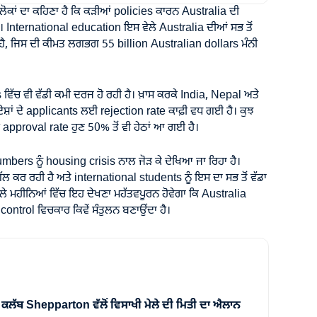
ੋਕਾਂ ਦਾ ਕਹਿਣਾ ਹੈ ਕਿ ਕੜੀਆਂ policies ਕਾਰਨ Australia ਦੀ
। International education ਇਸ ਵੇਲੇ Australia ਦੀਆਂ ਸਭ ਤੋਂ
ਕ ਹੈ, ਜਿਸ ਦੀ ਕੀਮਤ ਲਗਭਗ 55 billion Australian dollars ਮੰਨੀ
ਿੱਚ ਵੀ ਵੱਡੀ ਕਮੀ ਦਰਜ ਹੋ ਰਹੀ ਹੈ। ਖ਼ਾਸ ਕਰਕੇ India, Nepal ਅਤੇ
ਾਂ ਦੇ applicants ਲਈ rejection rate ਕਾਫ਼ੀ ਵਧ ਗਈ ਹੈ। ਕੁਝ
 approval rate ਹੁਣ 50% ਤੋਂ ਵੀ ਹੇਠਾਂ ਆ ਗਈ ਹੈ।
mbers ਨੂੰ housing crisis ਨਾਲ ਜੋੜ ਕੇ ਦੇਖਿਆ ਜਾ ਰਿਹਾ ਹੈ।
 ਕਰ ਰਹੀ ਹੈ ਅਤੇ international students ਨੂੰ ਇਸ ਦਾ ਸਭ ਤੋਂ ਵੱਡਾ
ਾਲੇ ਮਹੀਨਿਆਂ ਵਿੱਚ ਇਹ ਦੇਖਣਾ ਮਹੱਤਵਪੂਰਨ ਹੋਵੇਗਾ ਕਿ Australia
ntrol ਵਿਚਕਾਰ ਕਿਵੇਂ ਸੰਤੁਲਨ ਬਣਾਉਂਦਾ ਹੈ।
ਕਲੱਬ Shepparton ਵੱਲੋਂ ਵਿਸਾਖੀ ਮੇਲੇ ਦੀ ਮਿਤੀ ਦਾ ਐਲਾਨ