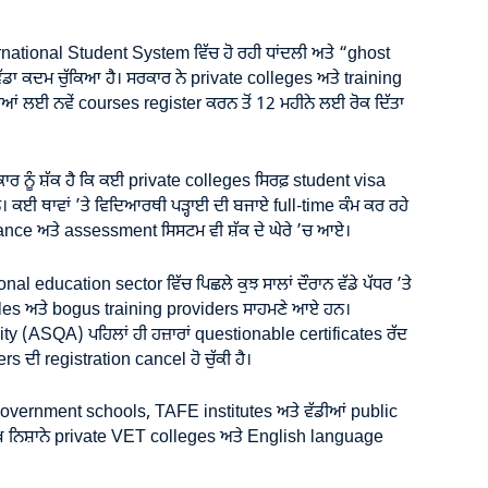
rnational Student System ਵਿੱਚ ਹੋ ਰਹੀ ਧਾਂਦਲੀ ਅਤੇ “ghost
 ਵੱਡਾ ਕਦਮ ਚੁੱਕਿਆ ਹੈ। ਸਰਕਾਰ ਨੇ private colleges ਅਤੇ training
ੀਆਂ ਲਈ ਨਵੇਂ courses register ਕਰਨ ਤੋਂ 12 ਮਹੀਨੇ ਲਈ ਰੋਕ ਦਿੱਤਾ
ਰ ਨੂੰ ਸ਼ੱਕ ਹੈ ਕਿ ਕਈ private colleges ਸਿਰਫ਼ student visa
 ਕਈ ਥਾਵਾਂ ’ਤੇ ਵਿਦਿਆਰਥੀ ਪੜ੍ਹਾਈ ਦੀ ਬਜਾਏ full-time ਕੰਮ ਕਰ ਰਹੇ
nce ਅਤੇ assessment ਸਿਸਟਮ ਵੀ ਸ਼ੱਕ ਦੇ ਘੇਰੇ ’ਚ ਆਏ।
onal education sector ਵਿੱਚ ਪਿਛਲੇ ਕੁਝ ਸਾਲਾਂ ਦੌਰਾਨ ਵੱਡੇ ਪੱਧਰ ’ਤੇ
oles ਅਤੇ bogus training providers ਸਾਹਮਣੇ ਆਏ ਹਨ।
ty (ASQA) ਪਹਿਲਾਂ ਹੀ ਹਜ਼ਾਰਾਂ questionable certificates ਰੱਦ
rs ਦੀ registration cancel ਹੋ ਚੁੱਕੀ ਹੈ।
 government schools, TAFE institutes ਅਤੇ ਵੱਡੀਆਂ public
 ਮੁੱਖ ਨਿਸ਼ਾਨੇ private VET colleges ਅਤੇ English language