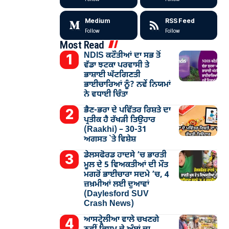
Medium
RSS Feed
Follow
Follow
Most Read
NDIS ਕਟੌਤੀਆਂ ਦਾ ਸਭ ਤੋਂ
ਵੱਡਾ ਝਟਕਾ ਪਰਵਾਸੀ ਤੇ
ਭਾਸ਼ਾਈ ਘੱਟਗਿਣਤੀ
ਭਾਈਚਾਰਿਆਂ ਨੂੰ? ਨਵੇਂ ਨਿਯਮਾਂ
ਨੇ ਵਧਾਈ ਚਿੰਤਾ
ਭੈਣ-ਭਰਾ ਦੇ ਪਵਿੱਤਰ ਰਿਸ਼ਤੇ ਦਾ
ਪ੍ਰਤੀਕ ਹੈ ਰੱਖੜੀ ਤਿਉਹਾਰ
(Raakhi) – 30-31
ਅਗਸਤ `ਤੇ ਵਿਸ਼ੇਸ਼
ਡੇਲਸਫੋਰਡ ਹਾਦਸੇ ’ਚ ਭਾਰਤੀ
ਮੂਲ ਦੇ 5 ਵਿਅਕਤੀਆਂ ਦੀ ਮੌਤ
ਮਗਰੋਂ ਭਾਈਚਾਰਾ ਸਦਮੇ ’ਚ, 4
ਜ਼ਖ਼ਮੀਆਂ ਲਈ ਦੁਆਵਾਂ
(Daylesford SUV
Crash News)
ਆਸਟ੍ਰੇਲੀਆ ਵਾਲੇ ਚਖਣਗੇ