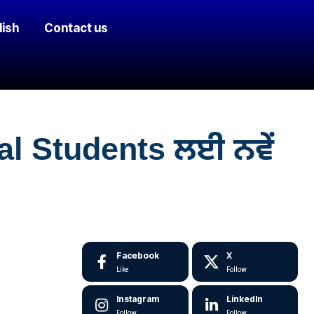
lish
Contact us
al Students ਲਈ ਨਵੇਂ
Facebook
X
Like
Follow
Instagram
LinkedIn
Follow
Follow