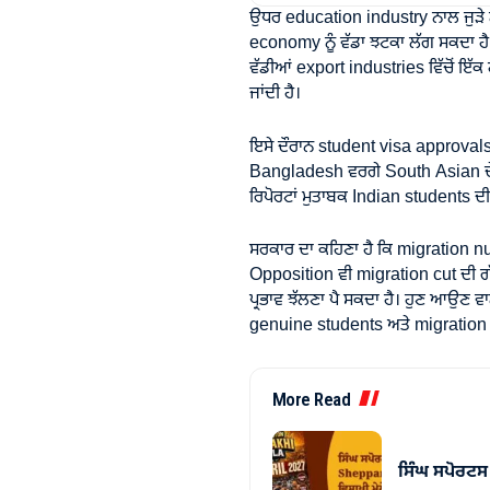
ਉਧਰ education industry ਨਾਲ ਜੁੜੇ ਲ
economy ਨੂੰ ਵੱਡਾ ਝਟਕਾ ਲੱਗ ਸਕਦਾ ਹੈ
ਵੱਡੀਆਂ export industries ਵਿੱਚੋਂ ਇੱ
ਜਾਂਦੀ ਹੈ।
ਇਸੇ ਦੌਰਾਨ student visa approvals ਵ
Bangladesh ਵਰਗੇ South Asian ਦੇਸ਼
ਰਿਪੋਰਟਾਂ ਮੁਤਾਬਕ Indian students ਦੀ
ਸਰਕਾਰ ਦਾ ਕਹਿਣਾ ਹੈ ਕਿ migration nu
Opposition ਵੀ migration cut ਦੀ ਗੱਲ
ਪ੍ਰਭਾਵ ਝੱਲਣਾ ਪੈ ਸਕਦਾ ਹੈ। ਹੁਣ ਆਉਣ ਵ
genuine students ਅਤੇ migration co
More Read
ਸਿੰਘ ਸਪੋਰਟਸ 