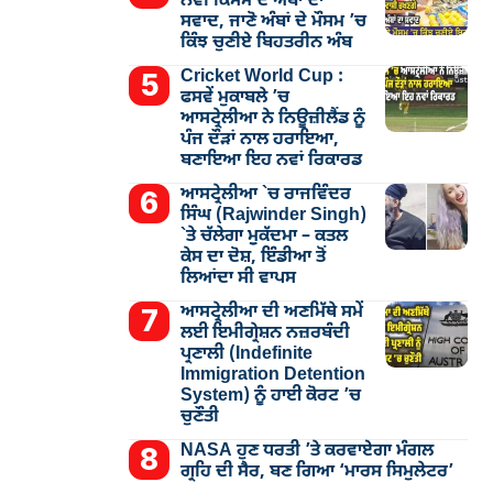
ਨਵੀਂ ਕਿਸਮ ਦੇ ਅੰਬਾਂ ਦਾ
ਸਵਾਦ, ਜਾਣੋ ਅੰਬਾਂ ਦੇ ਮੌਸਮ ’ਚ
ਕਿੰਝ ਚੁਣੀਏ ਬਿਹਤਰੀਨ ਅੰਬ
Cricket World Cup :
ਫਸਵੇਂ ਮੁਕਾਬਲੇ ’ਚ
ਆਸਟ੍ਰੇਲੀਆ ਨੇ ਨਿਊਜ਼ੀਲੈਂਡ ਨੂੰ
ਪੰਜ ਦੌੜਾਂ ਨਾਲ ਹਰਾਇਆ,
ਬਣਾਇਆ ਇਹ ਨਵਾਂ ਰਿਕਾਰਡ
ਆਸਟ੍ਰੇਲੀਆ `ਚ ਰਾਜਵਿੰਦਰ
ਸਿੰਘ (Rajwinder Singh)
`ਤੇ ਚੱਲੇਗਾ ਮੁੁਕੱਦਮਾ – ਕਤਲ
ਕੇਸ ਦਾ ਦੋਸ਼, ਇੰਡੀਆ ਤੋਂ
ਲਿਆਂਦਾ ਸੀ ਵਾਪਸ
ਆਸਟ੍ਰੇਲੀਆ ਦੀ ਅਣਮਿੱਥੇ ਸਮੇਂ
ਲਈ ਇਮੀਗ੍ਰੇਸ਼ਨ ਨਜ਼ਰਬੰਦੀ
ਪ੍ਰਣਾਲੀ (Indefinite
Immigration Detention
System) ਨੂੰ ਹਾਈ ਕੋਰਟ ’ਚ
ਚੁਣੌਤੀ
NASA ਹੁਣ ਧਰਤੀ ’ਤੇ ਕਰਵਾਏਗਾ ਮੰਗਲ
ਗ੍ਰਹਿ ਦੀ ਸੈਰ, ਬਣ ਗਿਆ ‘ਮਾਰਸ ਸਿਮੁਲੇਟਰ’