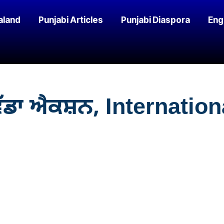
aland
Punjabi Articles
Punjabi Diaspora
Eng
ੱਡਾ ਐਕਸ਼ਨ, Internation