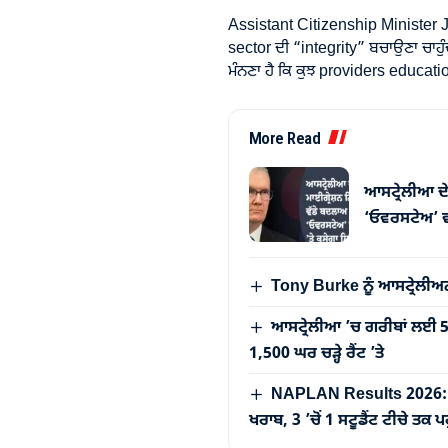
Assistant Citizenship Minister J
sector ਦੀ “integrity” ਬਚਾਉਣਾ ਚਾਹੁੰ
ਮੰਨਣਾ ਹੈ ਕਿ ਕੁਝ providers educati
More Read
ਆਸਟ੍ਰੇਲੀਆ ਦੇ
‘ਓਵਰਸਟੇਅ’ ਵਾ
Tony Burke ਨੂੰ ਆਸਟ੍ਰੇਲੀਅ
ਆਸਟ੍ਰੇਲੀਆ ’ਚ ਗਰੀਬਾਂ ਲਈ
1,500 ਘਰ ਚੜ੍ਹੇ ਰੈਂਟ ’ਤੇ
NAPLAN Results 2026: ਆਸਟ
ਖਰਾਬ, 3 ’ਚੋਂ 1 ਸਟੂਡੈਂਟ ਟੀਚੇ ਤਕ