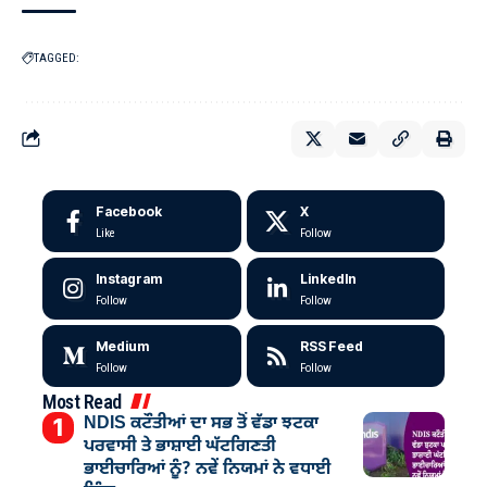
TAGGED:
Facebook
X
Like
Follow
Instagram
LinkedIn
Follow
Follow
Medium
RSS Feed
Follow
Follow
Most Read
NDIS ਕਟੌਤੀਆਂ ਦਾ ਸਭ ਤੋਂ ਵੱਡਾ ਝਟਕਾ
ਪਰਵਾਸੀ ਤੇ ਭਾਸ਼ਾਈ ਘੱਟਗਿਣਤੀ
ਭਾਈਚਾਰਿਆਂ ਨੂੰ? ਨਵੇਂ ਨਿਯਮਾਂ ਨੇ ਵਧਾਈ