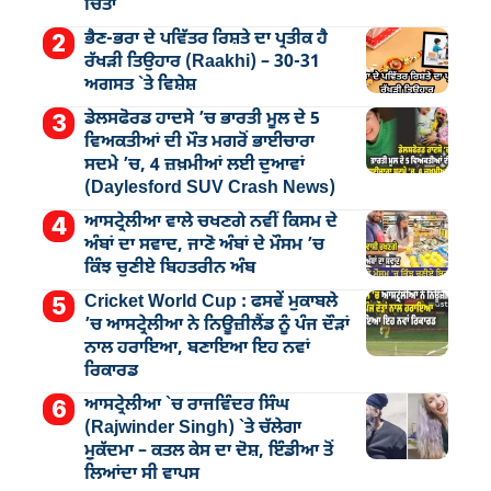
ਚਿੰਤਾ
ਭੈਣ-ਭਰਾ ਦੇ ਪਵਿੱਤਰ ਰਿਸ਼ਤੇ ਦਾ ਪ੍ਰਤੀਕ ਹੈ
ਰੱਖੜੀ ਤਿਉਹਾਰ (Raakhi) – 30-31
ਅਗਸਤ `ਤੇ ਵਿਸ਼ੇਸ਼
ਡੇਲਸਫੋਰਡ ਹਾਦਸੇ ’ਚ ਭਾਰਤੀ ਮੂਲ ਦੇ 5
ਵਿਅਕਤੀਆਂ ਦੀ ਮੌਤ ਮਗਰੋਂ ਭਾਈਚਾਰਾ
ਸਦਮੇ ’ਚ, 4 ਜ਼ਖ਼ਮੀਆਂ ਲਈ ਦੁਆਵਾਂ
(Daylesford SUV Crash News)
ਆਸਟ੍ਰੇਲੀਆ ਵਾਲੇ ਚਖਣਗੇ ਨਵੀਂ ਕਿਸਮ ਦੇ
ਅੰਬਾਂ ਦਾ ਸਵਾਦ, ਜਾਣੋ ਅੰਬਾਂ ਦੇ ਮੌਸਮ ’ਚ
ਕਿੰਝ ਚੁਣੀਏ ਬਿਹਤਰੀਨ ਅੰਬ
Cricket World Cup : ਫਸਵੇਂ ਮੁਕਾਬਲੇ
’ਚ ਆਸਟ੍ਰੇਲੀਆ ਨੇ ਨਿਊਜ਼ੀਲੈਂਡ ਨੂੰ ਪੰਜ ਦੌੜਾਂ
ਨਾਲ ਹਰਾਇਆ, ਬਣਾਇਆ ਇਹ ਨਵਾਂ
ਰਿਕਾਰਡ
ਆਸਟ੍ਰੇਲੀਆ `ਚ ਰਾਜਵਿੰਦਰ ਸਿੰਘ
(Rajwinder Singh) `ਤੇ ਚੱਲੇਗਾ
ਮੁੁਕੱਦਮਾ – ਕਤਲ ਕੇਸ ਦਾ ਦੋਸ਼, ਇੰਡੀਆ ਤੋਂ
ਲਿਆਂਦਾ ਸੀ ਵਾਪਸ