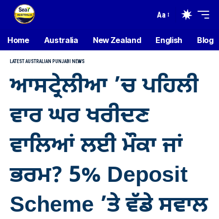
Aa
Home
Australia
New Zealand
English
Blog
LATEST AUSTRALIAN PUNJABI NEWS
ਆਸਟ੍ਰੇਲੀਆ ’ਚ ਪਹਿਲੀ
ਵਾਰ ਘਰ ਖਰੀਦਣ
ਵਾਲਿਆਂ ਲਈ ਮੌਕਾ ਜਾਂ
ਭਰਮ? 5% Deposit
Scheme ’ਤੇ ਵੱਡੇ ਸਵਾਲ