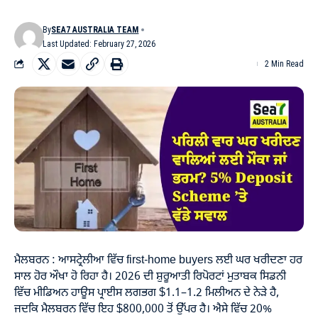
By
SEA7 AUSTRALIA TEAM
Last Updated: February 27, 2026
2 Min Read
ਮੈਲਬਰਨ : ਆਸਟ੍ਰੇਲੀਆ ਵਿੱਚ first-home buyers ਲਈ ਘਰ ਖਰੀਦਣਾ ਹਰ
ਸਾਲ ਹੋਰ ਔਖਾ ਹੋ ਰਿਹਾ ਹੈ। 2026 ਦੀ ਸ਼ੁਰੂਆਤੀ ਰਿਪੋਰਟਾਂ ਮੁਤਾਬਕ ਸਿਡਨੀ
ਵਿੱਚ ਮੀਡਿਅਨ ਹਾਊਸ ਪ੍ਰਾਈਸ ਲਗਭਗ $1.1–1.2 ਮਿਲੀਅਨ ਦੇ ਨੇੜੇ ਹੈ,
ਜਦਕਿ ਮੈਲਬਰਨ ਵਿੱਚ ਇਹ $800,000 ਤੋਂ ਉੱਪਰ ਹੈ। ਐਸੇ ਵਿੱਚ 20%