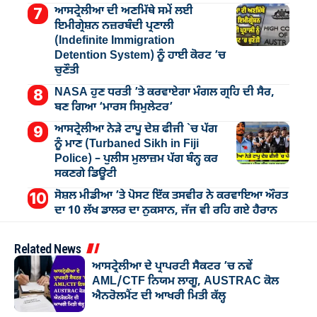
ਆਸਟ੍ਰੇਲੀਆ ਦੀ ਅਣਮਿੱਥੇ ਸਮੇਂ ਲਈ
ਇਮੀਗ੍ਰੇਸ਼ਨ ਨਜ਼ਰਬੰਦੀ ਪ੍ਰਣਾਲੀ
(Indefinite Immigration
Detention System) ਨੂੰ ਹਾਈ ਕੋਰਟ ’ਚ
ਚੁਣੌਤੀ
NASA ਹੁਣ ਧਰਤੀ ’ਤੇ ਕਰਵਾਏਗਾ ਮੰਗਲ ਗ੍ਰਹਿ ਦੀ ਸੈਰ,
ਬਣ ਗਿਆ ‘ਮਾਰਸ ਸਿਮੁਲੇਟਰ’
ਆਸਟ੍ਰੇਲੀਆ ਨੇੜੇ ਟਾਪੂ ਦੇਸ਼ ਫੀਜੀ `ਚ ਪੱਗ
ਨੂੰ ਮਾਣ (Turbaned Sikh in Fiji
Police) – ਪੁਲੀਸ ਮੁਲਾਜ਼ਮ ਪੱਗ ਬੰਨ੍ਹ ਕਰ
ਸਕਣਗੇ ਡਿਊਟੀ
ਸੋਸ਼ਲ ਮੀਡੀਆ ’ਤੇ ਪੋਸਟ ਇੱਕ ਤਸਵੀਰ ਨੇ ਕਰਵਾਇਆ ਔਰਤ
ਦਾ 10 ਲੱਖ ਡਾਲਰ ਦਾ ਨੁਕਸਾਨ, ਜੱਜ ਵੀ ਰਹਿ ਗਏ ਹੈਰਾਨ
Related News
ਆਸਟ੍ਰੇਲੀਆ ਦੇ ਪ੍ਰਾਪਰਟੀ ਸੈਕਟਰ ’ਚ ਨਵੇਂ
AML/CTF ਨਿਯਮ ਲਾਗੂ, AUSTRAC ਕੋਲ
ਐਨਰੋਲਮੈਂਟ ਦੀ ਆਖਰੀ ਮਿਤੀ ਕੱਲ੍ਹ