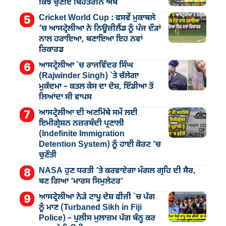
ਕਿੰਝ ਚੁਣੀਏ ਬਿਹਤਰੀਨ ਅੰਬ
Cricket World Cup : ਫਸਵੇਂ ਮੁਕਾਬਲੇ
’ਚ ਆਸਟ੍ਰੇਲੀਆ ਨੇ ਨਿਊਜ਼ੀਲੈਂਡ ਨੂੰ ਪੰਜ ਦੌੜਾਂ
ਨਾਲ ਹਰਾਇਆ, ਬਣਾਇਆ ਇਹ ਨਵਾਂ
ਰਿਕਾਰਡ
ਆਸਟ੍ਰੇਲੀਆ `ਚ ਰਾਜਵਿੰਦਰ ਸਿੰਘ
(Rajwinder Singh) `ਤੇ ਚੱਲੇਗਾ
ਮੁੁਕੱਦਮਾ – ਕਤਲ ਕੇਸ ਦਾ ਦੋਸ਼, ਇੰਡੀਆ ਤੋਂ
ਲਿਆਂਦਾ ਸੀ ਵਾਪਸ
ਆਸਟ੍ਰੇਲੀਆ ਦੀ ਅਣਮਿੱਥੇ ਸਮੇਂ ਲਈ
ਇਮੀਗ੍ਰੇਸ਼ਨ ਨਜ਼ਰਬੰਦੀ ਪ੍ਰਣਾਲੀ
(Indefinite Immigration
Detention System) ਨੂੰ ਹਾਈ ਕੋਰਟ ’ਚ
ਚੁਣੌਤੀ
NASA ਹੁਣ ਧਰਤੀ ’ਤੇ ਕਰਵਾਏਗਾ ਮੰਗਲ ਗ੍ਰਹਿ ਦੀ ਸੈਰ,
ਬਣ ਗਿਆ ‘ਮਾਰਸ ਸਿਮੁਲੇਟਰ’
ਆਸਟ੍ਰੇਲੀਆ ਨੇੜੇ ਟਾਪੂ ਦੇਸ਼ ਫੀਜੀ `ਚ ਪੱਗ
ਨੂੰ ਮਾਣ (Turbaned Sikh in Fiji
Police) – ਪੁਲੀਸ ਮੁਲਾਜ਼ਮ ਪੱਗ ਬੰਨ੍ਹ ਕਰ