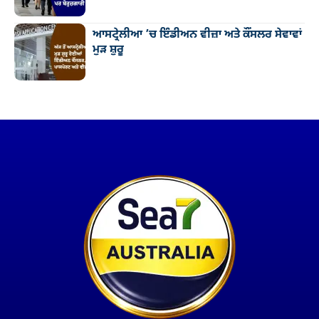
ਆਸਟ੍ਰੇਲੀਆ ’ਚ ਇੰਡੀਅਨ ਵੀਜ਼ਾ ਅਤੇ ਕੌਂਸਲਰ ਸੇਵਾਵਾਂ
ਮੁੜ ਸ਼ੁਰੂ