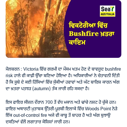
ਮੈਲਬਰਨ : Victoria ਵਿੱਚ ਗਰਮੀ ਦਾ ਮੌਸਮ ਖਤਮ ਹੋਣ ਦੇ ਬਾਵਜੂਦ bushfire
risk ਹਾਲੇ ਵੀ ਕਾਫ਼ੀ ਉੱਚਾ ਬਣਿਆ ਹੋਇਆ ਹੈ। ਅਧਿਕਾਰੀਆਂ ਨੇ ਚੇਤਾਵਨੀ ਦਿੱਤੀ
ਹੈ ਕਿ ਸੂਬੇ ਦੇ ਕਈ ਹਿੱਸਿਆਂ ਵਿੱਚ ਸੁੱਕੀਆਂ ਹਵਾਵਾਂ ਅਤੇ ਘੱਟ ਬਾਰਿਸ਼ ਕਾਰਨ ਅੱਗ
ਦਾ ਖ਼ਤਰਾ ਪਤਝੜ (autumn) ਤੱਕ ਜਾਰੀ ਰਹਿ ਸਕਦਾ ਹੈ।
ਇਸ ਫਾਇਰ ਸੀਜ਼ਨ ਦੌਰਾਨ 700 ਤੋਂ ਵੱਧ ਮਕਾਨ ਅਤੇ ਢਾਂਚੇ ਨਸ਼ਟ ਹੋ ਚੁੱਕੇ ਹਨ।
ਫਾਇਰ ਅਥਾਰਟੀ ਮੁਤਾਬਕ ਉੱਤਰੀ-ਪੂਰਬੀ ਇਲਾਕੇ ਵਿੱਚ Woods Point ਨੇੜੇ
ਇੱਕ out-of-control fire ਅਜੇ ਵੀ ਕਾਬੂ ਤੋਂ ਬਾਹਰ ਹੈ ਅਤੇ ਅੱਗ ਬੁਝਾਉ
ਦਸਤਿਆਂ ਵੱਲੋਂ ਲਗਾਤਾਰ ਕੋਸ਼ਿਸ਼ਾਂ ਜਾਰੀ ਹਨ।