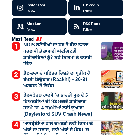
Instagram
LinkedIn
Follow
Follow
Medium
RSS Feed
Follow
Follow
Most Read
NDIS ਕਟੌਤੀਆਂ ਦਾ ਸਭ ਤੋਂ ਵੱਡਾ ਝਟਕਾ
ਪਰਵਾਸੀ ਤੇ ਭਾਸ਼ਾਈ ਘੱਟਗਿਣਤੀ
ਭਾਈਚਾਰਿਆਂ ਨੂੰ? ਨਵੇਂ ਨਿਯਮਾਂ ਨੇ ਵਧਾਈ
ਚਿੰਤਾ
ਭੈਣ-ਭਰਾ ਦੇ ਪਵਿੱਤਰ ਰਿਸ਼ਤੇ ਦਾ ਪ੍ਰਤੀਕ ਹੈ
ਰੱਖੜੀ ਤਿਉਹਾਰ (Raakhi) – 30-31
ਅਗਸਤ `ਤੇ ਵਿਸ਼ੇਸ਼
ਡੇਲਸਫੋਰਡ ਹਾਦਸੇ ’ਚ ਭਾਰਤੀ ਮੂਲ ਦੇ 5
ਵਿਅਕਤੀਆਂ ਦੀ ਮੌਤ ਮਗਰੋਂ ਭਾਈਚਾਰਾ
ਸਦਮੇ ’ਚ, 4 ਜ਼ਖ਼ਮੀਆਂ ਲਈ ਦੁਆਵਾਂ
(Daylesford SUV Crash News)
ਆਸਟ੍ਰੇਲੀਆ ਵਾਲੇ ਚਖਣਗੇ ਨਵੀਂ ਕਿਸਮ ਦੇ
ਅੰਬਾਂ ਦਾ ਸਵਾਦ, ਜਾਣੋ ਅੰਬਾਂ ਦੇ ਮੌਸਮ ’ਚ