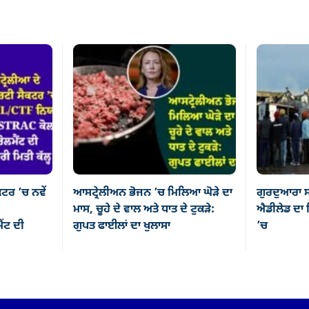
ਕਟਰ ’ਚ ਨਵੇਂ
ਆਸਟ੍ਰੇਲੀਅਨ ਭੋਜਨ ’ਚ ਮਿਲਿਆ ਘੋੜੇ ਦਾ
ਗੁਰਦੁਆਰਾ ਸ
ਮਾਸ, ਚੂਹੇ ਦੇ ਵਾਲ ਅਤੇ ਧਾਤ ਦੇ ਟੁਕੜੇ:
ਐਡੀਲੇਡ ਦਾ ਸ
ਂਟ ਦੀ
ਗੁਪਤ ਫਾਈਲਾਂ ਦਾ ਖੁਲਾਸਾ
’ਚ