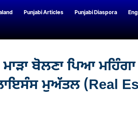
aland
Punjabi Articles
Punjabi Diaspora
Eng
ੇ ਮਾੜਾ ਬੋਲਣਾ ਪਿਆ ਮਹਿੰ
ਲਾਇਸੰਸ ਮੁਅੱਤਲ (Real E