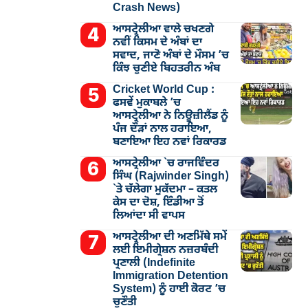
Crash News)
ਆਸਟ੍ਰੇਲੀਆ ਵਾਲੇ ਚਖਣਗੇ
ਨਵੀਂ ਕਿਸਮ ਦੇ ਅੰਬਾਂ ਦਾ
ਸਵਾਦ, ਜਾਣੋ ਅੰਬਾਂ ਦੇ ਮੌਸਮ ’ਚ
ਕਿੰਝ ਚੁਣੀਏ ਬਿਹਤਰੀਨ ਅੰਬ
Cricket World Cup :
ਫਸਵੇਂ ਮੁਕਾਬਲੇ ’ਚ
ਆਸਟ੍ਰੇਲੀਆ ਨੇ ਨਿਊਜ਼ੀਲੈਂਡ ਨੂੰ
ਪੰਜ ਦੌੜਾਂ ਨਾਲ ਹਰਾਇਆ,
ਬਣਾਇਆ ਇਹ ਨਵਾਂ ਰਿਕਾਰਡ
ਆਸਟ੍ਰੇਲੀਆ `ਚ ਰਾਜਵਿੰਦਰ
ਸਿੰਘ (Rajwinder Singh)
`ਤੇ ਚੱਲੇਗਾ ਮੁੁਕੱਦਮਾ – ਕਤਲ
ਕੇਸ ਦਾ ਦੋਸ਼, ਇੰਡੀਆ ਤੋਂ
ਲਿਆਂਦਾ ਸੀ ਵਾਪਸ
ਆਸਟ੍ਰੇਲੀਆ ਦੀ ਅਣਮਿੱਥੇ ਸਮੇਂ
ਲਈ ਇਮੀਗ੍ਰੇਸ਼ਨ ਨਜ਼ਰਬੰਦੀ
ਪ੍ਰਣਾਲੀ (Indefinite
Immigration Detention
System) ਨੂੰ ਹਾਈ ਕੋਰਟ ’ਚ
ਚੁਣੌਤੀ