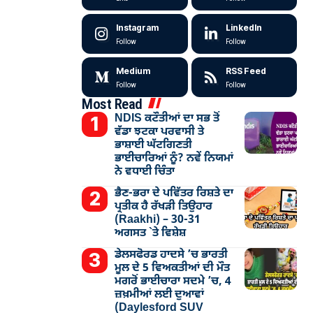
Instagram
LinkedIn
Follow
Follow
Medium
RSS Feed
Follow
Follow
Most Read
NDIS ਕਟੌਤੀਆਂ ਦਾ ਸਭ ਤੋਂ
ਵੱਡਾ ਝਟਕਾ ਪਰਵਾਸੀ ਤੇ
ਭਾਸ਼ਾਈ ਘੱਟਗਿਣਤੀ
ਭਾਈਚਾਰਿਆਂ ਨੂੰ? ਨਵੇਂ ਨਿਯਮਾਂ
ਨੇ ਵਧਾਈ ਚਿੰਤਾ
ਭੈਣ-ਭਰਾ ਦੇ ਪਵਿੱਤਰ ਰਿਸ਼ਤੇ ਦਾ
ਪ੍ਰਤੀਕ ਹੈ ਰੱਖੜੀ ਤਿਉਹਾਰ
(Raakhi) – 30-31
ਅਗਸਤ `ਤੇ ਵਿਸ਼ੇਸ਼
ਡੇਲਸਫੋਰਡ ਹਾਦਸੇ ’ਚ ਭਾਰਤੀ
ਮੂਲ ਦੇ 5 ਵਿਅਕਤੀਆਂ ਦੀ ਮੌਤ
ਮਗਰੋਂ ਭਾਈਚਾਰਾ ਸਦਮੇ ’ਚ, 4
ਜ਼ਖ਼ਮੀਆਂ ਲਈ ਦੁਆਵਾਂ
(Daylesford SUV