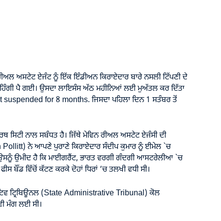
ਅਲ ਅਸਟੇਟ ਏਜੰਟ ਨੂੰ ਇੱਕ ਇੰਡੀਅਨ ਕਿਰਾਏਦਾਰ ਬਾਰੇ ਨਸਲੀ ਟਿੱਪਣੀ ਦੇ
ਮਹਿੰਗੀ ਪੈ ਗਈ। ਉਸਦਾ ਲਾਇਸੰਸ ਅੱਠ ਮਹੀਨਿਆਂ ਲਈ ਮੁਅੱਤਲ ਕਰ ਦਿੱਤਾ
 suspended for 8 months. ਜਿਸਦਾ ਪਹਿਲਾ ਦਿਨ 1 ਸਤੰਬਰ ਤੋਂ
ਸਿਟੀ ਨਾਲ ਸਬੰਧਤ ਹੈ। ਜਿੱਥੇ ਮੇਵਿਨ ਰੀਅਲ ਅਸਟੇਟ ਏਜੰਸੀ ਦੀ
litt) ਨੇ ਆਪਣੇ ਪੁਰਾਣੇ ਕਿਰਾਏਦਾਰ ਸੰਦੀਪ ਕੁਮਾਰ ਨੂੰ ਈਮੇਲ `ਚ
ਉਸਨੂੰ ਉਮੀਦ ਹੈ ਕਿ ਮਾਈਗਰੈਂਟ, ਭਾਰਤ ਵਰਗੀ ਗੰਦਗੀ ਆਸਟਰੇਲੀਆ `ਚ
ਸ ਬੌਂਡ ਵਿੱਚੋਂ ਕੱਟਣ ਕਰਕੇ ਦੋਹਾਂ ਧਿਰਾਂ ‘ਚ ਤਲਖੀ ਵਧੀ ਸੀ।
ੇਟਿਵ ਟ੍ਰਿਬਿਊਨਲ (State Administrative Tribunal) ਕੋਲ
ਵੀ ਮੰਗ ਲਈ ਸੀ।