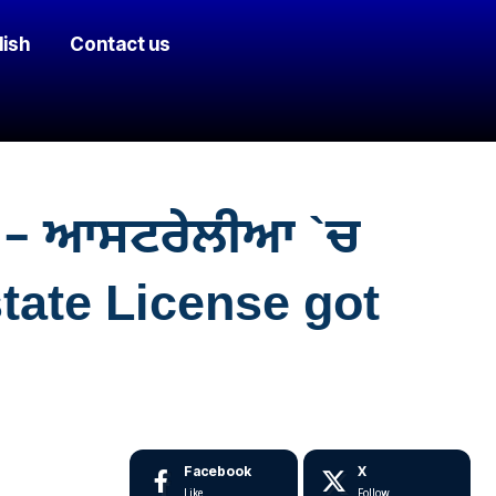
lish
Contact us
ਗਾ – ਆਸਟਰੇਲੀਆ `ਚ
state License got
Facebook
X
Like
Follow