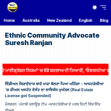
Home
Australia
New Zealand
English
Blog
Ethnic Community Advocate
Suresh Ranjan
ਾਈਗ੍ਰੇਸ਼ਨ ਨਿਯਮਾਂ ’ਚ ਵੱਡੇ ਬਦਲਾਅ ਦੀ ਤਿਆਰੀ, ‘ਓਵਰਸਟੇਅ’ ਵਾਲਿਆਂ 
ਇੰਡੀਅਨ ਕਿਰਾਏਦਾਰ ਬਾਰੇ ਮਾੜਾ ਬੋਲਣਾ ਪਿਆ ਮਹਿੰਗਾ – ਆਸਟਰੇਲੀਆ
`ਚ ਰੀਅਲ ਅਸਟੇਟ ਏਜੰਟ ਦਾ ਲਾਇਸੰਸ ਮੁਅੱਤਲ (Real Estate
License got Suspended)
ਮੈਲਬਰਨ : ਪੰਜਾਬੀ ਕਲਾਊਡ ਟੀਮ -ਆਸਟਰੇਲੀਆ ਦੇ ਪਰਥ ਸਿਟੀ ਵਿੱਚ ਇੱਕ
ਰੀਅਲ…