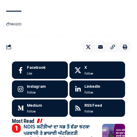
TAGGED:
Facebook
X
Like
Follow
Instagram
LinkedIn
Follow
Follow
Medium
RSS Feed
Follow
Follow
Most Read
NDIS ਕਟੌਤੀਆਂ ਦਾ ਸਭ ਤੋਂ ਵੱਡਾ ਝਟਕਾ
ਪਰਵਾਸੀ ਤੇ ਭਾਸ਼ਾਈ ਘੱਟਗਿਣਤੀ