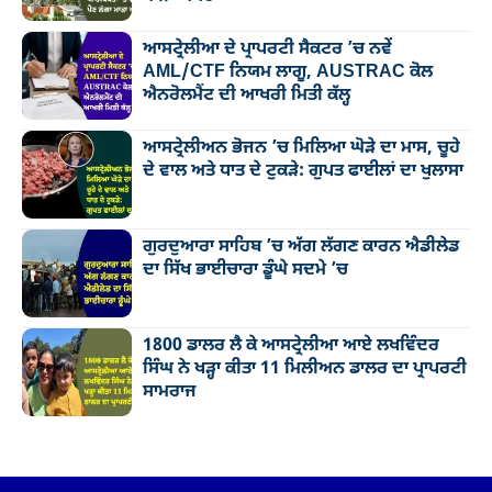
ਆਸਟ੍ਰੇਲੀਆ ਦੇ ਪ੍ਰਾਪਰਟੀ ਸੈਕਟਰ ’ਚ ਨਵੇਂ
AML/CTF ਨਿਯਮ ਲਾਗੂ, AUSTRAC ਕੋਲ
ਐਨਰੋਲਮੈਂਟ ਦੀ ਆਖਰੀ ਮਿਤੀ ਕੱਲ੍ਹ
ਆਸਟ੍ਰੇਲੀਅਨ ਭੋਜਨ ’ਚ ਮਿਲਿਆ ਘੋੜੇ ਦਾ ਮਾਸ, ਚੂਹੇ
ਦੇ ਵਾਲ ਅਤੇ ਧਾਤ ਦੇ ਟੁਕੜੇ: ਗੁਪਤ ਫਾਈਲਾਂ ਦਾ ਖੁਲਾਸਾ
ਗੁਰਦੁਆਰਾ ਸਾਹਿਬ ’ਚ ਅੱਗ ਲੱਗਣ ਕਾਰਨ ਐਡੀਲੇਡ
ਦਾ ਸਿੱਖ ਭਾਈਚਾਰਾ ਡੂੰਘੇ ਸਦਮੇ ’ਚ
1800 ਡਾਲਰ ਲੈ ਕੇ ਆਸਟ੍ਰੇਲੀਆ ਆਏ ਲਖਵਿੰਦਰ
ਸਿੰਘ ਨੇ ਖੜ੍ਹਾ ਕੀਤਾ 11 ਮਿਲੀਅਨ ਡਾਲਰ ਦਾ ਪ੍ਰਾਪਰਟੀ
ਸਾਮਰਾਜ