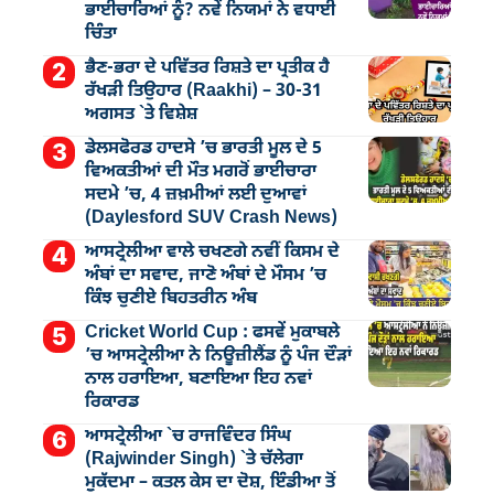
ਭਾਈਚਾਰਿਆਂ ਨੂੰ? ਨਵੇਂ ਨਿਯਮਾਂ ਨੇ ਵਧਾਈ
ਚਿੰਤਾ
ਭੈਣ-ਭਰਾ ਦੇ ਪਵਿੱਤਰ ਰਿਸ਼ਤੇ ਦਾ ਪ੍ਰਤੀਕ ਹੈ
ਰੱਖੜੀ ਤਿਉਹਾਰ (Raakhi) – 30-31
ਅਗਸਤ `ਤੇ ਵਿਸ਼ੇਸ਼
ਡੇਲਸਫੋਰਡ ਹਾਦਸੇ ’ਚ ਭਾਰਤੀ ਮੂਲ ਦੇ 5
ਵਿਅਕਤੀਆਂ ਦੀ ਮੌਤ ਮਗਰੋਂ ਭਾਈਚਾਰਾ
ਸਦਮੇ ’ਚ, 4 ਜ਼ਖ਼ਮੀਆਂ ਲਈ ਦੁਆਵਾਂ
(Daylesford SUV Crash News)
ਆਸਟ੍ਰੇਲੀਆ ਵਾਲੇ ਚਖਣਗੇ ਨਵੀਂ ਕਿਸਮ ਦੇ
ਅੰਬਾਂ ਦਾ ਸਵਾਦ, ਜਾਣੋ ਅੰਬਾਂ ਦੇ ਮੌਸਮ ’ਚ
ਕਿੰਝ ਚੁਣੀਏ ਬਿਹਤਰੀਨ ਅੰਬ
Cricket World Cup : ਫਸਵੇਂ ਮੁਕਾਬਲੇ
’ਚ ਆਸਟ੍ਰੇਲੀਆ ਨੇ ਨਿਊਜ਼ੀਲੈਂਡ ਨੂੰ ਪੰਜ ਦੌੜਾਂ
ਨਾਲ ਹਰਾਇਆ, ਬਣਾਇਆ ਇਹ ਨਵਾਂ
ਰਿਕਾਰਡ
ਆਸਟ੍ਰੇਲੀਆ `ਚ ਰਾਜਵਿੰਦਰ ਸਿੰਘ
(Rajwinder Singh) `ਤੇ ਚੱਲੇਗਾ
ਮੁੁਕੱਦਮਾ – ਕਤਲ ਕੇਸ ਦਾ ਦੋਸ਼, ਇੰਡੀਆ ਤੋਂ