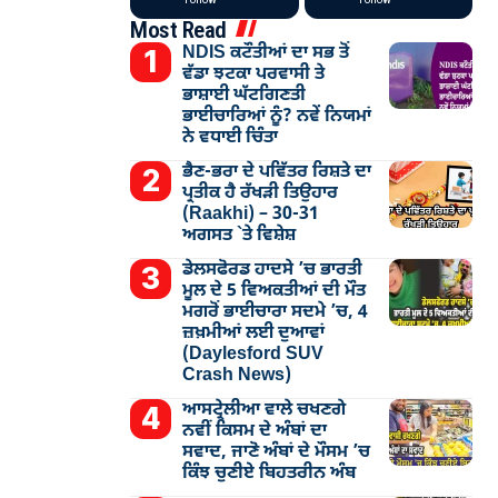
Most Read
NDIS ਕਟੌਤੀਆਂ ਦਾ ਸਭ ਤੋਂ
ਵੱਡਾ ਝਟਕਾ ਪਰਵਾਸੀ ਤੇ
ਭਾਸ਼ਾਈ ਘੱਟਗਿਣਤੀ
ਭਾਈਚਾਰਿਆਂ ਨੂੰ? ਨਵੇਂ ਨਿਯਮਾਂ
ਨੇ ਵਧਾਈ ਚਿੰਤਾ
ਭੈਣ-ਭਰਾ ਦੇ ਪਵਿੱਤਰ ਰਿਸ਼ਤੇ ਦਾ
ਪ੍ਰਤੀਕ ਹੈ ਰੱਖੜੀ ਤਿਉਹਾਰ
(Raakhi) – 30-31
ਅਗਸਤ `ਤੇ ਵਿਸ਼ੇਸ਼
ਡੇਲਸਫੋਰਡ ਹਾਦਸੇ ’ਚ ਭਾਰਤੀ
ਮੂਲ ਦੇ 5 ਵਿਅਕਤੀਆਂ ਦੀ ਮੌਤ
ਮਗਰੋਂ ਭਾਈਚਾਰਾ ਸਦਮੇ ’ਚ, 4
ਜ਼ਖ਼ਮੀਆਂ ਲਈ ਦੁਆਵਾਂ
(Daylesford SUV
Crash News)
ਆਸਟ੍ਰੇਲੀਆ ਵਾਲੇ ਚਖਣਗੇ
ਨਵੀਂ ਕਿਸਮ ਦੇ ਅੰਬਾਂ ਦਾ
ਸਵਾਦ, ਜਾਣੋ ਅੰਬਾਂ ਦੇ ਮੌਸਮ ’ਚ
ਕਿੰਝ ਚੁਣੀਏ ਬਿਹਤਰੀਨ ਅੰਬ