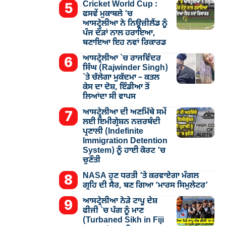
Cricket World Cup :
ਫਸਵੇਂ ਮੁਕਾਬਲੇ ’ਚ
ਆਸਟ੍ਰੇਲੀਆ ਨੇ ਨਿਊਜ਼ੀਲੈਂਡ ਨੂੰ
ਪੰਜ ਦੌੜਾਂ ਨਾਲ ਹਰਾਇਆ,
ਬਣਾਇਆ ਇਹ ਨਵਾਂ ਰਿਕਾਰਡ
ਆਸਟ੍ਰੇਲੀਆ `ਚ ਰਾਜਵਿੰਦਰ
ਸਿੰਘ (Rajwinder Singh)
`ਤੇ ਚੱਲੇਗਾ ਮੁੁਕੱਦਮਾ – ਕਤਲ
ਕੇਸ ਦਾ ਦੋਸ਼, ਇੰਡੀਆ ਤੋਂ
ਲਿਆਂਦਾ ਸੀ ਵਾਪਸ
ਆਸਟ੍ਰੇਲੀਆ ਦੀ ਅਣਮਿੱਥੇ ਸਮੇਂ
ਲਈ ਇਮੀਗ੍ਰੇਸ਼ਨ ਨਜ਼ਰਬੰਦੀ
ਪ੍ਰਣਾਲੀ (Indefinite
Immigration Detention
System) ਨੂੰ ਹਾਈ ਕੋਰਟ ’ਚ
ਚੁਣੌਤੀ
NASA ਹੁਣ ਧਰਤੀ ’ਤੇ ਕਰਵਾਏਗਾ ਮੰਗਲ
ਗ੍ਰਹਿ ਦੀ ਸੈਰ, ਬਣ ਗਿਆ ‘ਮਾਰਸ ਸਿਮੁਲੇਟਰ’
ਆਸਟ੍ਰੇਲੀਆ ਨੇੜੇ ਟਾਪੂ ਦੇਸ਼
ਫੀਜੀ `ਚ ਪੱਗ ਨੂੰ ਮਾਣ
(Turbaned Sikh in Fiji