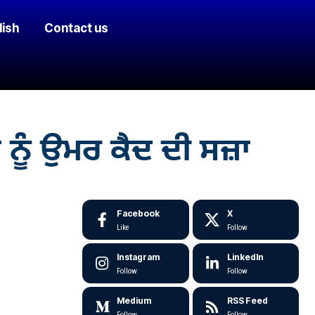
lish
Contact us
ੂੰ ਉਮਰ ਕੈਦ ਦੀ ਸਜ਼ਾ
Facebook
X
Like
Follow
Instagram
LinkedIn
Follow
Follow
Medium
RSS Feed
Follow
Follow