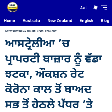
Aa
Home
Australia
New Zealand
English
Blog
LATEST AUSTRALIAN PUNJABI NEWS
ECONOMY
ਆਸਟ੍ਰੇਲੀਆ ’ਚ
ਪ੍ਰਾਪਰਟੀ ਬਾਜ਼ਾਰ ਨੂੰ ਵੱਡਾ
ਝਟਕਾ, ਔਕਸ਼ਨ ਰੇਟ
ਕੋਰੋਨਾ ਕਾਲ ਤੋਂ ਬਾਅਦ
ਸਭ ਤੋਂ ਹੇਠਲੇ ਪੱਧਰ ’ਤੇ