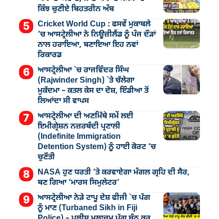
ਕਿੰਝ ਚੁਣੀਏ ਬਿਹਤਰੀਨ ਅੰਬ
Cricket World Cup : ਫਸਵੇਂ ਮੁਕਾਬਲੇ
’ਚ ਆਸਟ੍ਰੇਲੀਆ ਨੇ ਨਿਊਜ਼ੀਲੈਂਡ ਨੂੰ ਪੰਜ ਦੌੜਾਂ
ਨਾਲ ਹਰਾਇਆ, ਬਣਾਇਆ ਇਹ ਨਵਾਂ
ਰਿਕਾਰਡ
ਆਸਟ੍ਰੇਲੀਆ `ਚ ਰਾਜਵਿੰਦਰ ਸਿੰਘ
(Rajwinder Singh) `ਤੇ ਚੱਲੇਗਾ
ਮੁੁਕੱਦਮਾ – ਕਤਲ ਕੇਸ ਦਾ ਦੋਸ਼, ਇੰਡੀਆ ਤੋਂ
ਲਿਆਂਦਾ ਸੀ ਵਾਪਸ
ਆਸਟ੍ਰੇਲੀਆ ਦੀ ਅਣਮਿੱਥੇ ਸਮੇਂ ਲਈ
ਇਮੀਗ੍ਰੇਸ਼ਨ ਨਜ਼ਰਬੰਦੀ ਪ੍ਰਣਾਲੀ
(Indefinite Immigration
Detention System) ਨੂੰ ਹਾਈ ਕੋਰਟ ’ਚ
ਚੁਣੌਤੀ
NASA ਹੁਣ ਧਰਤੀ ’ਤੇ ਕਰਵਾਏਗਾ ਮੰਗਲ ਗ੍ਰਹਿ ਦੀ ਸੈਰ,
ਬਣ ਗਿਆ ‘ਮਾਰਸ ਸਿਮੁਲੇਟਰ’
ਆਸਟ੍ਰੇਲੀਆ ਨੇੜੇ ਟਾਪੂ ਦੇਸ਼ ਫੀਜੀ `ਚ ਪੱਗ
ਨੂੰ ਮਾਣ (Turbaned Sikh in Fiji
Police) – ਪੁਲੀਸ ਮੁਲਾਜ਼ਮ ਪੱਗ ਬੰਨ੍ਹ ਕਰ