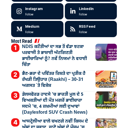
Instagram
LinkedIn
Follow
Follow
Medium
RSS Feed
Follow
Follow
Most Read
NDIS ਕਟੌਤੀਆਂ ਦਾ ਸਭ ਤੋਂ ਵੱਡਾ ਝਟਕਾ
ਪਰਵਾਸੀ ਤੇ ਭਾਸ਼ਾਈ ਘੱਟਗਿਣਤੀ
ਭਾਈਚਾਰਿਆਂ ਨੂੰ? ਨਵੇਂ ਨਿਯਮਾਂ ਨੇ ਵਧਾਈ
ਚਿੰਤਾ
ਭੈਣ-ਭਰਾ ਦੇ ਪਵਿੱਤਰ ਰਿਸ਼ਤੇ ਦਾ ਪ੍ਰਤੀਕ ਹੈ
ਰੱਖੜੀ ਤਿਉਹਾਰ (Raakhi) – 30-31
ਅਗਸਤ `ਤੇ ਵਿਸ਼ੇਸ਼
ਡੇਲਸਫੋਰਡ ਹਾਦਸੇ ’ਚ ਭਾਰਤੀ ਮੂਲ ਦੇ 5
ਵਿਅਕਤੀਆਂ ਦੀ ਮੌਤ ਮਗਰੋਂ ਭਾਈਚਾਰਾ
ਸਦਮੇ ’ਚ, 4 ਜ਼ਖ਼ਮੀਆਂ ਲਈ ਦੁਆਵਾਂ
(Daylesford SUV Crash News)
ਆਸਟ੍ਰੇਲੀਆ ਵਾਲੇ ਚਖਣਗੇ ਨਵੀਂ ਕਿਸਮ ਦੇ
ਅੰਬਾਂ ਦਾ ਸਵਾਦ, ਜਾਣੋ ਅੰਬਾਂ ਦੇ ਮੌਸਮ ’ਚ