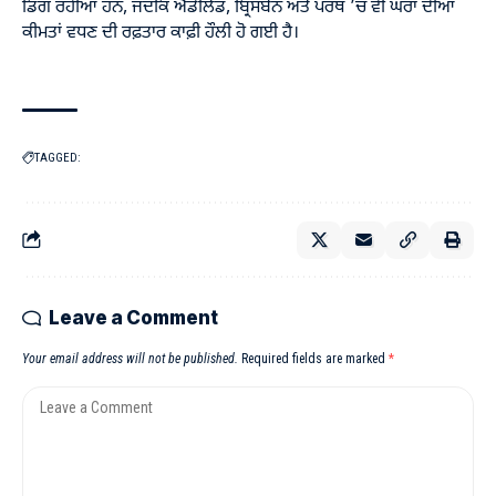
ਡਿੱਗ ਰਹੀਆਂ ਹਨ, ਜਦਕਿ ਐਡੀਲੇਡ, ਬ੍ਰਿਸਬੇਨ ਅਤੇ ਪਰਥ ’ਚ ਵੀ ਘਰਾਂ ਦੀਆਂ
ਕੀਮਤਾਂ ਵਧਣ ਦੀ ਰਫ਼ਤਾਰ ਕਾਫ਼ੀ ਹੌਲੀ ਹੋ ਗਈ ਹੈ।
TAGGED:
Leave a Comment
Your email address will not be published.
Required fields are marked
*