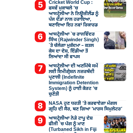
Cricket World Cup :
ਫਸਵੇਂ ਮੁਕਾਬਲੇ ’ਚ
ਆਸਟ੍ਰੇਲੀਆ ਨੇ ਨਿਊਜ਼ੀਲੈਂਡ ਨੂੰ
ਪੰਜ ਦੌੜਾਂ ਨਾਲ ਹਰਾਇਆ,
ਬਣਾਇਆ ਇਹ ਨਵਾਂ ਰਿਕਾਰਡ
ਆਸਟ੍ਰੇਲੀਆ `ਚ ਰਾਜਵਿੰਦਰ
ਸਿੰਘ (Rajwinder Singh)
`ਤੇ ਚੱਲੇਗਾ ਮੁੁਕੱਦਮਾ – ਕਤਲ
ਕੇਸ ਦਾ ਦੋਸ਼, ਇੰਡੀਆ ਤੋਂ
ਲਿਆਂਦਾ ਸੀ ਵਾਪਸ
ਆਸਟ੍ਰੇਲੀਆ ਦੀ ਅਣਮਿੱਥੇ ਸਮੇਂ
ਲਈ ਇਮੀਗ੍ਰੇਸ਼ਨ ਨਜ਼ਰਬੰਦੀ
ਪ੍ਰਣਾਲੀ (Indefinite
Immigration Detention
System) ਨੂੰ ਹਾਈ ਕੋਰਟ ’ਚ
ਚੁਣੌਤੀ
NASA ਹੁਣ ਧਰਤੀ ’ਤੇ ਕਰਵਾਏਗਾ ਮੰਗਲ
ਗ੍ਰਹਿ ਦੀ ਸੈਰ, ਬਣ ਗਿਆ ‘ਮਾਰਸ ਸਿਮੁਲੇਟਰ’
ਆਸਟ੍ਰੇਲੀਆ ਨੇੜੇ ਟਾਪੂ ਦੇਸ਼
ਫੀਜੀ `ਚ ਪੱਗ ਨੂੰ ਮਾਣ
(Turbaned Sikh in Fiji