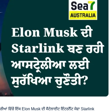
ਰੀਆਂ ਵਿੱਚੋਂ ਇੱਕ Elon Musk ਦੀ ਸੈਟੇਲਾਈਟ ਇੰਟਰਨੈੱਟ ਸੇਵਾ Starlink