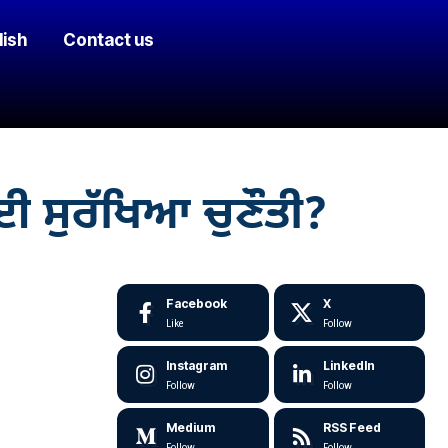
lish
Contact us
 ਸੁਰੱਖਿਆ ਚੁਣੌਤੀ?
Facebook
X
Like
Follow
Instagram
LinkedIn
Follow
Follow
Medium
RSS Feed
Follow
Follow