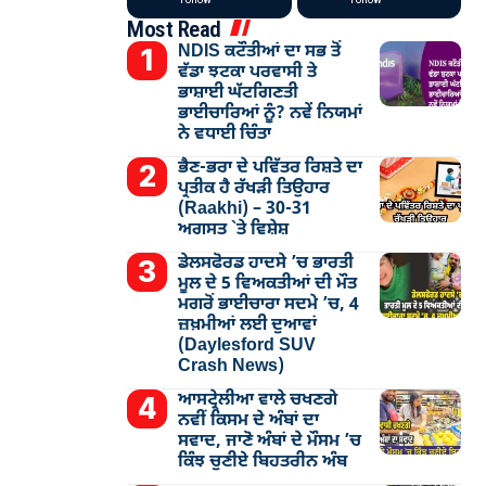
Most Read
NDIS ਕਟੌਤੀਆਂ ਦਾ ਸਭ ਤੋਂ
ਵੱਡਾ ਝਟਕਾ ਪਰਵਾਸੀ ਤੇ
ਭਾਸ਼ਾਈ ਘੱਟਗਿਣਤੀ
ਭਾਈਚਾਰਿਆਂ ਨੂੰ? ਨਵੇਂ ਨਿਯਮਾਂ
ਨੇ ਵਧਾਈ ਚਿੰਤਾ
ਭੈਣ-ਭਰਾ ਦੇ ਪਵਿੱਤਰ ਰਿਸ਼ਤੇ ਦਾ
ਪ੍ਰਤੀਕ ਹੈ ਰੱਖੜੀ ਤਿਉਹਾਰ
(Raakhi) – 30-31
ਅਗਸਤ `ਤੇ ਵਿਸ਼ੇਸ਼
ਡੇਲਸਫੋਰਡ ਹਾਦਸੇ ’ਚ ਭਾਰਤੀ
ਮੂਲ ਦੇ 5 ਵਿਅਕਤੀਆਂ ਦੀ ਮੌਤ
ਮਗਰੋਂ ਭਾਈਚਾਰਾ ਸਦਮੇ ’ਚ, 4
ਜ਼ਖ਼ਮੀਆਂ ਲਈ ਦੁਆਵਾਂ
(Daylesford SUV
Crash News)
ਆਸਟ੍ਰੇਲੀਆ ਵਾਲੇ ਚਖਣਗੇ
ਨਵੀਂ ਕਿਸਮ ਦੇ ਅੰਬਾਂ ਦਾ
ਸਵਾਦ, ਜਾਣੋ ਅੰਬਾਂ ਦੇ ਮੌਸਮ ’ਚ
ਕਿੰਝ ਚੁਣੀਏ ਬਿਹਤਰੀਨ ਅੰਬ