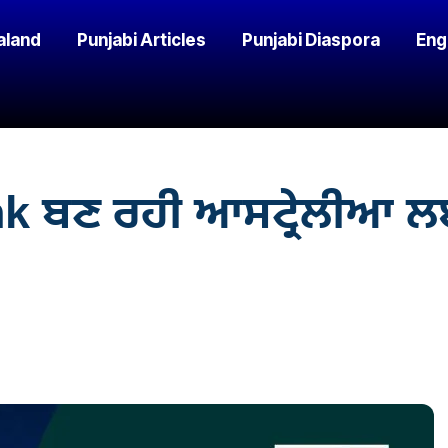
aland
Punjabi Articles
Punjabi Diaspora
Eng
k ਬਣ ਰਹੀ ਆਸਟ੍ਰੇਲੀਆ ਲਈ