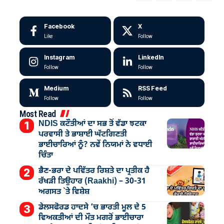
Facebook
X
Like
Follow
Instagram
LinkedIn
Follow
Follow
Medium
RSS Feed
Follow
Follow
Most Read
NDIS ਕਟੌਤੀਆਂ ਦਾ ਸਭ ਤੋਂ ਵੱਡਾ ਝਟਕਾ
ਪਰਵਾਸੀ ਤੇ ਭਾਸ਼ਾਈ ਘੱਟਗਿਣਤੀ
ਭਾਈਚਾਰਿਆਂ ਨੂੰ? ਨਵੇਂ ਨਿਯਮਾਂ ਨੇ ਵਧਾਈ
ਚਿੰਤਾ
ਭੈਣ-ਭਰਾ ਦੇ ਪਵਿੱਤਰ ਰਿਸ਼ਤੇ ਦਾ ਪ੍ਰਤੀਕ ਹੈ
ਰੱਖੜੀ ਤਿਉਹਾਰ (Raakhi) – 30-31
ਅਗਸਤ `ਤੇ ਵਿਸ਼ੇਸ਼
ਡੇਲਸਫੋਰਡ ਹਾਦਸੇ ’ਚ ਭਾਰਤੀ ਮੂਲ ਦੇ 5
ਵਿਅਕਤੀਆਂ ਦੀ ਮੌਤ ਮਗਰੋਂ ਭਾਈਚਾਰਾ