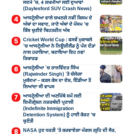
ਸਦਮੇ ’ਚ, 4 ਜ਼ਖ਼ਮੀਆਂ ਲਈ ਦੁਆਵਾਂ
(Daylesford SUV Crash News)
ਆਸਟ੍ਰੇਲੀਆ ਵਾਲੇ ਚਖਣਗੇ ਨਵੀਂ ਕਿਸਮ ਦੇ
ਅੰਬਾਂ ਦਾ ਸਵਾਦ, ਜਾਣੋ ਅੰਬਾਂ ਦੇ ਮੌਸਮ ’ਚ
ਕਿੰਝ ਚੁਣੀਏ ਬਿਹਤਰੀਨ ਅੰਬ
Cricket World Cup : ਫਸਵੇਂ ਮੁਕਾਬਲੇ
’ਚ ਆਸਟ੍ਰੇਲੀਆ ਨੇ ਨਿਊਜ਼ੀਲੈਂਡ ਨੂੰ ਪੰਜ ਦੌੜਾਂ
ਨਾਲ ਹਰਾਇਆ, ਬਣਾਇਆ ਇਹ ਨਵਾਂ
ਰਿਕਾਰਡ
ਆਸਟ੍ਰੇਲੀਆ `ਚ ਰਾਜਵਿੰਦਰ ਸਿੰਘ
(Rajwinder Singh) `ਤੇ ਚੱਲੇਗਾ
ਮੁੁਕੱਦਮਾ – ਕਤਲ ਕੇਸ ਦਾ ਦੋਸ਼, ਇੰਡੀਆ ਤੋਂ
ਲਿਆਂਦਾ ਸੀ ਵਾਪਸ
ਆਸਟ੍ਰੇਲੀਆ ਦੀ ਅਣਮਿੱਥੇ ਸਮੇਂ ਲਈ
ਇਮੀਗ੍ਰੇਸ਼ਨ ਨਜ਼ਰਬੰਦੀ ਪ੍ਰਣਾਲੀ
(Indefinite Immigration
Detention System) ਨੂੰ ਹਾਈ ਕੋਰਟ ’ਚ
ਚੁਣੌਤੀ
NASA ਹੁਣ ਧਰਤੀ ’ਤੇ ਕਰਵਾਏਗਾ ਮੰਗਲ ਗ੍ਰਹਿ ਦੀ ਸੈਰ,