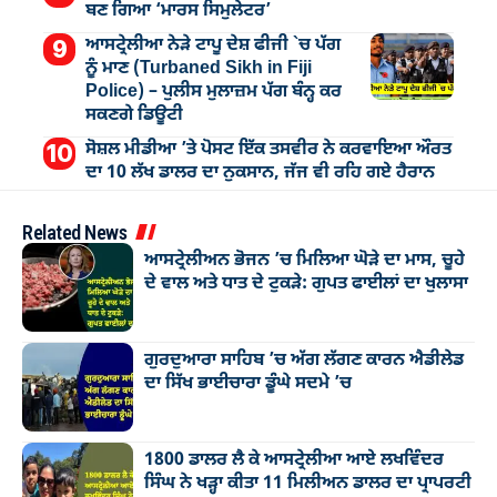
ਬਣ ਗਿਆ ‘ਮਾਰਸ ਸਿਮੁਲੇਟਰ’
ਆਸਟ੍ਰੇਲੀਆ ਨੇੜੇ ਟਾਪੂ ਦੇਸ਼ ਫੀਜੀ `ਚ ਪੱਗ
ਨੂੰ ਮਾਣ (Turbaned Sikh in Fiji
Police) – ਪੁਲੀਸ ਮੁਲਾਜ਼ਮ ਪੱਗ ਬੰਨ੍ਹ ਕਰ
ਸਕਣਗੇ ਡਿਊਟੀ
ਸੋਸ਼ਲ ਮੀਡੀਆ ’ਤੇ ਪੋਸਟ ਇੱਕ ਤਸਵੀਰ ਨੇ ਕਰਵਾਇਆ ਔਰਤ
ਦਾ 10 ਲੱਖ ਡਾਲਰ ਦਾ ਨੁਕਸਾਨ, ਜੱਜ ਵੀ ਰਹਿ ਗਏ ਹੈਰਾਨ
Related News
ਆਸਟ੍ਰੇਲੀਅਨ ਭੋਜਨ ’ਚ ਮਿਲਿਆ ਘੋੜੇ ਦਾ ਮਾਸ, ਚੂਹੇ
ਦੇ ਵਾਲ ਅਤੇ ਧਾਤ ਦੇ ਟੁਕੜੇ: ਗੁਪਤ ਫਾਈਲਾਂ ਦਾ ਖੁਲਾਸਾ
ਗੁਰਦੁਆਰਾ ਸਾਹਿਬ ’ਚ ਅੱਗ ਲੱਗਣ ਕਾਰਨ ਐਡੀਲੇਡ
ਦਾ ਸਿੱਖ ਭਾਈਚਾਰਾ ਡੂੰਘੇ ਸਦਮੇ ’ਚ
1800 ਡਾਲਰ ਲੈ ਕੇ ਆਸਟ੍ਰੇਲੀਆ ਆਏ ਲਖਵਿੰਦਰ
ਸਿੰਘ ਨੇ ਖੜ੍ਹਾ ਕੀਤਾ 11 ਮਿਲੀਅਨ ਡਾਲਰ ਦਾ ਪ੍ਰਾਪਰਟੀ