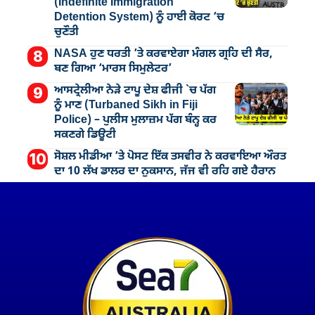
(Indefinite Immigration
Detention System) ਨੂੰ ਹਾਈ ਕੋਰਟ ’ਚ
ਚੁਣੌਤੀ
NASA ਹੁਣ ਧਰਤੀ ’ਤੇ ਕਰਵਾਏਗਾ ਮੰਗਲ ਗ੍ਰਹਿ ਦੀ ਸੈਰ,
ਬਣ ਗਿਆ ‘ਮਾਰਸ ਸਿਮੁਲੇਟਰ’
ਆਸਟ੍ਰੇਲੀਆ ਨੇੜੇ ਟਾਪੂ ਦੇਸ਼ ਫੀਜੀ `ਚ ਪੱਗ
ਨੂੰ ਮਾਣ (Turbaned Sikh in Fiji
Police) – ਪੁਲੀਸ ਮੁਲਾਜ਼ਮ ਪੱਗ ਬੰਨ੍ਹ ਕਰ
ਸਕਣਗੇ ਡਿਊਟੀ
ਸੋਸ਼ਲ ਮੀਡੀਆ ’ਤੇ ਪੋਸਟ ਇੱਕ ਤਸਵੀਰ ਨੇ ਕਰਵਾਇਆ ਔਰਤ
ਦਾ 10 ਲੱਖ ਡਾਲਰ ਦਾ ਨੁਕਸਾਨ, ਜੱਜ ਵੀ ਰਹਿ ਗਏ ਹੈਰਾਨ