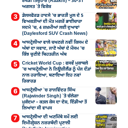
ਰੱਖੜੀ ਤਿਉਹਾਰ (Raakhi) – 30-31
ਅਗਸਤ `ਤੇ ਵਿਸ਼ੇਸ਼
ਡੇਲਸਫੋਰਡ ਹਾਦਸੇ ’ਚ ਭਾਰਤੀ ਮੂਲ ਦੇ 5
ਵਿਅਕਤੀਆਂ ਦੀ ਮੌਤ ਮਗਰੋਂ ਭਾਈਚਾਰਾ
ਸਦਮੇ ’ਚ, 4 ਜ਼ਖ਼ਮੀਆਂ ਲਈ ਦੁਆਵਾਂ
(Daylesford SUV Crash News)
ਆਸਟ੍ਰੇਲੀਆ ਵਾਲੇ ਚਖਣਗੇ ਨਵੀਂ ਕਿਸਮ ਦੇ
ਅੰਬਾਂ ਦਾ ਸਵਾਦ, ਜਾਣੋ ਅੰਬਾਂ ਦੇ ਮੌਸਮ ’ਚ
ਕਿੰਝ ਚੁਣੀਏ ਬਿਹਤਰੀਨ ਅੰਬ
Cricket World Cup : ਫਸਵੇਂ ਮੁਕਾਬਲੇ
’ਚ ਆਸਟ੍ਰੇਲੀਆ ਨੇ ਨਿਊਜ਼ੀਲੈਂਡ ਨੂੰ ਪੰਜ ਦੌੜਾਂ
ਨਾਲ ਹਰਾਇਆ, ਬਣਾਇਆ ਇਹ ਨਵਾਂ
ਰਿਕਾਰਡ
ਆਸਟ੍ਰੇਲੀਆ `ਚ ਰਾਜਵਿੰਦਰ ਸਿੰਘ
(Rajwinder Singh) `ਤੇ ਚੱਲੇਗਾ
ਮੁੁਕੱਦਮਾ – ਕਤਲ ਕੇਸ ਦਾ ਦੋਸ਼, ਇੰਡੀਆ ਤੋਂ
ਲਿਆਂਦਾ ਸੀ ਵਾਪਸ
ਆਸਟ੍ਰੇਲੀਆ ਦੀ ਅਣਮਿੱਥੇ ਸਮੇਂ ਲਈ
ਇਮੀਗ੍ਰੇਸ਼ਨ ਨਜ਼ਰਬੰਦੀ ਪ੍ਰਣਾਲੀ