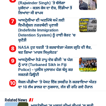
(Rajwinder Singh) `ਤੇ ਚੱਲੇਗਾ
ਮੁੁਕੱਦਮਾ – ਕਤਲ ਕੇਸ ਦਾ ਦੋਸ਼, ਇੰਡੀਆ ਤੋਂ
ਲਿਆਂਦਾ ਸੀ ਵਾਪਸ
ਆਸਟ੍ਰੇਲੀਆ ਦੀ ਅਣਮਿੱਥੇ ਸਮੇਂ ਲਈ
ਇਮੀਗ੍ਰੇਸ਼ਨ ਨਜ਼ਰਬੰਦੀ ਪ੍ਰਣਾਲੀ
(Indefinite Immigration
Detention System) ਨੂੰ ਹਾਈ ਕੋਰਟ ’ਚ
ਚੁਣੌਤੀ
NASA ਹੁਣ ਧਰਤੀ ’ਤੇ ਕਰਵਾਏਗਾ ਮੰਗਲ ਗ੍ਰਹਿ ਦੀ ਸੈਰ,
ਬਣ ਗਿਆ ‘ਮਾਰਸ ਸਿਮੁਲੇਟਰ’
ਆਸਟ੍ਰੇਲੀਆ ਨੇੜੇ ਟਾਪੂ ਦੇਸ਼ ਫੀਜੀ `ਚ ਪੱਗ
ਨੂੰ ਮਾਣ (Turbaned Sikh in Fiji
Police) – ਪੁਲੀਸ ਮੁਲਾਜ਼ਮ ਪੱਗ ਬੰਨ੍ਹ ਕਰ
ਸਕਣਗੇ ਡਿਊਟੀ
ਸੋਸ਼ਲ ਮੀਡੀਆ ’ਤੇ ਪੋਸਟ ਇੱਕ ਤਸਵੀਰ ਨੇ ਕਰਵਾਇਆ ਔਰਤ
ਦਾ 10 ਲੱਖ ਡਾਲਰ ਦਾ ਨੁਕਸਾਨ, ਜੱਜ ਵੀ ਰਹਿ ਗਏ ਹੈਰਾਨ
Related News
ਆਸਟ੍ਰੇਲੀਆ ’ਚ ਮਕਾਨਾਂ ਦੀਆਂ ਕੀਮਤਾਂ ’ਚ ਭਾਰੀ