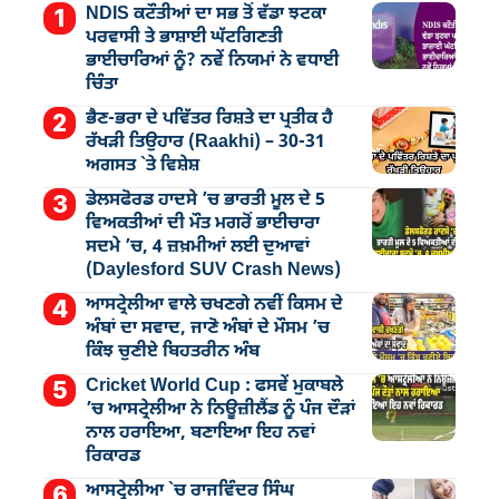
NDIS ਕਟੌਤੀਆਂ ਦਾ ਸਭ ਤੋਂ ਵੱਡਾ ਝਟਕਾ
ਪਰਵਾਸੀ ਤੇ ਭਾਸ਼ਾਈ ਘੱਟਗਿਣਤੀ
ਭਾਈਚਾਰਿਆਂ ਨੂੰ? ਨਵੇਂ ਨਿਯਮਾਂ ਨੇ ਵਧਾਈ
ਚਿੰਤਾ
ਭੈਣ-ਭਰਾ ਦੇ ਪਵਿੱਤਰ ਰਿਸ਼ਤੇ ਦਾ ਪ੍ਰਤੀਕ ਹੈ
ਰੱਖੜੀ ਤਿਉਹਾਰ (Raakhi) – 30-31
ਅਗਸਤ `ਤੇ ਵਿਸ਼ੇਸ਼
ਡੇਲਸਫੋਰਡ ਹਾਦਸੇ ’ਚ ਭਾਰਤੀ ਮੂਲ ਦੇ 5
ਵਿਅਕਤੀਆਂ ਦੀ ਮੌਤ ਮਗਰੋਂ ਭਾਈਚਾਰਾ
ਸਦਮੇ ’ਚ, 4 ਜ਼ਖ਼ਮੀਆਂ ਲਈ ਦੁਆਵਾਂ
(Daylesford SUV Crash News)
ਆਸਟ੍ਰੇਲੀਆ ਵਾਲੇ ਚਖਣਗੇ ਨਵੀਂ ਕਿਸਮ ਦੇ
ਅੰਬਾਂ ਦਾ ਸਵਾਦ, ਜਾਣੋ ਅੰਬਾਂ ਦੇ ਮੌਸਮ ’ਚ
ਕਿੰਝ ਚੁਣੀਏ ਬਿਹਤਰੀਨ ਅੰਬ
Cricket World Cup : ਫਸਵੇਂ ਮੁਕਾਬਲੇ
’ਚ ਆਸਟ੍ਰੇਲੀਆ ਨੇ ਨਿਊਜ਼ੀਲੈਂਡ ਨੂੰ ਪੰਜ ਦੌੜਾਂ
ਨਾਲ ਹਰਾਇਆ, ਬਣਾਇਆ ਇਹ ਨਵਾਂ
ਰਿਕਾਰਡ
ਆਸਟ੍ਰੇਲੀਆ `ਚ ਰਾਜਵਿੰਦਰ ਸਿੰਘ