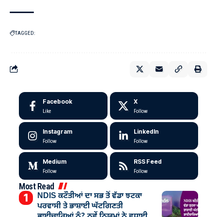
TAGGED:
Facebook
X
Like
Follow
Instagram
LinkedIn
Follow
Follow
Medium
RSS Feed
Follow
Follow
Most Read
NDIS ਕਟੌਤੀਆਂ ਦਾ ਸਭ ਤੋਂ ਵੱਡਾ ਝਟਕਾ
ਪਰਵਾਸੀ ਤੇ ਭਾਸ਼ਾਈ ਘੱਟਗਿਣਤੀ
ਭਾਈਚਾਰਿਆਂ ਨੂੰ? ਨਵੇਂ ਨਿਯਮਾਂ ਨੇ ਵਧਾਈ