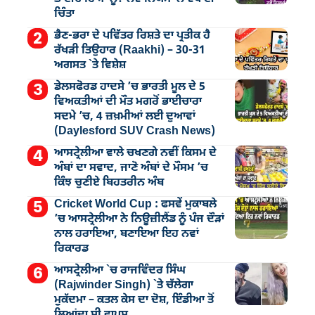
ਚਿੰਤਾ
ਭੈਣ-ਭਰਾ ਦੇ ਪਵਿੱਤਰ ਰਿਸ਼ਤੇ ਦਾ ਪ੍ਰਤੀਕ ਹੈ
ਰੱਖੜੀ ਤਿਉਹਾਰ (Raakhi) – 30-31
ਅਗਸਤ `ਤੇ ਵਿਸ਼ੇਸ਼
ਡੇਲਸਫੋਰਡ ਹਾਦਸੇ ’ਚ ਭਾਰਤੀ ਮੂਲ ਦੇ 5
ਵਿਅਕਤੀਆਂ ਦੀ ਮੌਤ ਮਗਰੋਂ ਭਾਈਚਾਰਾ
ਸਦਮੇ ’ਚ, 4 ਜ਼ਖ਼ਮੀਆਂ ਲਈ ਦੁਆਵਾਂ
(Daylesford SUV Crash News)
ਆਸਟ੍ਰੇਲੀਆ ਵਾਲੇ ਚਖਣਗੇ ਨਵੀਂ ਕਿਸਮ ਦੇ
ਅੰਬਾਂ ਦਾ ਸਵਾਦ, ਜਾਣੋ ਅੰਬਾਂ ਦੇ ਮੌਸਮ ’ਚ
ਕਿੰਝ ਚੁਣੀਏ ਬਿਹਤਰੀਨ ਅੰਬ
Cricket World Cup : ਫਸਵੇਂ ਮੁਕਾਬਲੇ
’ਚ ਆਸਟ੍ਰੇਲੀਆ ਨੇ ਨਿਊਜ਼ੀਲੈਂਡ ਨੂੰ ਪੰਜ ਦੌੜਾਂ
ਨਾਲ ਹਰਾਇਆ, ਬਣਾਇਆ ਇਹ ਨਵਾਂ
ਰਿਕਾਰਡ
ਆਸਟ੍ਰੇਲੀਆ `ਚ ਰਾਜਵਿੰਦਰ ਸਿੰਘ
(Rajwinder Singh) `ਤੇ ਚੱਲੇਗਾ
ਮੁੁਕੱਦਮਾ – ਕਤਲ ਕੇਸ ਦਾ ਦੋਸ਼, ਇੰਡੀਆ ਤੋਂ
ਲਿਆਂਦਾ ਸੀ ਵਾਪਸ