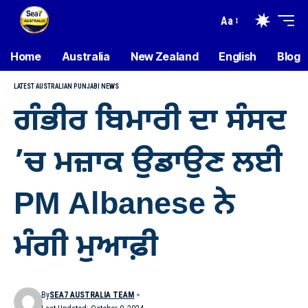
Aa
Home
Australia
New Zealand
English
Blog
LATEST AUSTRALIAN PUNJABI NEWS
ਗੰਭੀਰ ਬਿਮਾਰੀ ਦਾ ਸੰਸਦ
’ਚ ਮਜ਼ਾਕ ਉਡਾਉਣ ਲਈ
PM Albanese ਨੇ
ਮੰਗੀ ਮੁਆਫ਼ੀ
By
SEA7 AUSTRALIA TEAM