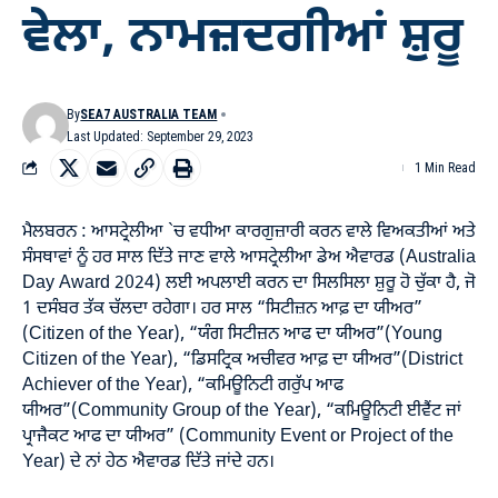
ਵੇਲਾ, ਨਾਮਜ਼ਦਗੀਆਂ ਸ਼ੁਰੂ
By
SEA7 AUSTRALIA TEAM
Last Updated: September 29, 2023
1 Min Read
ਮੈਲਬਰਨ : ਆਸਟ੍ਰੇਲੀਆ `ਚ ਵਧੀਆ ਕਾਰਗੁਜ਼ਾਰੀ ਕਰਨ ਵਾਲੇ ਵਿਅਕਤੀਆਂ ਅਤੇ
ਸੰਸਥਾਵਾਂ ਨੂੰ ਹਰ ਸਾਲ ਦਿੱਤੇ ਜਾਣ ਵਾਲੇ ਆਸਟ੍ਰੇਲੀਆ ਡੇਅ ਐਵਾਰਡ (
Australia
Day Award 2024
) ਲਈ ਅਪਲਾਈ ਕਰਨ ਦਾ ਸਿਲਸਿਲਾ ਸ਼ੁਰੂ ਹੋ ਚੁੱਕਾ ਹੈ, ਜੋ
1 ਦਸੰਬਰ ਤੱਕ ਚੱਲਦਾ ਰਹੇਗਾ। ਹਰ ਸਾਲ “ਸਿਟੀਜ਼ਨ ਆਫ਼ ਦਾ ਯੀਅਰ”
(Citizen of the Year), “ਯੰਗ ਸਿਟੀਜ਼ਨ ਆਫ ਦਾ ਯੀਅਰ”(Young
Citizen of the Year), “ਡਿਸਟ੍ਰਿਕ ਅਚੀਵਰ ਆਫ਼ ਦਾ ਯੀਅਰ”(District
Achiever of the Year), “ਕਮਿਊਨਿਟੀ ਗਰੁੱਪ ਆਫ
ਯੀਅਰ”(Community Group of the Year), “ਕਮਿਊਨਿਟੀ ਈਵੈਂਟ ਜਾਂ
ਪ੍ਰਾਜੈਕਟ ਆਫ ਦਾ ਯੀਅਰ” (Community Event or Project of the
Year) ਦੇ ਨਾਂ ਹੇਠ ਐਵਾਰਡ ਦਿੱਤੇ ਜਾਂਦੇ ਹਨ।