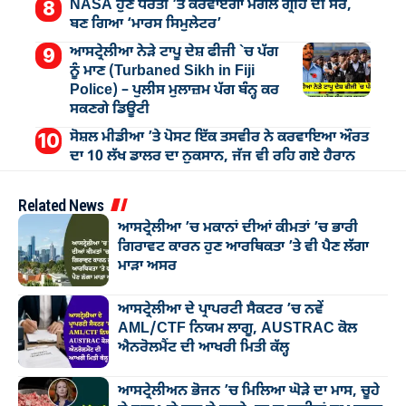
NASA ਹੁਣ ਧਰਤੀ ’ਤੇ ਕਰਵਾਏਗਾ ਮੰਗਲ ਗ੍ਰਹਿ ਦੀ ਸੈਰ,
ਬਣ ਗਿਆ ‘ਮਾਰਸ ਸਿਮੁਲੇਟਰ’
ਆਸਟ੍ਰੇਲੀਆ ਨੇੜੇ ਟਾਪੂ ਦੇਸ਼ ਫੀਜੀ `ਚ ਪੱਗ
ਨੂੰ ਮਾਣ (Turbaned Sikh in Fiji
Police) – ਪੁਲੀਸ ਮੁਲਾਜ਼ਮ ਪੱਗ ਬੰਨ੍ਹ ਕਰ
ਸਕਣਗੇ ਡਿਊਟੀ
ਸੋਸ਼ਲ ਮੀਡੀਆ ’ਤੇ ਪੋਸਟ ਇੱਕ ਤਸਵੀਰ ਨੇ ਕਰਵਾਇਆ ਔਰਤ
ਦਾ 10 ਲੱਖ ਡਾਲਰ ਦਾ ਨੁਕਸਾਨ, ਜੱਜ ਵੀ ਰਹਿ ਗਏ ਹੈਰਾਨ
Related News
ਆਸਟ੍ਰੇਲੀਆ ’ਚ ਮਕਾਨਾਂ ਦੀਆਂ ਕੀਮਤਾਂ ’ਚ ਭਾਰੀ
ਗਿਰਾਵਟ ਕਾਰਨ ਹੁਣ ਆਰਥਿਕਤਾ ’ਤੇ ਵੀ ਪੈਣ ਲੱਗਾ
ਮਾੜਾ ਅਸਰ
ਆਸਟ੍ਰੇਲੀਆ ਦੇ ਪ੍ਰਾਪਰਟੀ ਸੈਕਟਰ ’ਚ ਨਵੇਂ
AML/CTF ਨਿਯਮ ਲਾਗੂ, AUSTRAC ਕੋਲ
ਐਨਰੋਲਮੈਂਟ ਦੀ ਆਖਰੀ ਮਿਤੀ ਕੱਲ੍ਹ
ਆਸਟ੍ਰੇਲੀਅਨ ਭੋਜਨ ’ਚ ਮਿਲਿਆ ਘੋੜੇ ਦਾ ਮਾਸ, ਚੂਹੇ