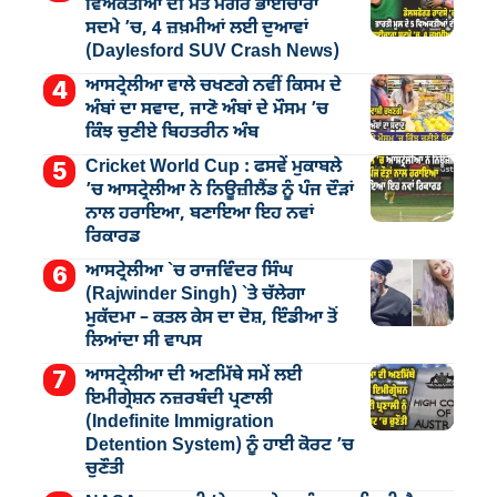
ਵਿਅਕਤੀਆਂ ਦੀ ਮੌਤ ਮਗਰੋਂ ਭਾਈਚਾਰਾ
ਸਦਮੇ ’ਚ, 4 ਜ਼ਖ਼ਮੀਆਂ ਲਈ ਦੁਆਵਾਂ
(Daylesford SUV Crash News)
ਆਸਟ੍ਰੇਲੀਆ ਵਾਲੇ ਚਖਣਗੇ ਨਵੀਂ ਕਿਸਮ ਦੇ
ਅੰਬਾਂ ਦਾ ਸਵਾਦ, ਜਾਣੋ ਅੰਬਾਂ ਦੇ ਮੌਸਮ ’ਚ
ਕਿੰਝ ਚੁਣੀਏ ਬਿਹਤਰੀਨ ਅੰਬ
Cricket World Cup : ਫਸਵੇਂ ਮੁਕਾਬਲੇ
’ਚ ਆਸਟ੍ਰੇਲੀਆ ਨੇ ਨਿਊਜ਼ੀਲੈਂਡ ਨੂੰ ਪੰਜ ਦੌੜਾਂ
ਨਾਲ ਹਰਾਇਆ, ਬਣਾਇਆ ਇਹ ਨਵਾਂ
ਰਿਕਾਰਡ
ਆਸਟ੍ਰੇਲੀਆ `ਚ ਰਾਜਵਿੰਦਰ ਸਿੰਘ
(Rajwinder Singh) `ਤੇ ਚੱਲੇਗਾ
ਮੁੁਕੱਦਮਾ – ਕਤਲ ਕੇਸ ਦਾ ਦੋਸ਼, ਇੰਡੀਆ ਤੋਂ
ਲਿਆਂਦਾ ਸੀ ਵਾਪਸ
ਆਸਟ੍ਰੇਲੀਆ ਦੀ ਅਣਮਿੱਥੇ ਸਮੇਂ ਲਈ
ਇਮੀਗ੍ਰੇਸ਼ਨ ਨਜ਼ਰਬੰਦੀ ਪ੍ਰਣਾਲੀ
(Indefinite Immigration
Detention System) ਨੂੰ ਹਾਈ ਕੋਰਟ ’ਚ
ਚੁਣੌਤੀ