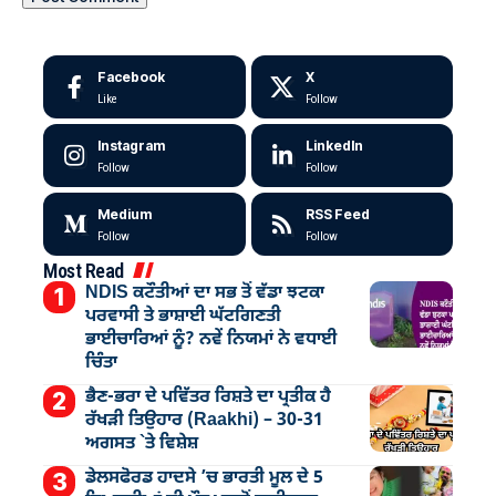
Facebook
X
Like
Follow
Instagram
LinkedIn
Follow
Follow
Medium
RSS Feed
Follow
Follow
Most Read
NDIS ਕਟੌਤੀਆਂ ਦਾ ਸਭ ਤੋਂ ਵੱਡਾ ਝਟਕਾ
ਪਰਵਾਸੀ ਤੇ ਭਾਸ਼ਾਈ ਘੱਟਗਿਣਤੀ
ਭਾਈਚਾਰਿਆਂ ਨੂੰ? ਨਵੇਂ ਨਿਯਮਾਂ ਨੇ ਵਧਾਈ
ਚਿੰਤਾ
ਭੈਣ-ਭਰਾ ਦੇ ਪਵਿੱਤਰ ਰਿਸ਼ਤੇ ਦਾ ਪ੍ਰਤੀਕ ਹੈ
ਰੱਖੜੀ ਤਿਉਹਾਰ (Raakhi) – 30-31
ਅਗਸਤ `ਤੇ ਵਿਸ਼ੇਸ਼
ਡੇਲਸਫੋਰਡ ਹਾਦਸੇ ’ਚ ਭਾਰਤੀ ਮੂਲ ਦੇ 5