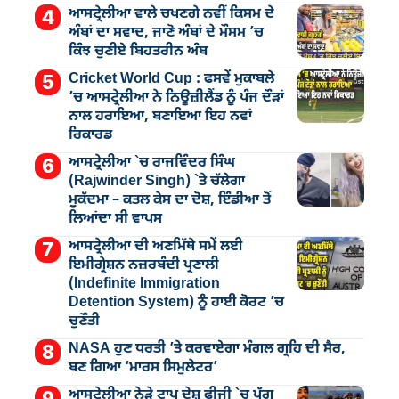
ਆਸਟ੍ਰੇਲੀਆ ਵਾਲੇ ਚਖਣਗੇ ਨਵੀਂ ਕਿਸਮ ਦੇ
ਅੰਬਾਂ ਦਾ ਸਵਾਦ, ਜਾਣੋ ਅੰਬਾਂ ਦੇ ਮੌਸਮ ’ਚ
ਕਿੰਝ ਚੁਣੀਏ ਬਿਹਤਰੀਨ ਅੰਬ
Cricket World Cup : ਫਸਵੇਂ ਮੁਕਾਬਲੇ
’ਚ ਆਸਟ੍ਰੇਲੀਆ ਨੇ ਨਿਊਜ਼ੀਲੈਂਡ ਨੂੰ ਪੰਜ ਦੌੜਾਂ
ਨਾਲ ਹਰਾਇਆ, ਬਣਾਇਆ ਇਹ ਨਵਾਂ
ਰਿਕਾਰਡ
ਆਸਟ੍ਰੇਲੀਆ `ਚ ਰਾਜਵਿੰਦਰ ਸਿੰਘ
(Rajwinder Singh) `ਤੇ ਚੱਲੇਗਾ
ਮੁੁਕੱਦਮਾ – ਕਤਲ ਕੇਸ ਦਾ ਦੋਸ਼, ਇੰਡੀਆ ਤੋਂ
ਲਿਆਂਦਾ ਸੀ ਵਾਪਸ
ਆਸਟ੍ਰੇਲੀਆ ਦੀ ਅਣਮਿੱਥੇ ਸਮੇਂ ਲਈ
ਇਮੀਗ੍ਰੇਸ਼ਨ ਨਜ਼ਰਬੰਦੀ ਪ੍ਰਣਾਲੀ
(Indefinite Immigration
Detention System) ਨੂੰ ਹਾਈ ਕੋਰਟ ’ਚ
ਚੁਣੌਤੀ
NASA ਹੁਣ ਧਰਤੀ ’ਤੇ ਕਰਵਾਏਗਾ ਮੰਗਲ ਗ੍ਰਹਿ ਦੀ ਸੈਰ,
ਬਣ ਗਿਆ ‘ਮਾਰਸ ਸਿਮੁਲੇਟਰ’
ਆਸਟ੍ਰੇਲੀਆ ਨੇੜੇ ਟਾਪੂ ਦੇਸ਼ ਫੀਜੀ `ਚ ਪੱਗ