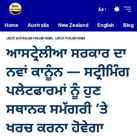
Aa
Home
Australia
New Zealand
English
Blog
LATEST AUSTRALIAN PUNJABI NEWS
LATEST PUNJABI NEWS
ਆਸਟ੍ਰੇਲੀਆ ਸਰਕਾਰ ਦਾ
ਨਵਾਂ ਕਾਨੂੰਨ — ਸਟ੍ਰੀਮਿੰਗ
ਪਲੇਟਫਾਰਮਾਂ ਨੂੰ ਹੁਣ
ਸਥਾਨਕ ਸਮੱਗਰੀ ’ਤੇ
ਖਰਚ ਕਰਨਾ ਹੋਵੇਗਾ