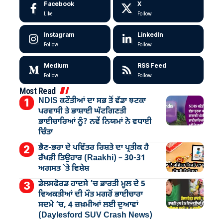
Facebook
X
Like
Follow
Instagram
LinkedIn
Follow
Follow
Medium
RSS Feed
Follow
Follow
Most Read
NDIS ਕਟੌਤੀਆਂ ਦਾ ਸਭ ਤੋਂ ਵੱਡਾ ਝਟਕਾ
ਪਰਵਾਸੀ ਤੇ ਭਾਸ਼ਾਈ ਘੱਟਗਿਣਤੀ
ਭਾਈਚਾਰਿਆਂ ਨੂੰ? ਨਵੇਂ ਨਿਯਮਾਂ ਨੇ ਵਧਾਈ
ਚਿੰਤਾ
ਭੈਣ-ਭਰਾ ਦੇ ਪਵਿੱਤਰ ਰਿਸ਼ਤੇ ਦਾ ਪ੍ਰਤੀਕ ਹੈ
ਰੱਖੜੀ ਤਿਉਹਾਰ (Raakhi) – 30-31
ਅਗਸਤ `ਤੇ ਵਿਸ਼ੇਸ਼
ਡੇਲਸਫੋਰਡ ਹਾਦਸੇ ’ਚ ਭਾਰਤੀ ਮੂਲ ਦੇ 5
ਵਿਅਕਤੀਆਂ ਦੀ ਮੌਤ ਮਗਰੋਂ ਭਾਈਚਾਰਾ
ਸਦਮੇ ’ਚ, 4 ਜ਼ਖ਼ਮੀਆਂ ਲਈ ਦੁਆਵਾਂ
(Daylesford SUV Crash News)