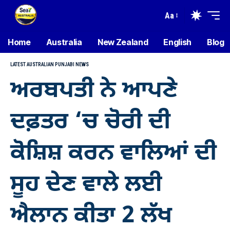
Aa
Home
Australia
New Zealand
English
Blog
LATEST AUSTRALIAN PUNJABI NEWS
ਅਰਬਪਤੀ ਨੇ ਆਪਣੇ
ਦਫ਼ਤਰ ‘ਚ ਚੋਰੀ ਦੀ
ਕੋਸ਼ਿਸ਼ ਕਰਨ ਵਾਲਿਆਂ ਦੀ
ਸੂਹ ਦੇਣ ਵਾਲੇ ਲਈ
ਐਲਾਨ ਕੀਤਾ 2 ਲੱਖ