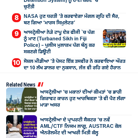
Detention System) ਨੂੰ ਹਾਈ ਕੋਰਟ ’ਚ
ਚੁਣੌਤੀ
NASA ਹੁਣ ਧਰਤੀ ’ਤੇ ਕਰਵਾਏਗਾ ਮੰਗਲ ਗ੍ਰਹਿ ਦੀ ਸੈਰ,
ਬਣ ਗਿਆ ‘ਮਾਰਸ ਸਿਮੁਲੇਟਰ’
ਆਸਟ੍ਰੇਲੀਆ ਨੇੜੇ ਟਾਪੂ ਦੇਸ਼ ਫੀਜੀ `ਚ ਪੱਗ
ਨੂੰ ਮਾਣ (Turbaned Sikh in Fiji
Police) – ਪੁਲੀਸ ਮੁਲਾਜ਼ਮ ਪੱਗ ਬੰਨ੍ਹ ਕਰ
ਸਕਣਗੇ ਡਿਊਟੀ
ਸੋਸ਼ਲ ਮੀਡੀਆ ’ਤੇ ਪੋਸਟ ਇੱਕ ਤਸਵੀਰ ਨੇ ਕਰਵਾਇਆ ਔਰਤ
ਦਾ 10 ਲੱਖ ਡਾਲਰ ਦਾ ਨੁਕਸਾਨ, ਜੱਜ ਵੀ ਰਹਿ ਗਏ ਹੈਰਾਨ
Related News
ਆਸਟ੍ਰੇਲੀਆ ’ਚ ਮਕਾਨਾਂ ਦੀਆਂ ਕੀਮਤਾਂ ’ਚ ਭਾਰੀ
ਗਿਰਾਵਟ ਕਾਰਨ ਹੁਣ ਆਰਥਿਕਤਾ ’ਤੇ ਵੀ ਪੈਣ ਲੱਗਾ
ਮਾੜਾ ਅਸਰ
ਆਸਟ੍ਰੇਲੀਆ ਦੇ ਪ੍ਰਾਪਰਟੀ ਸੈਕਟਰ ’ਚ ਨਵੇਂ
AML/CTF ਨਿਯਮ ਲਾਗੂ, AUSTRAC ਕੋਲ
ਐਨਰੋਲਮੈਂਟ ਦੀ ਆਖਰੀ ਮਿਤੀ ਕੱਲ੍ਹ