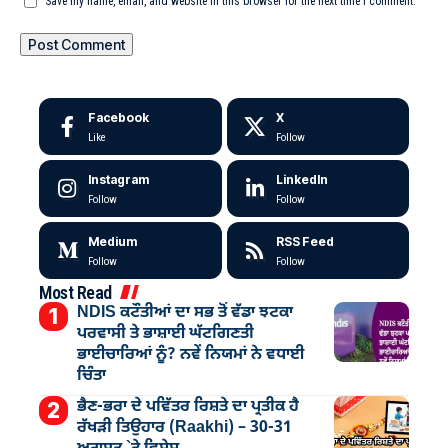
Save my name, email, and website in this browser for the next time I comment.
Facebook
X
Like
Follow
Instagram
LinkedIn
Follow
Follow
Medium
RSS Feed
Follow
Follow
Most Read
NDIS ਕਟੌਤੀਆਂ ਦਾ ਸਭ ਤੋਂ ਵੱਡਾ ਝਟਕਾ
ਪਰਵਾਸੀ ਤੇ ਭਾਸ਼ਾਈ ਘੱਟਗਿਣਤੀ
ਭਾਈਚਾਰਿਆਂ ਨੂੰ? ਨਵੇਂ ਨਿਯਮਾਂ ਨੇ ਵਧਾਈ
ਚਿੰਤਾ
ਭੈਣ-ਭਰਾ ਦੇ ਪਵਿੱਤਰ ਰਿਸ਼ਤੇ ਦਾ ਪ੍ਰਤੀਕ ਹੈ
ਰੱਖੜੀ ਤਿਉਹਾਰ (Raakhi) – 30-31