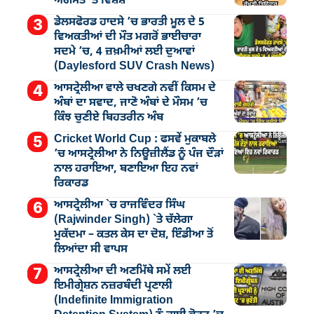
ਅਗਸਤ `ਤੇ ਵਿਸ਼ੇਸ਼
ਡੇਲਸਫੋਰਡ ਹਾਦਸੇ ’ਚ ਭਾਰਤੀ ਮੂਲ ਦੇ 5
ਵਿਅਕਤੀਆਂ ਦੀ ਮੌਤ ਮਗਰੋਂ ਭਾਈਚਾਰਾ
ਸਦਮੇ ’ਚ, 4 ਜ਼ਖ਼ਮੀਆਂ ਲਈ ਦੁਆਵਾਂ
(Daylesford SUV Crash News)
ਆਸਟ੍ਰੇਲੀਆ ਵਾਲੇ ਚਖਣਗੇ ਨਵੀਂ ਕਿਸਮ ਦੇ
ਅੰਬਾਂ ਦਾ ਸਵਾਦ, ਜਾਣੋ ਅੰਬਾਂ ਦੇ ਮੌਸਮ ’ਚ
ਕਿੰਝ ਚੁਣੀਏ ਬਿਹਤਰੀਨ ਅੰਬ
Cricket World Cup : ਫਸਵੇਂ ਮੁਕਾਬਲੇ
’ਚ ਆਸਟ੍ਰੇਲੀਆ ਨੇ ਨਿਊਜ਼ੀਲੈਂਡ ਨੂੰ ਪੰਜ ਦੌੜਾਂ
ਨਾਲ ਹਰਾਇਆ, ਬਣਾਇਆ ਇਹ ਨਵਾਂ
ਰਿਕਾਰਡ
ਆਸਟ੍ਰੇਲੀਆ `ਚ ਰਾਜਵਿੰਦਰ ਸਿੰਘ
(Rajwinder Singh) `ਤੇ ਚੱਲੇਗਾ
ਮੁੁਕੱਦਮਾ – ਕਤਲ ਕੇਸ ਦਾ ਦੋਸ਼, ਇੰਡੀਆ ਤੋਂ
ਲਿਆਂਦਾ ਸੀ ਵਾਪਸ
ਆਸਟ੍ਰੇਲੀਆ ਦੀ ਅਣਮਿੱਥੇ ਸਮੇਂ ਲਈ
ਇਮੀਗ੍ਰੇਸ਼ਨ ਨਜ਼ਰਬੰਦੀ ਪ੍ਰਣਾਲੀ
(Indefinite Immigration