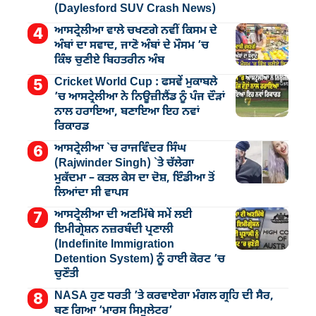
(Daylesford SUV Crash News)
ਆਸਟ੍ਰੇਲੀਆ ਵਾਲੇ ਚਖਣਗੇ ਨਵੀਂ ਕਿਸਮ ਦੇ
ਅੰਬਾਂ ਦਾ ਸਵਾਦ, ਜਾਣੋ ਅੰਬਾਂ ਦੇ ਮੌਸਮ ’ਚ
ਕਿੰਝ ਚੁਣੀਏ ਬਿਹਤਰੀਨ ਅੰਬ
Cricket World Cup : ਫਸਵੇਂ ਮੁਕਾਬਲੇ
’ਚ ਆਸਟ੍ਰੇਲੀਆ ਨੇ ਨਿਊਜ਼ੀਲੈਂਡ ਨੂੰ ਪੰਜ ਦੌੜਾਂ
ਨਾਲ ਹਰਾਇਆ, ਬਣਾਇਆ ਇਹ ਨਵਾਂ
ਰਿਕਾਰਡ
ਆਸਟ੍ਰੇਲੀਆ `ਚ ਰਾਜਵਿੰਦਰ ਸਿੰਘ
(Rajwinder Singh) `ਤੇ ਚੱਲੇਗਾ
ਮੁੁਕੱਦਮਾ – ਕਤਲ ਕੇਸ ਦਾ ਦੋਸ਼, ਇੰਡੀਆ ਤੋਂ
ਲਿਆਂਦਾ ਸੀ ਵਾਪਸ
ਆਸਟ੍ਰੇਲੀਆ ਦੀ ਅਣਮਿੱਥੇ ਸਮੇਂ ਲਈ
ਇਮੀਗ੍ਰੇਸ਼ਨ ਨਜ਼ਰਬੰਦੀ ਪ੍ਰਣਾਲੀ
(Indefinite Immigration
Detention System) ਨੂੰ ਹਾਈ ਕੋਰਟ ’ਚ
ਚੁਣੌਤੀ
NASA ਹੁਣ ਧਰਤੀ ’ਤੇ ਕਰਵਾਏਗਾ ਮੰਗਲ ਗ੍ਰਹਿ ਦੀ ਸੈਰ,
ਬਣ ਗਿਆ ‘ਮਾਰਸ ਸਿਮੁਲੇਟਰ’