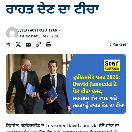
ਰਾਹਤ ਦੇਣ ਦਾ ਟੀਚਾ
By
SEA7 AUSTRALIA TEAM
Last Updated: June 23, 2026
3 Min Read
ਬ੍ਰਿਸਬੇਨ: ਕੁਈਨਜ਼ਲੈਂਡ ਦੇ Treasurer David Janetzki ਵੱਲੋਂ ਸਟੇਟ ਦਾ