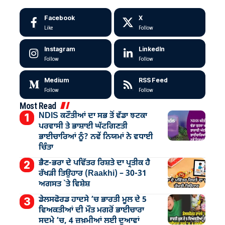
Facebook
X
Like
Follow
Instagram
LinkedIn
Follow
Follow
Medium
RSS Feed
Follow
Follow
Most Read
NDIS ਕਟੌਤੀਆਂ ਦਾ ਸਭ ਤੋਂ ਵੱਡਾ ਝਟਕਾ
ਪਰਵਾਸੀ ਤੇ ਭਾਸ਼ਾਈ ਘੱਟਗਿਣਤੀ
ਭਾਈਚਾਰਿਆਂ ਨੂੰ? ਨਵੇਂ ਨਿਯਮਾਂ ਨੇ ਵਧਾਈ
ਚਿੰਤਾ
ਭੈਣ-ਭਰਾ ਦੇ ਪਵਿੱਤਰ ਰਿਸ਼ਤੇ ਦਾ ਪ੍ਰਤੀਕ ਹੈ
ਰੱਖੜੀ ਤਿਉਹਾਰ (Raakhi) – 30-31
ਅਗਸਤ `ਤੇ ਵਿਸ਼ੇਸ਼
ਡੇਲਸਫੋਰਡ ਹਾਦਸੇ ’ਚ ਭਾਰਤੀ ਮੂਲ ਦੇ 5
ਵਿਅਕਤੀਆਂ ਦੀ ਮੌਤ ਮਗਰੋਂ ਭਾਈਚਾਰਾ
ਸਦਮੇ ’ਚ, 4 ਜ਼ਖ਼ਮੀਆਂ ਲਈ ਦੁਆਵਾਂ