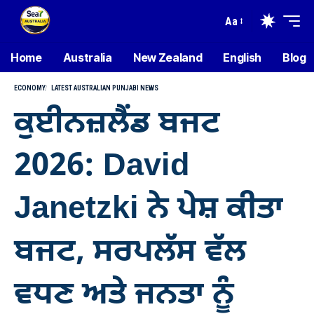
Aa
Home
Australia
New Zealand
English
Blog
ECONOMY
LATEST AUSTRALIAN PUNJABI NEWS
ਕੁਈਨਜ਼ਲੈਂਡ ਬਜਟ
2026: David
Janetzki ਨੇ ਪੇਸ਼ ਕੀਤਾ
ਬਜਟ, ਸਰਪਲੱਸ ਵੱਲ
ਵਧਣ ਅਤੇ ਜਨਤਾ ਨੂੰ