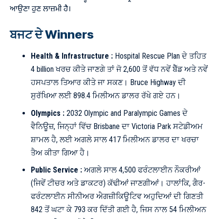
ਆਉਣਾ ਹੁਣ ਲਾਜ਼ਮੀ ਹੈ।
ਬਜਟ ਦੇ Winners
Health & Infrastructure :
Hospital Rescue Plan ਦੇ ਤਹਿਤ
4 billion ਖਰਚ ਕੀਤੇ ਜਾਣਗੇ ਤਾਂ ਜੋ 2,600 ਤੋਂ ਵੱਧ ਨਵੇਂ ਬੈੱਡ ਅਤੇ ਨਵੇਂ
ਹਸਪਤਾਲ ਤਿਆਰ ਕੀਤੇ ਜਾ ਸਕਣ। Bruce Highway ਦੀ
ਸੁਰੱਖਿਆ ਲਈ 898.4 ਮਿਲੀਅਨ ਡਾਲਰ ਰੱਖੇ ਗਏ ਹਨ।
Olympics :
2032 Olympic and Paralympic Games ਦੇ
ਵੈਨਿਊਜ਼, ਜਿਨ੍ਹਾਂ ਵਿੱਚ Brisbane ਦਾ Victoria Park ਸਟੇਡੀਅਮ
ਸ਼ਾਮਲ ਹੈ, ਲਈ ਅਗਲੇ ਸਾਲ 417 ਮਿਲੀਅਨ ਡਾਲਰ ਦਾ ਖਰਚਾ
ਤੈਅ ਕੀਤਾ ਗਿਆ ਹੈ।
Public Service :
ਅਗਲੇ ਸਾਲ 4,500 ਫਰੰਟਲਾਈਨ ਨੌਕਰੀਆਂ
(ਜਿਵੇਂ ਟੀਚਰ ਅਤੇ ਡਾਕਟਰ) ਕੱਢੀਆਂ ਜਾਣਗੀਆਂ। ਹਾਲਾਂਕਿ, ਗੈਰ-
ਫਰੰਟਲਾਈਨ ਸੀਨੀਅਰ ਐਗਜ਼ੀਕਿਊਟਿਵ ਅਹੁਦਿਆਂ ਦੀ ਗਿਣਤੀ
842 ਤੋਂ ਘਟਾ ਕੇ 793 ਕਰ ਦਿੱਤੀ ਗਈ ਹੈ, ਜਿਸ ਨਾਲ 54 ਮਿਲੀਅਨ