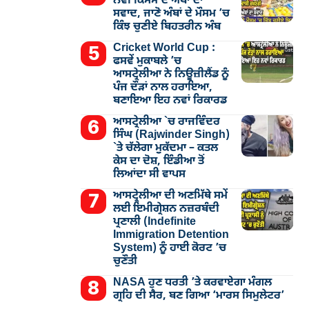
ਨਵੀਂ ਕਿਸਮ ਦੇ ਅੰਬਾਂ ਦਾ
ਸਵਾਦ, ਜਾਣੋ ਅੰਬਾਂ ਦੇ ਮੌਸਮ ’ਚ
ਕਿੰਝ ਚੁਣੀਏ ਬਿਹਤਰੀਨ ਅੰਬ
Cricket World Cup :
ਫਸਵੇਂ ਮੁਕਾਬਲੇ ’ਚ
ਆਸਟ੍ਰੇਲੀਆ ਨੇ ਨਿਊਜ਼ੀਲੈਂਡ ਨੂੰ
ਪੰਜ ਦੌੜਾਂ ਨਾਲ ਹਰਾਇਆ,
ਬਣਾਇਆ ਇਹ ਨਵਾਂ ਰਿਕਾਰਡ
ਆਸਟ੍ਰੇਲੀਆ `ਚ ਰਾਜਵਿੰਦਰ
ਸਿੰਘ (Rajwinder Singh)
`ਤੇ ਚੱਲੇਗਾ ਮੁੁਕੱਦਮਾ – ਕਤਲ
ਕੇਸ ਦਾ ਦੋਸ਼, ਇੰਡੀਆ ਤੋਂ
ਲਿਆਂਦਾ ਸੀ ਵਾਪਸ
ਆਸਟ੍ਰੇਲੀਆ ਦੀ ਅਣਮਿੱਥੇ ਸਮੇਂ
ਲਈ ਇਮੀਗ੍ਰੇਸ਼ਨ ਨਜ਼ਰਬੰਦੀ
ਪ੍ਰਣਾਲੀ (Indefinite
Immigration Detention
System) ਨੂੰ ਹਾਈ ਕੋਰਟ ’ਚ
ਚੁਣੌਤੀ
NASA ਹੁਣ ਧਰਤੀ ’ਤੇ ਕਰਵਾਏਗਾ ਮੰਗਲ
ਗ੍ਰਹਿ ਦੀ ਸੈਰ, ਬਣ ਗਿਆ ‘ਮਾਰਸ ਸਿਮੁਲੇਟਰ’