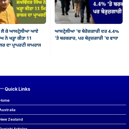
ਲੈ ਕੇ ਆਸਟ੍ਰੇਲੀਆ ਆਏ
ਆਸਟ੍ਰੇਲੀਆ ’ਚ ਬੇਰੋਜ਼ਗਾਰੀ ਦਰ 4.4%
ਘ ਨੇ ਖੜ੍ਹਾ ਕੀਤਾ 11
’ਤੇ ਬਰਕਰਾਰ, ਪਰ ਬੇਰੁਜ਼ਗਾਰੀ ’ਚ ਵਾਧਾ
ਰ ਦਾ ਪ੍ਰਾਪਰਟੀ ਸਾਮਰਾਜ
Quick Links
Home
Australia
New Zealand
Punjabi Articles