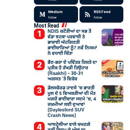
Medium
RSS Feed
Follow
Follow
Most Read
NDIS ਕਟੌਤੀਆਂ ਦਾ ਸਭ ਤੋਂ
ਵੱਡਾ ਝਟਕਾ ਪਰਵਾਸੀ ਤੇ
ਭਾਸ਼ਾਈ ਘੱਟਗਿਣਤੀ
ਭਾਈਚਾਰਿਆਂ ਨੂੰ? ਨਵੇਂ ਨਿਯਮਾਂ
ਨੇ ਵਧਾਈ ਚਿੰਤਾ
ਭੈਣ-ਭਰਾ ਦੇ ਪਵਿੱਤਰ ਰਿਸ਼ਤੇ ਦਾ
ਪ੍ਰਤੀਕ ਹੈ ਰੱਖੜੀ ਤਿਉਹਾਰ
(Raakhi) – 30-31
ਅਗਸਤ `ਤੇ ਵਿਸ਼ੇਸ਼
ਡੇਲਸਫੋਰਡ ਹਾਦਸੇ ’ਚ ਭਾਰਤੀ
ਮੂਲ ਦੇ 5 ਵਿਅਕਤੀਆਂ ਦੀ ਮੌਤ
ਮਗਰੋਂ ਭਾਈਚਾਰਾ ਸਦਮੇ ’ਚ, 4
ਜ਼ਖ਼ਮੀਆਂ ਲਈ ਦੁਆਵਾਂ
(Daylesford SUV
Crash News)
ਆਸਟ੍ਰੇਲੀਆ ਵਾਲੇ ਚਖਣਗੇ