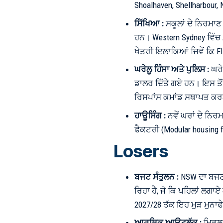
Shoalhaven, Shellharbour
ਸਿੱਖਿਆ :
ਸਕੂਲਾਂ ਦੇ ਨਿਰਮਾ
ਹਨ। Western Sydney ਵਿੱਚ 
ਖੇਤਰੀ ਇਲਾਕਿਆਂ ਜਿਵੇਂ ਕਿ Fli
ਘਰੇਲੂ ਹਿੰਸਾ ਅਤੇ ਪੁਲਿਸ :
ਘਰੇ
ਡਾਲਰ ਦਿੱਤੇ ਗਏ ਹਨ। ਇਸ ਤੋ
ਰਿਸਪਾਂਸ ਕਮਾਂਡ ਸਥਾਪਤ ਕ
ਹਾਊਸਿੰਗ :
ਨਵੇਂ ਘਰਾਂ ਦੇ ਨਿ
ਫੈਕਟਰੀ (Modular housing 
Losers
ਬਜਟ ਸੰਤੁਲਨ :
NSW ਦਾ ਬਜਟ 
ਰਿਹਾ ਹੈ, ਜੋ ਕਿ ਪਹਿਲਾਂ ਲਗਾਏ 
2027/28 ਤੱਕ ਇਹ ਮੁੜ ਮੁਨਾਫੇ
ਆਰਥਿਕ ਆਊਟਲੁੱਕ :
ਮਿਡਲ 