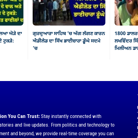
ਿਆ ਘੋੜੇ ਦਾ
ਗੁਰਦੁਆਰਾ ਸਾਹਿਬ ’ਚ ਅੱਗ ਲੱਗਣ ਕਾਰਨ
1800 ਡਾਲਰ 
ੇ ਟੁਕੜੇ:
ਐਡੀਲੇਡ ਦਾ ਸਿੱਖ ਭਾਈਚਾਰਾ ਡੂੰਘੇ ਸਦਮੇ
ਲਖਵਿੰਦਰ ਸਿੰ
’ਚ
ਮਿਲੀਅਨ ਡਾਲ
ion You Can Trust:
Stay instantly connected with
stories and live updates. From politics and technology to
nment and beyond, we provide real-time coverage you can