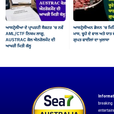
ਆਸਟ੍ਰੇਲੀਆ ਦੇ ਪ੍ਰਾਪਰਟੀ ਸੈਕਟਰ ’ਚ ਨਵੇਂ
ਆਸਟ੍ਰੇਲੀਅਨ ਭੋਜਨ ’ਚ ਮਿਲ
AML/CTF ਨਿਯਮ ਲਾਗੂ,
ਮਾਸ, ਚੂਹੇ ਦੇ ਵਾਲ ਅਤੇ ਧਾਤ ਦ
AUSTRAC ਕੋਲ ਐਨਰੋਲਮੈਂਟ ਦੀ
ਗੁਪਤ ਫਾਈਲਾਂ ਦਾ ਖੁਲਾਸਾ
ਆਖਰੀ ਮਿਤੀ ਕੱਲ੍ਹ
Informat
breaking 
entertai