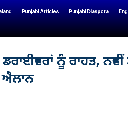
aland
Punjabi Articles
Punjabi Diaspora
Eng
 ਡਰਾਈਵਰਾਂ ਨੂੰ ਰਾਹਤ, ਨਵੀ
ਾ ਐਲਾਨ