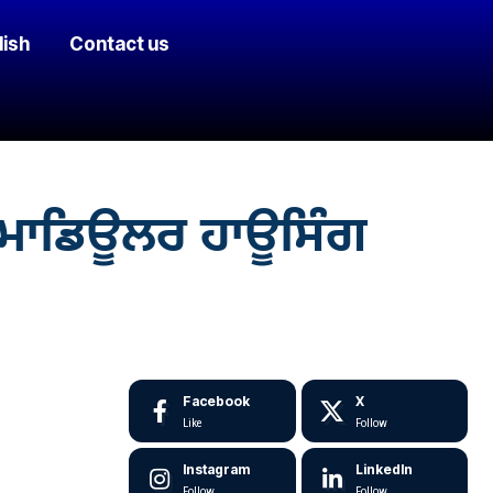
lish
Contact us
ਂ ਮਾਡਿਊਲਰ ਹਾਊਸਿੰਗ
Facebook
X
Like
Follow
Instagram
LinkedIn
Follow
Follow