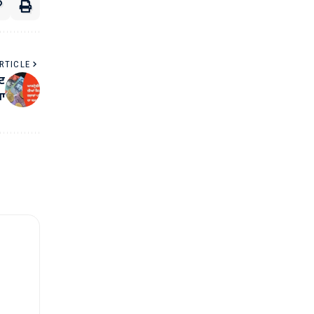
RTICLE
ਜਟ
ਆ