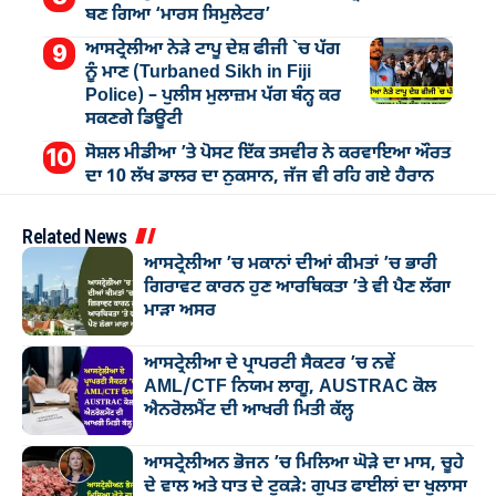
ਬਣ ਗਿਆ ‘ਮਾਰਸ ਸਿਮੁਲੇਟਰ’
ਆਸਟ੍ਰੇਲੀਆ ਨੇੜੇ ਟਾਪੂ ਦੇਸ਼ ਫੀਜੀ `ਚ ਪੱਗ
ਨੂੰ ਮਾਣ (Turbaned Sikh in Fiji
Police) – ਪੁਲੀਸ ਮੁਲਾਜ਼ਮ ਪੱਗ ਬੰਨ੍ਹ ਕਰ
ਸਕਣਗੇ ਡਿਊਟੀ
ਸੋਸ਼ਲ ਮੀਡੀਆ ’ਤੇ ਪੋਸਟ ਇੱਕ ਤਸਵੀਰ ਨੇ ਕਰਵਾਇਆ ਔਰਤ
ਦਾ 10 ਲੱਖ ਡਾਲਰ ਦਾ ਨੁਕਸਾਨ, ਜੱਜ ਵੀ ਰਹਿ ਗਏ ਹੈਰਾਨ
Related News
ਆਸਟ੍ਰੇਲੀਆ ’ਚ ਮਕਾਨਾਂ ਦੀਆਂ ਕੀਮਤਾਂ ’ਚ ਭਾਰੀ
ਗਿਰਾਵਟ ਕਾਰਨ ਹੁਣ ਆਰਥਿਕਤਾ ’ਤੇ ਵੀ ਪੈਣ ਲੱਗਾ
ਮਾੜਾ ਅਸਰ
ਆਸਟ੍ਰੇਲੀਆ ਦੇ ਪ੍ਰਾਪਰਟੀ ਸੈਕਟਰ ’ਚ ਨਵੇਂ
AML/CTF ਨਿਯਮ ਲਾਗੂ, AUSTRAC ਕੋਲ
ਐਨਰੋਲਮੈਂਟ ਦੀ ਆਖਰੀ ਮਿਤੀ ਕੱਲ੍ਹ
ਆਸਟ੍ਰੇਲੀਅਨ ਭੋਜਨ ’ਚ ਮਿਲਿਆ ਘੋੜੇ ਦਾ ਮਾਸ, ਚੂਹੇ
ਦੇ ਵਾਲ ਅਤੇ ਧਾਤ ਦੇ ਟੁਕੜੇ: ਗੁਪਤ ਫਾਈਲਾਂ ਦਾ ਖੁਲਾਸਾ