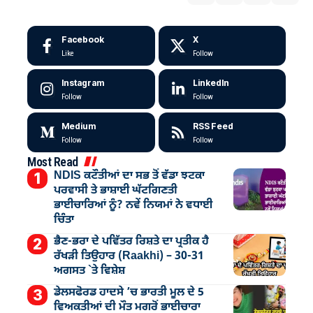
Facebook
X
Like
Follow
Instagram
LinkedIn
Follow
Follow
Medium
RSS Feed
Follow
Follow
Most Read
NDIS ਕਟੌਤੀਆਂ ਦਾ ਸਭ ਤੋਂ ਵੱਡਾ ਝਟਕਾ
ਪਰਵਾਸੀ ਤੇ ਭਾਸ਼ਾਈ ਘੱਟਗਿਣਤੀ
ਭਾਈਚਾਰਿਆਂ ਨੂੰ? ਨਵੇਂ ਨਿਯਮਾਂ ਨੇ ਵਧਾਈ
ਚਿੰਤਾ
ਭੈਣ-ਭਰਾ ਦੇ ਪਵਿੱਤਰ ਰਿਸ਼ਤੇ ਦਾ ਪ੍ਰਤੀਕ ਹੈ
ਰੱਖੜੀ ਤਿਉਹਾਰ (Raakhi) – 30-31
ਅਗਸਤ `ਤੇ ਵਿਸ਼ੇਸ਼
ਡੇਲਸਫੋਰਡ ਹਾਦਸੇ ’ਚ ਭਾਰਤੀ ਮੂਲ ਦੇ 5
ਵਿਅਕਤੀਆਂ ਦੀ ਮੌਤ ਮਗਰੋਂ ਭਾਈਚਾਰਾ