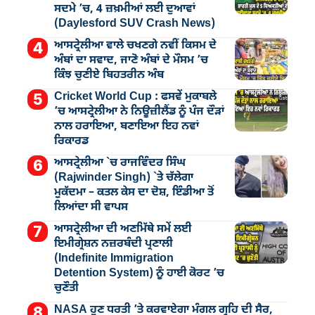
ਸਦਮੇ ’ਚ, 4 ਜ਼ਖ਼ਮੀਆਂ ਲਈ ਦੁਆਵਾਂ
(Daylesford SUV Crash News)
ਆਸਟ੍ਰੇਲੀਆ ਵਾਲੇ ਚਖਣਗੇ ਨਵੀਂ ਕਿਸਮ ਦੇ
ਅੰਬਾਂ ਦਾ ਸਵਾਦ, ਜਾਣੋ ਅੰਬਾਂ ਦੇ ਮੌਸਮ ’ਚ
ਕਿੰਝ ਚੁਣੀਏ ਬਿਹਤਰੀਨ ਅੰਬ
Cricket World Cup : ਫਸਵੇਂ ਮੁਕਾਬਲੇ
’ਚ ਆਸਟ੍ਰੇਲੀਆ ਨੇ ਨਿਊਜ਼ੀਲੈਂਡ ਨੂੰ ਪੰਜ ਦੌੜਾਂ
ਨਾਲ ਹਰਾਇਆ, ਬਣਾਇਆ ਇਹ ਨਵਾਂ
ਰਿਕਾਰਡ
ਆਸਟ੍ਰੇਲੀਆ `ਚ ਰਾਜਵਿੰਦਰ ਸਿੰਘ
(Rajwinder Singh) `ਤੇ ਚੱਲੇਗਾ
ਮੁੁਕੱਦਮਾ – ਕਤਲ ਕੇਸ ਦਾ ਦੋਸ਼, ਇੰਡੀਆ ਤੋਂ
ਲਿਆਂਦਾ ਸੀ ਵਾਪਸ
ਆਸਟ੍ਰੇਲੀਆ ਦੀ ਅਣਮਿੱਥੇ ਸਮੇਂ ਲਈ
ਇਮੀਗ੍ਰੇਸ਼ਨ ਨਜ਼ਰਬੰਦੀ ਪ੍ਰਣਾਲੀ
(Indefinite Immigration
Detention System) ਨੂੰ ਹਾਈ ਕੋਰਟ ’ਚ
ਚੁਣੌਤੀ
NASA ਹੁਣ ਧਰਤੀ ’ਤੇ ਕਰਵਾਏਗਾ ਮੰਗਲ ਗ੍ਰਹਿ ਦੀ ਸੈਰ,