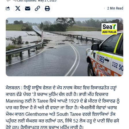
Last Updated: May 21, 2025
2 Min Read
ਮੈਲਬਰਨ : ਨਿਊ ਸਾਊਥ ਵੇਲਜ਼ ਦੇ ਮੱਧ ਨਾਰਥ ਕੋਸਟ ਵਿਚ ਰਿਕਾਰਡਤੋੜ ਹੜ੍ਹਾਂ
ਕਾਰਨ ਵੱਡੇ ਪੱਧਰ ‘ਤੇ ਬਚਾਅ ਮੁਹਿੰਮ ਚੱਲ ਰਹੀ ਹੈ। ਭਾਰੀ ਮੀਂਹ ਵਿਚਕਾਰ
Manning ਨਦੀ ਨੇ Taree ਵਿਖੇ ਆਪਣੇ 1929 ਦੇ ਛੇ ਮੀਟਰ ਦੇ ਰਿਕਾਰਡ ਨੂੰ
ਪਾਰ ਕਰ ਲਿਆ ਹੈ ਜੋ ਅਜੇ ਵੀ ਵਧਦਾ ਜਾ ਰਿਹਾ ਹੈ। ਐਮਰਜੈਂਸੀ ਸੇਵਾਵਾਂ ਖਰਾਬ
ਮੌਸਮ ਕਾਰਨ Glenthorne ਅਤੇ South Taree ਵਰਗੇ ਇਲਾਕਿਆਂ ਤੱਕ
ਪਹੁੰਚਣ ਲਈ ਸੰਘਰਸ਼ ਕਰ ਰਹੀਆਂ ਹਨ, ਜਿੱਥੇ 52 ਲੋਕ ਹੜ੍ਹ ਦੇ ਪਾਣੀ ਵਿੱਚ ਫਸੇ
ਹੋਏ ਹਨ। ਹੈਲੀਕਾਪਟਰ ਨਾਲ ਬਚਾਅ ਮੁਹਿੰਮ ਜਾਰੀ ਹੈ।