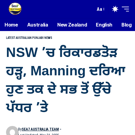
Aa
Home
Australia
New Zealand
English
Blog
LATEST AUSTRALIAN PUNJABI NEWS
NSW ’ਚ ਰਿਕਾਰਡਤੋੜ
ਹੜ੍ਹ, Manning ਦਰਿਆ
ਹੁਣ ਤਕ ਦੇ ਸਭ ਤੋਂ ਉੱਚੇ
ਪੱਧਰ ’ਤੇ
By
SEA7 AUSTRALIA TEAM