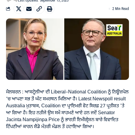
Last Updated: September 15, 2025
2 Min Read
ਮੈਲਬਰਨ : ਆਸਟ੍ਰੇਲੀਆ ਦੀ Liberal–National Coalition ਨੂੰ ਨਿਊਜ਼ਪੋਲ
‘ਚ ਆਪਣਾ ਸਭ ਤੋਂ ਘੱਟ ਸਮਰਥਨ ਮਿਲਿਆ ਹੈ। Latest Newspoll result
Australia ਮੁਤਾਬਕ, Coalition ਦਾ ਪ੍ਰਾਇਮਰੀ ਵੋਟ ਸਿਰਫ਼ 27 ਪ੍ਰਤੀਸ਼ਤ ’ਤੇ
ਆ ਗਿਆ ਹੈ। ਇਹ ਨਤੀਜੇ ਉਸ ਸਮੇਂ ਸਾਹਮਣੇ ਆਏ ਹਨ ਜਦੋਂ Senator
Jacinta Nampijinpa Price ਨੂੰ ਭਾਰਤੀ ਇਮੀਗ੍ਰੇਸ਼ਨ ਬਾਰੇ ਵਿਵਾਦਿਤ
ਟਿੱਪਣੀਆਂ ਕਾਰਨ ਸ਼ੈਡੋ ਮੰਤਰੀ ਮੰਡਲ ਤੋਂ ਹਟਾਇਆ ਗਿਆ।