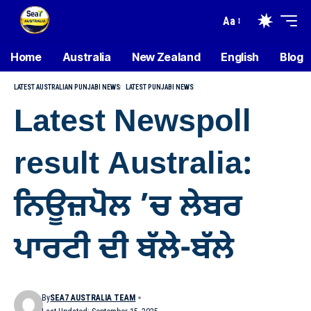
Aa
Home
Australia
New Zealand
English
Blog
LATEST AUSTRALIAN PUNJABI NEWS
LATEST PUNJABI NEWS
Latest Newspoll
result Australia:
ਨਿਊਜ਼ਪੋਲ ’ਚ ਲੇਬਰ
ਪਾਰਟੀ ਦੀ ਬੱਲੇ-ਬੱਲੇ
By
SEA7 AUSTRALIA TEAM