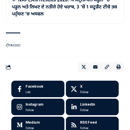
NAPLAN Results 2026: ਆਸਟ੍ਰੇਲੀਅਨ ਸਕੂਲਾਂ ’ਚ
ਪੜ੍ਹਨ ਅਤੇ ਲਿਖਣ ਦੇ ਨਤੀਜੇ ਹੋਏ ਖਰਾਬ, 3 ’ਚੋਂ 1 ਸਟੂਡੈਂਟ ਟੀਚੇ ਤਕ
ਪਹੁੰਚਣ ’ਚ ਅਸਫਲ
TAGGED:
Facebook
X
Like
Follow
Instagram
LinkedIn
Follow
Follow
Medium
RSS Feed
Follow
Follow