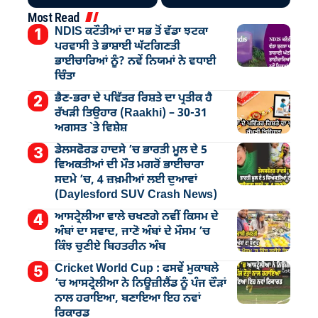
Most Read
NDIS ਕਟੌਤੀਆਂ ਦਾ ਸਭ ਤੋਂ ਵੱਡਾ ਝਟਕਾ
ਪਰਵਾਸੀ ਤੇ ਭਾਸ਼ਾਈ ਘੱਟਗਿਣਤੀ
ਭਾਈਚਾਰਿਆਂ ਨੂੰ? ਨਵੇਂ ਨਿਯਮਾਂ ਨੇ ਵਧਾਈ
ਚਿੰਤਾ
ਭੈਣ-ਭਰਾ ਦੇ ਪਵਿੱਤਰ ਰਿਸ਼ਤੇ ਦਾ ਪ੍ਰਤੀਕ ਹੈ
ਰੱਖੜੀ ਤਿਉਹਾਰ (Raakhi) – 30-31
ਅਗਸਤ `ਤੇ ਵਿਸ਼ੇਸ਼
ਡੇਲਸਫੋਰਡ ਹਾਦਸੇ ’ਚ ਭਾਰਤੀ ਮੂਲ ਦੇ 5
ਵਿਅਕਤੀਆਂ ਦੀ ਮੌਤ ਮਗਰੋਂ ਭਾਈਚਾਰਾ
ਸਦਮੇ ’ਚ, 4 ਜ਼ਖ਼ਮੀਆਂ ਲਈ ਦੁਆਵਾਂ
(Daylesford SUV Crash News)
ਆਸਟ੍ਰੇਲੀਆ ਵਾਲੇ ਚਖਣਗੇ ਨਵੀਂ ਕਿਸਮ ਦੇ
ਅੰਬਾਂ ਦਾ ਸਵਾਦ, ਜਾਣੋ ਅੰਬਾਂ ਦੇ ਮੌਸਮ ’ਚ
ਕਿੰਝ ਚੁਣੀਏ ਬਿਹਤਰੀਨ ਅੰਬ
Cricket World Cup : ਫਸਵੇਂ ਮੁਕਾਬਲੇ
’ਚ ਆਸਟ੍ਰੇਲੀਆ ਨੇ ਨਿਊਜ਼ੀਲੈਂਡ ਨੂੰ ਪੰਜ ਦੌੜਾਂ
ਨਾਲ ਹਰਾਇਆ, ਬਣਾਇਆ ਇਹ ਨਵਾਂ
ਰਿਕਾਰਡ