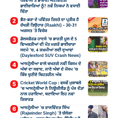
ਪਰਵਾਸੀ ਤੇ ਭਾਸ਼ਾਈ ਘੱਟਗਿਣਤੀ
ਭਾਈਚਾਰਿਆਂ ਨੂੰ? ਨਵੇਂ ਨਿਯਮਾਂ ਨੇ ਵਧਾਈ
ਚਿੰਤਾ
ਭੈਣ-ਭਰਾ ਦੇ ਪਵਿੱਤਰ ਰਿਸ਼ਤੇ ਦਾ ਪ੍ਰਤੀਕ ਹੈ
ਰੱਖੜੀ ਤਿਉਹਾਰ (Raakhi) – 30-31
ਅਗਸਤ `ਤੇ ਵਿਸ਼ੇਸ਼
ਡੇਲਸਫੋਰਡ ਹਾਦਸੇ ’ਚ ਭਾਰਤੀ ਮੂਲ ਦੇ 5
ਵਿਅਕਤੀਆਂ ਦੀ ਮੌਤ ਮਗਰੋਂ ਭਾਈਚਾਰਾ
ਸਦਮੇ ’ਚ, 4 ਜ਼ਖ਼ਮੀਆਂ ਲਈ ਦੁਆਵਾਂ
(Daylesford SUV Crash News)
ਆਸਟ੍ਰੇਲੀਆ ਵਾਲੇ ਚਖਣਗੇ ਨਵੀਂ ਕਿਸਮ ਦੇ
ਅੰਬਾਂ ਦਾ ਸਵਾਦ, ਜਾਣੋ ਅੰਬਾਂ ਦੇ ਮੌਸਮ ’ਚ
ਕਿੰਝ ਚੁਣੀਏ ਬਿਹਤਰੀਨ ਅੰਬ
Cricket World Cup : ਫਸਵੇਂ ਮੁਕਾਬਲੇ
’ਚ ਆਸਟ੍ਰੇਲੀਆ ਨੇ ਨਿਊਜ਼ੀਲੈਂਡ ਨੂੰ ਪੰਜ ਦੌੜਾਂ
ਨਾਲ ਹਰਾਇਆ, ਬਣਾਇਆ ਇਹ ਨਵਾਂ
ਰਿਕਾਰਡ
ਆਸਟ੍ਰੇਲੀਆ `ਚ ਰਾਜਵਿੰਦਰ ਸਿੰਘ
(Rajwinder Singh) `ਤੇ ਚੱਲੇਗਾ