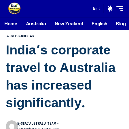
Aa
Home
Australia
New Zealand
English
Blog
LATEST PUNJABI NEWS
India’s corporate
travel to Australia
has increased
significantly.
By
SEA7 AUSTRALIA TEAM