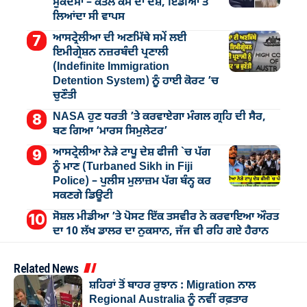
ਮੁੁਕੱਦਮਾ – ਕਤਲ ਕੇਸ ਦਾ ਦੋਸ਼, ਇੰਡੀਆ ਤੋਂ
ਲਿਆਂਦਾ ਸੀ ਵਾਪਸ
ਆਸਟ੍ਰੇਲੀਆ ਦੀ ਅਣਮਿੱਥੇ ਸਮੇਂ ਲਈ
ਇਮੀਗ੍ਰੇਸ਼ਨ ਨਜ਼ਰਬੰਦੀ ਪ੍ਰਣਾਲੀ
(Indefinite Immigration
Detention System) ਨੂੰ ਹਾਈ ਕੋਰਟ ’ਚ
ਚੁਣੌਤੀ
NASA ਹੁਣ ਧਰਤੀ ’ਤੇ ਕਰਵਾਏਗਾ ਮੰਗਲ ਗ੍ਰਹਿ ਦੀ ਸੈਰ,
ਬਣ ਗਿਆ ‘ਮਾਰਸ ਸਿਮੁਲੇਟਰ’
ਆਸਟ੍ਰੇਲੀਆ ਨੇੜੇ ਟਾਪੂ ਦੇਸ਼ ਫੀਜੀ `ਚ ਪੱਗ
ਨੂੰ ਮਾਣ (Turbaned Sikh in Fiji
Police) – ਪੁਲੀਸ ਮੁਲਾਜ਼ਮ ਪੱਗ ਬੰਨ੍ਹ ਕਰ
ਸਕਣਗੇ ਡਿਊਟੀ
ਸੋਸ਼ਲ ਮੀਡੀਆ ’ਤੇ ਪੋਸਟ ਇੱਕ ਤਸਵੀਰ ਨੇ ਕਰਵਾਇਆ ਔਰਤ
ਦਾ 10 ਲੱਖ ਡਾਲਰ ਦਾ ਨੁਕਸਾਨ, ਜੱਜ ਵੀ ਰਹਿ ਗਏ ਹੈਰਾਨ
Related News
ਸ਼ਹਿਰਾਂ ਤੋਂ ਬਾਹਰ ਰੁਝਾਨ : Migration ਨਾਲ
Regional Australia ਨੂੰ ਨਵੀਂ ਰਫ਼ਤਾਰ