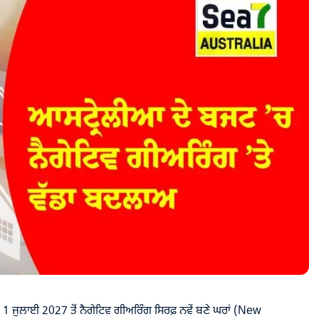
1 ਜੁਲਾਈ 2027 ਤੋਂ ਨੈਗੇਟਿਵ ਗੀਅਰਿੰਗ ਸਿਰਫ਼ ਨਵੇਂ ਬਣੇ ਘਰਾਂ (New