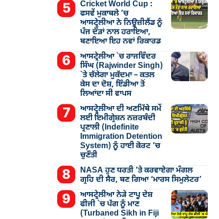
Cricket World Cup :
ਫਸਵੇਂ ਮੁਕਾਬਲੇ ’ਚ
ਆਸਟ੍ਰੇਲੀਆ ਨੇ ਨਿਊਜ਼ੀਲੈਂਡ ਨੂੰ
ਪੰਜ ਦੌੜਾਂ ਨਾਲ ਹਰਾਇਆ,
ਬਣਾਇਆ ਇਹ ਨਵਾਂ ਰਿਕਾਰਡ
ਆਸਟ੍ਰੇਲੀਆ `ਚ ਰਾਜਵਿੰਦਰ
ਸਿੰਘ (Rajwinder Singh)
`ਤੇ ਚੱਲੇਗਾ ਮੁੁਕੱਦਮਾ – ਕਤਲ
ਕੇਸ ਦਾ ਦੋਸ਼, ਇੰਡੀਆ ਤੋਂ
ਲਿਆਂਦਾ ਸੀ ਵਾਪਸ
ਆਸਟ੍ਰੇਲੀਆ ਦੀ ਅਣਮਿੱਥੇ ਸਮੇਂ
ਲਈ ਇਮੀਗ੍ਰੇਸ਼ਨ ਨਜ਼ਰਬੰਦੀ
ਪ੍ਰਣਾਲੀ (Indefinite
Immigration Detention
System) ਨੂੰ ਹਾਈ ਕੋਰਟ ’ਚ
ਚੁਣੌਤੀ
NASA ਹੁਣ ਧਰਤੀ ’ਤੇ ਕਰਵਾਏਗਾ ਮੰਗਲ
ਗ੍ਰਹਿ ਦੀ ਸੈਰ, ਬਣ ਗਿਆ ‘ਮਾਰਸ ਸਿਮੁਲੇਟਰ’
ਆਸਟ੍ਰੇਲੀਆ ਨੇੜੇ ਟਾਪੂ ਦੇਸ਼
ਫੀਜੀ `ਚ ਪੱਗ ਨੂੰ ਮਾਣ
(Turbaned Sikh in Fiji