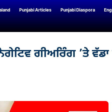
aland
Punjabi Articles
Punjabi Diaspora
Eng
ਨੈਗੇਟਿਵ ਗੀਅਰਿੰਗ ’ਤੇ ਵੱਡ