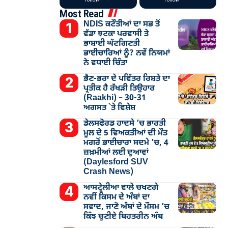
Most Read
NDIS ਕਟੌਤੀਆਂ ਦਾ ਸਭ ਤੋਂ
ਵੱਡਾ ਝਟਕਾ ਪਰਵਾਸੀ ਤੇ
ਭਾਸ਼ਾਈ ਘੱਟਗਿਣਤੀ
ਭਾਈਚਾਰਿਆਂ ਨੂੰ? ਨਵੇਂ ਨਿਯਮਾਂ
ਨੇ ਵਧਾਈ ਚਿੰਤਾ
ਭੈਣ-ਭਰਾ ਦੇ ਪਵਿੱਤਰ ਰਿਸ਼ਤੇ ਦਾ
ਪ੍ਰਤੀਕ ਹੈ ਰੱਖੜੀ ਤਿਉਹਾਰ
(Raakhi) – 30-31
ਅਗਸਤ `ਤੇ ਵਿਸ਼ੇਸ਼
ਡੇਲਸਫੋਰਡ ਹਾਦਸੇ ’ਚ ਭਾਰਤੀ
ਮੂਲ ਦੇ 5 ਵਿਅਕਤੀਆਂ ਦੀ ਮੌਤ
ਮਗਰੋਂ ਭਾਈਚਾਰਾ ਸਦਮੇ ’ਚ, 4
ਜ਼ਖ਼ਮੀਆਂ ਲਈ ਦੁਆਵਾਂ
(Daylesford SUV
Crash News)
ਆਸਟ੍ਰੇਲੀਆ ਵਾਲੇ ਚਖਣਗੇ
ਨਵੀਂ ਕਿਸਮ ਦੇ ਅੰਬਾਂ ਦਾ
ਸਵਾਦ, ਜਾਣੋ ਅੰਬਾਂ ਦੇ ਮੌਸਮ ’ਚ
ਕਿੰਝ ਚੁਣੀਏ ਬਿਹਤਰੀਨ ਅੰਬ