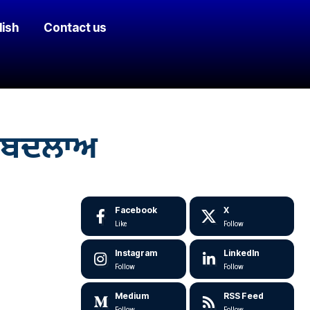
lish
Contact us
ਾ ਬਦਲਾਅ
Facebook
X
Like
Follow
Instagram
LinkedIn
Follow
Follow
Medium
RSS Feed
Follow
Follow