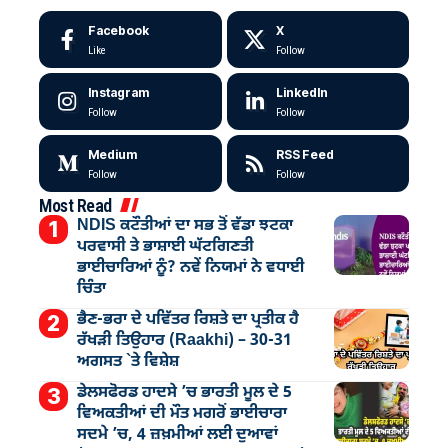
Facebook
X
Like
Follow
Instagram
LinkedIn
Follow
Follow
Medium
RSS Feed
Follow
Follow
Most Read
NDIS ਕਟੌਤੀਆਂ ਦਾ ਸਭ ਤੋਂ ਵੱਡਾ ਝਟਕਾ
ਪਰਵਾਸੀ ਤੇ ਭਾਸ਼ਾਈ ਘੱਟਗਿਣਤੀ
ਭਾਈਚਾਰਿਆਂ ਨੂੰ? ਨਵੇਂ ਨਿਯਮਾਂ ਨੇ ਵਧਾਈ
ਚਿੰਤਾ
ਭੈਣ-ਭਰਾ ਦੇ ਪਵਿੱਤਰ ਰਿਸ਼ਤੇ ਦਾ ਪ੍ਰਤੀਕ ਹੈ
ਰੱਖੜੀ ਤਿਉਹਾਰ (Raakhi) – 30-31
ਅਗਸਤ `ਤੇ ਵਿਸ਼ੇਸ਼
ਡੇਲਸਫੋਰਡ ਹਾਦਸੇ ’ਚ ਭਾਰਤੀ ਮੂਲ ਦੇ 5
ਵਿਅਕਤੀਆਂ ਦੀ ਮੌਤ ਮਗਰੋਂ ਭਾਈਚਾਰਾ
ਸਦਮੇ ’ਚ, 4 ਜ਼ਖ਼ਮੀਆਂ ਲਈ ਦੁਆਵਾਂ