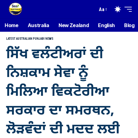
Aa
Home
Australia
New Zealand
English
Blog
LATEST AUSTRALIAN PUNJABI NEWS
ਸਿੱਖ ਵਲੰਟੀਅਰਾਂ ਦੀ
ਨਿਸ਼ਕਾਮ ਸੇਵਾ ਨੂੰ
ਮਿਲਿਆ ਵਿਕਟੋਰੀਆ
ਸਰਕਾਰ ਦਾ ਸਮਰਥਨ,
ਲੋੜਵੰਦਾਂ ਦੀ ਮਦਦ ਲਈ