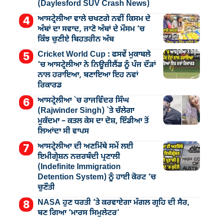
(Daylesford SUV Crash News)
ਆਸਟ੍ਰੇਲੀਆ ਵਾਲੇ ਚਖਣਗੇ ਨਵੀਂ ਕਿਸਮ ਦੇ
ਅੰਬਾਂ ਦਾ ਸਵਾਦ, ਜਾਣੋ ਅੰਬਾਂ ਦੇ ਮੌਸਮ ’ਚ
ਕਿੰਝ ਚੁਣੀਏ ਬਿਹਤਰੀਨ ਅੰਬ
Cricket World Cup : ਫਸਵੇਂ ਮੁਕਾਬਲੇ
’ਚ ਆਸਟ੍ਰੇਲੀਆ ਨੇ ਨਿਊਜ਼ੀਲੈਂਡ ਨੂੰ ਪੰਜ ਦੌੜਾਂ
ਨਾਲ ਹਰਾਇਆ, ਬਣਾਇਆ ਇਹ ਨਵਾਂ
ਰਿਕਾਰਡ
ਆਸਟ੍ਰੇਲੀਆ `ਚ ਰਾਜਵਿੰਦਰ ਸਿੰਘ
(Rajwinder Singh) `ਤੇ ਚੱਲੇਗਾ
ਮੁੁਕੱਦਮਾ – ਕਤਲ ਕੇਸ ਦਾ ਦੋਸ਼, ਇੰਡੀਆ ਤੋਂ
ਲਿਆਂਦਾ ਸੀ ਵਾਪਸ
ਆਸਟ੍ਰੇਲੀਆ ਦੀ ਅਣਮਿੱਥੇ ਸਮੇਂ ਲਈ
ਇਮੀਗ੍ਰੇਸ਼ਨ ਨਜ਼ਰਬੰਦੀ ਪ੍ਰਣਾਲੀ
(Indefinite Immigration
Detention System) ਨੂੰ ਹਾਈ ਕੋਰਟ ’ਚ
ਚੁਣੌਤੀ
NASA ਹੁਣ ਧਰਤੀ ’ਤੇ ਕਰਵਾਏਗਾ ਮੰਗਲ ਗ੍ਰਹਿ ਦੀ ਸੈਰ,
ਬਣ ਗਿਆ ‘ਮਾਰਸ ਸਿਮੁਲੇਟਰ’