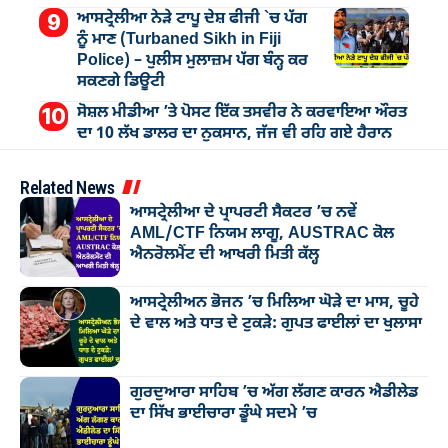
ਆਸਟ੍ਰੇਲੀਆ ਨੇੜੇ ਟਾਪੂ ਦੇਸ਼ ਫੀਜੀ `ਚ ਪੱਗ
ਨੂੰ ਮਾਣ (Turbaned Sikh in Fiji
Police) – ਪੁਲੀਸ ਮੁਲਾਜ਼ਮ ਪੱਗ ਬੰਨ੍ਹ ਕਰ
ਸਕਣਗੇ ਡਿਊਟੀ
ਸੋਸ਼ਲ ਮੀਡੀਆ ’ਤੇ ਪੋਸਟ ਇੱਕ ਤਸਵੀਰ ਨੇ ਕਰਵਾਇਆ ਔਰਤ
ਦਾ 10 ਲੱਖ ਡਾਲਰ ਦਾ ਨੁਕਸਾਨ, ਜੱਜ ਵੀ ਰਹਿ ਗਏ ਹੈਰਾਨ
Related News
ਆਸਟ੍ਰੇਲੀਆ ਦੇ ਪ੍ਰਾਪਰਟੀ ਸੈਕਟਰ ’ਚ ਨਵੇਂ
AML/CTF ਨਿਯਮ ਲਾਗੂ, AUSTRAC ਕੋਲ
ਐਨਰੋਲਮੈਂਟ ਦੀ ਆਖਰੀ ਮਿਤੀ ਕੱਲ੍ਹ
ਆਸਟ੍ਰੇਲੀਅਨ ਭੋਜਨ ’ਚ ਮਿਲਿਆ ਘੋੜੇ ਦਾ ਮਾਸ, ਚੂਹੇ
ਦੇ ਵਾਲ ਅਤੇ ਧਾਤ ਦੇ ਟੁਕੜੇ: ਗੁਪਤ ਫਾਈਲਾਂ ਦਾ ਖੁਲਾਸਾ
ਗੁਰਦੁਆਰਾ ਸਾਹਿਬ ’ਚ ਅੱਗ ਲੱਗਣ ਕਾਰਨ ਐਡੀਲੇਡ
ਦਾ ਸਿੱਖ ਭਾਈਚਾਰਾ ਡੂੰਘੇ ਸਦਮੇ ’ਚ