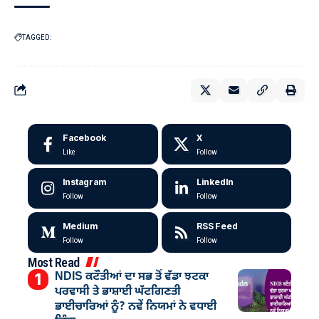
TAGGED:
Facebook
X
Like
Follow
Instagram
LinkedIn
Follow
Follow
Medium
RSS Feed
Follow
Follow
Most Read
NDIS ਕਟੌਤੀਆਂ ਦਾ ਸਭ ਤੋਂ ਵੱਡਾ ਝਟਕਾ
ਪਰਵਾਸੀ ਤੇ ਭਾਸ਼ਾਈ ਘੱਟਗਿਣਤੀ
ਭਾਈਚਾਰਿਆਂ ਨੂੰ? ਨਵੇਂ ਨਿਯਮਾਂ ਨੇ ਵਧਾਈ