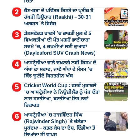
ਚਿੰਤਾ
ਭੈਣ-ਭਰਾ ਦੇ ਪਵਿੱਤਰ ਰਿਸ਼ਤੇ ਦਾ ਪ੍ਰਤੀਕ ਹੈ
ਰੱਖੜੀ ਤਿਉਹਾਰ (Raakhi) – 30-31
ਅਗਸਤ `ਤੇ ਵਿਸ਼ੇਸ਼
ਡੇਲਸਫੋਰਡ ਹਾਦਸੇ ’ਚ ਭਾਰਤੀ ਮੂਲ ਦੇ 5
ਵਿਅਕਤੀਆਂ ਦੀ ਮੌਤ ਮਗਰੋਂ ਭਾਈਚਾਰਾ
ਸਦਮੇ ’ਚ, 4 ਜ਼ਖ਼ਮੀਆਂ ਲਈ ਦੁਆਵਾਂ
(Daylesford SUV Crash News)
ਆਸਟ੍ਰੇਲੀਆ ਵਾਲੇ ਚਖਣਗੇ ਨਵੀਂ ਕਿਸਮ ਦੇ
ਅੰਬਾਂ ਦਾ ਸਵਾਦ, ਜਾਣੋ ਅੰਬਾਂ ਦੇ ਮੌਸਮ ’ਚ
ਕਿੰਝ ਚੁਣੀਏ ਬਿਹਤਰੀਨ ਅੰਬ
Cricket World Cup : ਫਸਵੇਂ ਮੁਕਾਬਲੇ
’ਚ ਆਸਟ੍ਰੇਲੀਆ ਨੇ ਨਿਊਜ਼ੀਲੈਂਡ ਨੂੰ ਪੰਜ ਦੌੜਾਂ
ਨਾਲ ਹਰਾਇਆ, ਬਣਾਇਆ ਇਹ ਨਵਾਂ
ਰਿਕਾਰਡ
ਆਸਟ੍ਰੇਲੀਆ `ਚ ਰਾਜਵਿੰਦਰ ਸਿੰਘ
(Rajwinder Singh) `ਤੇ ਚੱਲੇਗਾ
ਮੁੁਕੱਦਮਾ – ਕਤਲ ਕੇਸ ਦਾ ਦੋਸ਼, ਇੰਡੀਆ ਤੋਂ
ਲਿਆਂਦਾ ਸੀ ਵਾਪਸ