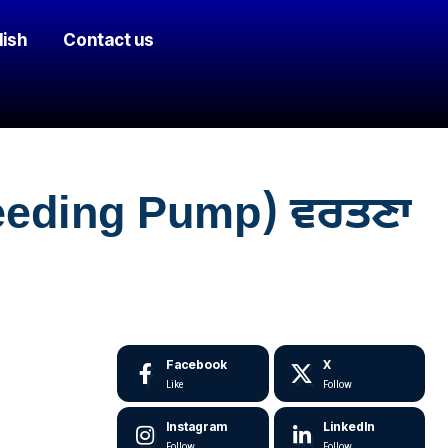
lish
Contact us
 Feeding Pump) ਵਰਤਣਾ
Facebook
X
Like
Follow
Instagram
LinkedIn
Follow
Follow