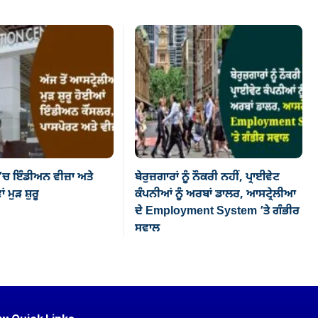
’ਚ ਇੰਡੀਅਨ ਵੀਜ਼ਾ ਅਤੇ
ਬੇਰੁਜ਼ਗਾਰਾਂ ਨੂੰ ਨੌਕਰੀ ਨਹੀਂ, ਪ੍ਰਾਈਵੇਟ
ਂ ਮੁੜ ਸ਼ੁਰੂ
ਕੰਪਨੀਆਂ ਨੂੰ ਅਰਬਾਂ ਡਾਲਰ, ਆਸਟ੍ਰੇਲੀਆ
ਦੇ Employment System ’ਤੇ ਗੰਭੀਰ
ਸਵਾਲ