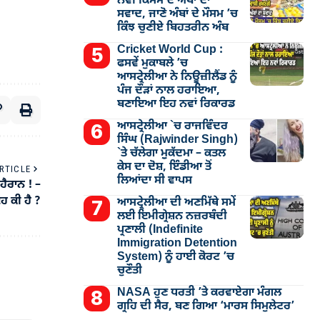
ਨਵੀਂ ਕਿਸਮ ਦੇ ਅੰਬਾਂ ਦਾ
ਸਵਾਦ, ਜਾਣੋ ਅੰਬਾਂ ਦੇ ਮੌਸਮ ’ਚ
ਕਿੰਝ ਚੁਣੀਏ ਬਿਹਤਰੀਨ ਅੰਬ
Cricket World Cup :
ਫਸਵੇਂ ਮੁਕਾਬਲੇ ’ਚ
ਆਸਟ੍ਰੇਲੀਆ ਨੇ ਨਿਊਜ਼ੀਲੈਂਡ ਨੂੰ
ਪੰਜ ਦੌੜਾਂ ਨਾਲ ਹਰਾਇਆ,
ਬਣਾਇਆ ਇਹ ਨਵਾਂ ਰਿਕਾਰਡ
ਆਸਟ੍ਰੇਲੀਆ `ਚ ਰਾਜਵਿੰਦਰ
ਸਿੰਘ (Rajwinder Singh)
`ਤੇ ਚੱਲੇਗਾ ਮੁੁਕੱਦਮਾ – ਕਤਲ
ਕੇਸ ਦਾ ਦੋਸ਼, ਇੰਡੀਆ ਤੋਂ
RTICLE
ਲਿਆਂਦਾ ਸੀ ਵਾਪਸ
ਹੈਰਾਨ ! –
ਹ ਕੀ ਹੈ ?
ਆਸਟ੍ਰੇਲੀਆ ਦੀ ਅਣਮਿੱਥੇ ਸਮੇਂ
ਲਈ ਇਮੀਗ੍ਰੇਸ਼ਨ ਨਜ਼ਰਬੰਦੀ
ਪ੍ਰਣਾਲੀ (Indefinite
Immigration Detention
System) ਨੂੰ ਹਾਈ ਕੋਰਟ ’ਚ
ਚੁਣੌਤੀ
NASA ਹੁਣ ਧਰਤੀ ’ਤੇ ਕਰਵਾਏਗਾ ਮੰਗਲ
ਗ੍ਰਹਿ ਦੀ ਸੈਰ, ਬਣ ਗਿਆ ‘ਮਾਰਸ ਸਿਮੁਲੇਟਰ’