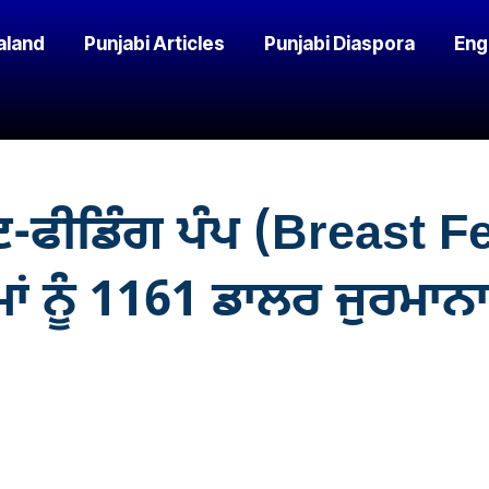
aland
Punjabi Articles
Punjabi Diaspora
Eng
ਸਟ-ਫੀਡਿੰਗ ਪੰਪ (Breast
 ਮਾਂ ਨੂੰ 1161 ਡਾਲਰ ਜੁਰਮਾਨਾ