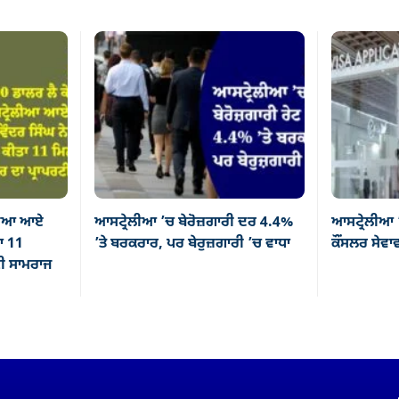
ੇਲੀਆ ਆਏ
ਆਸਟ੍ਰੇਲੀਆ ’ਚ ਬੇਰੋਜ਼ਗਾਰੀ ਦਰ 4.4%
ਆਸਟ੍ਰੇਲੀਆ 
ਤਾ 11
’ਤੇ ਬਰਕਰਾਰ, ਪਰ ਬੇਰੁਜ਼ਗਾਰੀ ’ਚ ਵਾਧਾ
ਕੌਂਸਲਰ ਸੇਵਾਵਾ
ਟੀ ਸਾਮਰਾਜ