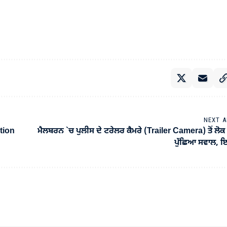
NEXT A
ation
ਮੈਲਬਰਨ `ਚ ਪੁਲੀਸ ਦੇ ਟਰੇਲਰ ਕੈਮਰੇ (Trailer Camera) ਤੋਂ ਲੋਕ 
ਪੁੱਛਿਆ ਸਵਾਲ, ਇ