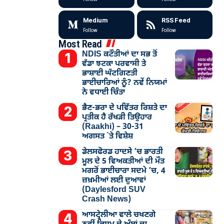
Medium
RSS Feed
Follow
Follow
Most Read
NDIS ਕਟੌਤੀਆਂ ਦਾ ਸਭ ਤੋਂ
ਵੱਡਾ ਝਟਕਾ ਪਰਵਾਸੀ ਤੇ
ਭਾਸ਼ਾਈ ਘੱਟਗਿਣਤੀ
ਭਾਈਚਾਰਿਆਂ ਨੂੰ? ਨਵੇਂ ਨਿਯਮਾਂ
ਨੇ ਵਧਾਈ ਚਿੰਤਾ
ਭੈਣ-ਭਰਾ ਦੇ ਪਵਿੱਤਰ ਰਿਸ਼ਤੇ ਦਾ
ਪ੍ਰਤੀਕ ਹੈ ਰੱਖੜੀ ਤਿਉਹਾਰ
(Raakhi) – 30-31
ਅਗਸਤ `ਤੇ ਵਿਸ਼ੇਸ਼
ਡੇਲਸਫੋਰਡ ਹਾਦਸੇ ’ਚ ਭਾਰਤੀ
ਮੂਲ ਦੇ 5 ਵਿਅਕਤੀਆਂ ਦੀ ਮੌਤ
ਮਗਰੋਂ ਭਾਈਚਾਰਾ ਸਦਮੇ ’ਚ, 4
ਜ਼ਖ਼ਮੀਆਂ ਲਈ ਦੁਆਵਾਂ
(Daylesford SUV
Crash News)
ਆਸਟ੍ਰੇਲੀਆ ਵਾਲੇ ਚਖਣਗੇ