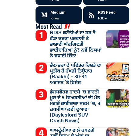
Medium
RSS Feed
Follow
Follow
Most Read
NDIS ਕਟੌਤੀਆਂ ਦਾ ਸਭ ਤੋਂ
ਵੱਡਾ ਝਟਕਾ ਪਰਵਾਸੀ ਤੇ
ਭਾਸ਼ਾਈ ਘੱਟਗਿਣਤੀ
ਭਾਈਚਾਰਿਆਂ ਨੂੰ? ਨਵੇਂ ਨਿਯਮਾਂ
ਨੇ ਵਧਾਈ ਚਿੰਤਾ
ਭੈਣ-ਭਰਾ ਦੇ ਪਵਿੱਤਰ ਰਿਸ਼ਤੇ ਦਾ
ਪ੍ਰਤੀਕ ਹੈ ਰੱਖੜੀ ਤਿਉਹਾਰ
(Raakhi) – 30-31
ਅਗਸਤ `ਤੇ ਵਿਸ਼ੇਸ਼
ਡੇਲਸਫੋਰਡ ਹਾਦਸੇ ’ਚ ਭਾਰਤੀ
ਮੂਲ ਦੇ 5 ਵਿਅਕਤੀਆਂ ਦੀ ਮੌਤ
ਮਗਰੋਂ ਭਾਈਚਾਰਾ ਸਦਮੇ ’ਚ, 4
ਜ਼ਖ਼ਮੀਆਂ ਲਈ ਦੁਆਵਾਂ
(Daylesford SUV
Crash News)
ਆਸਟ੍ਰੇਲੀਆ ਵਾਲੇ ਚਖਣਗੇ