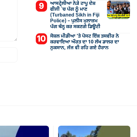
ਆਸਟ੍ਰੇਲੀਆ ਨੇੜੇ ਟਾਪੂ ਦੇਸ਼
ਫੀਜੀ `ਚ ਪੱਗ ਨੂੰ ਮਾਣ
(Turbaned Sikh in Fiji
Police) – ਪੁਲੀਸ ਮੁਲਾਜ਼ਮ
ਪੱਗ ਬੰਨ੍ਹ ਕਰ ਸਕਣਗੇ ਡਿਊਟੀ
ਸੋਸ਼ਲ ਮੀਡੀਆ ’ਤੇ ਪੋਸਟ ਇੱਕ ਤਸਵੀਰ ਨੇ
ਕਰਵਾਇਆ ਔਰਤ ਦਾ 10 ਲੱਖ ਡਾਲਰ ਦਾ
ਨੁਕਸਾਨ, ਜੱਜ ਵੀ ਰਹਿ ਗਏ ਹੈਰਾਨ