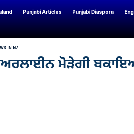
aland
Punjabi Articles
Punjabi Diaspora
Eng
EWS IN NZ
ਟਸ ਏਅਰਲਾਈਨ ਮੋੜੇਗੀ ਬਕਾ