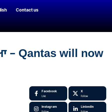
lish
Contact us
ਇਆ – Qantas will now
Facebook
X
Like
Follow
Instagram
LinkedIn
Follow
Follow