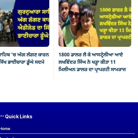
ਾਹਿਬ ’ਚ ਅੱਗ ਲੱਗਣ ਕਾਰਨ
1800 ਡਾਲਰ ਲੈ ਕੇ ਆਸਟ੍ਰੇਲੀਆ ਆਏ
ਿੱਖ ਭਾਈਚਾਰਾ ਡੂੰਘੇ ਸਦਮੇ
ਲਖਵਿੰਦਰ ਸਿੰਘ ਨੇ ਖੜ੍ਹਾ ਕੀਤਾ 11
ਮਿਲੀਅਨ ਡਾਲਰ ਦਾ ਪ੍ਰਾਪਰਟੀ ਸਾਮਰਾਜ
Quick Links
Home