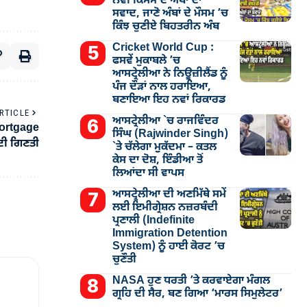
ਨਵੀਂ ਕਿਸਮ ਦੇ ਅੰਬਾਂ ਦਾ
ਸਵਾਦ, ਜਾਣੋ ਅੰਬਾਂ ਦੇ ਮੌਸਮ ’ਚ
ਕਿੰਝ ਚੁਣੀਏ ਬਿਹਤਰੀਨ ਅੰਬ
Cricket World Cup :
ਫਸਵੇਂ ਮੁਕਾਬਲੇ ’ਚ
ਆਸਟ੍ਰੇਲੀਆ ਨੇ ਨਿਊਜ਼ੀਲੈਂਡ ਨੂੰ
ਪੰਜ ਦੌੜਾਂ ਨਾਲ ਹਰਾਇਆ,
ਬਣਾਇਆ ਇਹ ਨਵਾਂ ਰਿਕਾਰਡ
RTICLE
ਆਸਟ੍ਰੇਲੀਆ `ਚ ਰਾਜਵਿੰਦਰ
Mortgage
ਸਿੰਘ (Rajwinder Singh)
 ਦੀ ਗਿਣਤੀ
`ਤੇ ਚੱਲੇਗਾ ਮੁੁਕੱਦਮਾ – ਕਤਲ
ਕੇਸ ਦਾ ਦੋਸ਼, ਇੰਡੀਆ ਤੋਂ
ਲਿਆਂਦਾ ਸੀ ਵਾਪਸ
ਆਸਟ੍ਰੇਲੀਆ ਦੀ ਅਣਮਿੱਥੇ ਸਮੇਂ
ਲਈ ਇਮੀਗ੍ਰੇਸ਼ਨ ਨਜ਼ਰਬੰਦੀ
ਪ੍ਰਣਾਲੀ (Indefinite
Immigration Detention
System) ਨੂੰ ਹਾਈ ਕੋਰਟ ’ਚ
ਚੁਣੌਤੀ
NASA ਹੁਣ ਧਰਤੀ ’ਤੇ ਕਰਵਾਏਗਾ ਮੰਗਲ
ਗ੍ਰਹਿ ਦੀ ਸੈਰ, ਬਣ ਗਿਆ ‘ਮਾਰਸ ਸਿਮੁਲੇਟਰ’