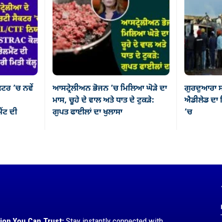
ਕਟਰ ’ਚ ਨਵੇਂ
ਆਸਟ੍ਰੇਲੀਅਨ ਭੋਜਨ ’ਚ ਮਿਲਿਆ ਘੋੜੇ ਦਾ
ਗੁਰਦੁਆਰਾ ਸ
ਮਾਸ, ਚੂਹੇ ਦੇ ਵਾਲ ਅਤੇ ਧਾਤ ਦੇ ਟੁਕੜੇ:
ਐਡੀਲੇਡ ਦਾ ਸ
ਂਟ ਦੀ
ਗੁਪਤ ਫਾਈਲਾਂ ਦਾ ਖੁਲਾਸਾ
’ਚ
ion You Can Trust:
Stay instantly connected with