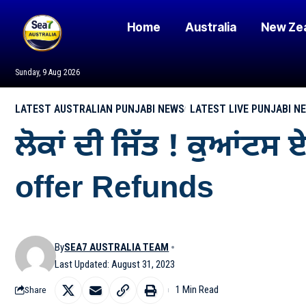
Home
Australia
New Ze
Sunday, 9 Aug 2026
LATEST AUSTRALIAN PUNJABI NEWS
LATEST LIVE PUNJABI N
ਲੋਕਾਂ ਦੀ ਜਿੱਤ ! ਕੁਆਂ
offer Refunds
By
SEA7 AUSTRALIA TEAM
Last Updated: August 31, 2023
1 Min Read
Share