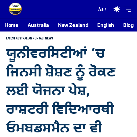
Aa
Home
Australia
New Zealand
English
Blog
LATEST AUSTRALIAN PUNJABI NEWS
ਯੂਨੀਵਰਸਿਟੀਆਂ ’ਚ
ਜਿਨਸੀ ਸ਼ੋਸ਼ਣ ਨੂੰ ਰੋਕਣ
ਲਈ ਯੋਜਨਾ ਪੇਸ਼,
ਰਾਸ਼ਟਰੀ ਵਿਦਿਆਰਥੀ
ਓਮਬਡਸਮੈਨ ਦਾ ਵੀ