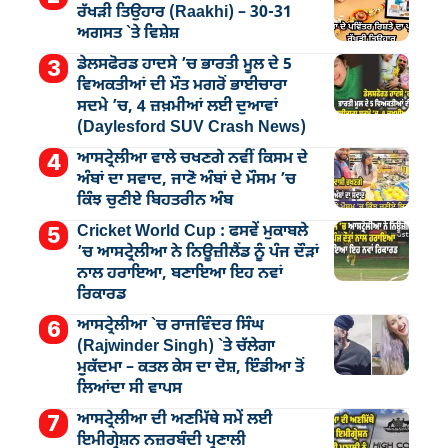
ਰੱਖੜੀ ਤਿਉਹਾਰ (Raakhi) – 30-31
ਅਗਸਤ `ਤੇ ਵਿਸ਼ੇਸ਼
ਡੇਲਸਫੋਰਡ ਹਾਦਸੇ ’ਚ ਭਾਰਤੀ ਮੂਲ ਦੇ 5
ਵਿਅਕਤੀਆਂ ਦੀ ਮੌਤ ਮਗਰੋਂ ਭਾਈਚਾਰਾ
ਸਦਮੇ ’ਚ, 4 ਜ਼ਖ਼ਮੀਆਂ ਲਈ ਦੁਆਵਾਂ
(Daylesford SUV Crash News)
ਆਸਟ੍ਰੇਲੀਆ ਵਾਲੇ ਚਖਣਗੇ ਨਵੀਂ ਕਿਸਮ ਦੇ
ਅੰਬਾਂ ਦਾ ਸਵਾਦ, ਜਾਣੋ ਅੰਬਾਂ ਦੇ ਮੌਸਮ ’ਚ
ਕਿੰਝ ਚੁਣੀਏ ਬਿਹਤਰੀਨ ਅੰਬ
Cricket World Cup : ਫਸਵੇਂ ਮੁਕਾਬਲੇ
’ਚ ਆਸਟ੍ਰੇਲੀਆ ਨੇ ਨਿਊਜ਼ੀਲੈਂਡ ਨੂੰ ਪੰਜ ਦੌੜਾਂ
ਨਾਲ ਹਰਾਇਆ, ਬਣਾਇਆ ਇਹ ਨਵਾਂ
ਰਿਕਾਰਡ
ਆਸਟ੍ਰੇਲੀਆ `ਚ ਰਾਜਵਿੰਦਰ ਸਿੰਘ
(Rajwinder Singh) `ਤੇ ਚੱਲੇਗਾ
ਮੁੁਕੱਦਮਾ – ਕਤਲ ਕੇਸ ਦਾ ਦੋਸ਼, ਇੰਡੀਆ ਤੋਂ
ਲਿਆਂਦਾ ਸੀ ਵਾਪਸ
ਆਸਟ੍ਰੇਲੀਆ ਦੀ ਅਣਮਿੱਥੇ ਸਮੇਂ ਲਈ
ਇਮੀਗ੍ਰੇਸ਼ਨ ਨਜ਼ਰਬੰਦੀ ਪ੍ਰਣਾਲੀ