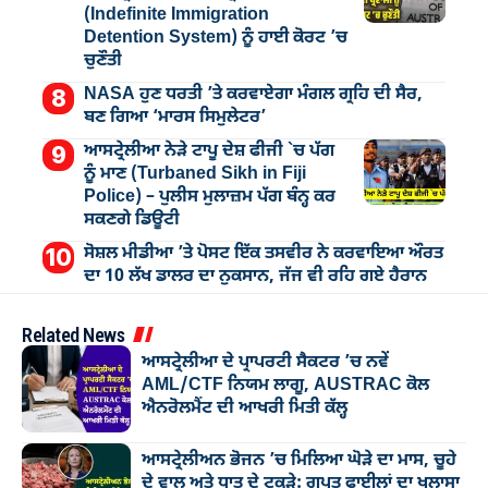
(Indefinite Immigration
Detention System) ਨੂੰ ਹਾਈ ਕੋਰਟ ’ਚ
ਚੁਣੌਤੀ
NASA ਹੁਣ ਧਰਤੀ ’ਤੇ ਕਰਵਾਏਗਾ ਮੰਗਲ ਗ੍ਰਹਿ ਦੀ ਸੈਰ,
ਬਣ ਗਿਆ ‘ਮਾਰਸ ਸਿਮੁਲੇਟਰ’
ਆਸਟ੍ਰੇਲੀਆ ਨੇੜੇ ਟਾਪੂ ਦੇਸ਼ ਫੀਜੀ `ਚ ਪੱਗ
ਨੂੰ ਮਾਣ (Turbaned Sikh in Fiji
Police) – ਪੁਲੀਸ ਮੁਲਾਜ਼ਮ ਪੱਗ ਬੰਨ੍ਹ ਕਰ
ਸਕਣਗੇ ਡਿਊਟੀ
ਸੋਸ਼ਲ ਮੀਡੀਆ ’ਤੇ ਪੋਸਟ ਇੱਕ ਤਸਵੀਰ ਨੇ ਕਰਵਾਇਆ ਔਰਤ
ਦਾ 10 ਲੱਖ ਡਾਲਰ ਦਾ ਨੁਕਸਾਨ, ਜੱਜ ਵੀ ਰਹਿ ਗਏ ਹੈਰਾਨ
Related News
ਆਸਟ੍ਰੇਲੀਆ ਦੇ ਪ੍ਰਾਪਰਟੀ ਸੈਕਟਰ ’ਚ ਨਵੇਂ
AML/CTF ਨਿਯਮ ਲਾਗੂ, AUSTRAC ਕੋਲ
ਐਨਰੋਲਮੈਂਟ ਦੀ ਆਖਰੀ ਮਿਤੀ ਕੱਲ੍ਹ
ਆਸਟ੍ਰੇਲੀਅਨ ਭੋਜਨ ’ਚ ਮਿਲਿਆ ਘੋੜੇ ਦਾ ਮਾਸ, ਚੂਹੇ
ਦੇ ਵਾਲ ਅਤੇ ਧਾਤ ਦੇ ਟੁਕੜੇ: ਗੁਪਤ ਫਾਈਲਾਂ ਦਾ ਖੁਲਾਸਾ