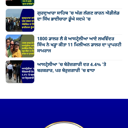
ਗੁਰਦੁਆਰਾ ਸਾਹਿਬ ’ਚ ਅੱਗ ਲੱਗਣ ਕਾਰਨ ਐਡੀਲੇਡ
ਦਾ ਸਿੱਖ ਭਾਈਚਾਰਾ ਡੂੰਘੇ ਸਦਮੇ ’ਚ
1800 ਡਾਲਰ ਲੈ ਕੇ ਆਸਟ੍ਰੇਲੀਆ ਆਏ ਲਖਵਿੰਦਰ
ਸਿੰਘ ਨੇ ਖੜ੍ਹਾ ਕੀਤਾ 11 ਮਿਲੀਅਨ ਡਾਲਰ ਦਾ ਪ੍ਰਾਪਰਟੀ
ਸਾਮਰਾਜ
ਆਸਟ੍ਰੇਲੀਆ ’ਚ ਬੇਰੋਜ਼ਗਾਰੀ ਦਰ 4.4% ’ਤੇ
ਬਰਕਰਾਰ, ਪਰ ਬੇਰੁਜ਼ਗਾਰੀ ’ਚ ਵਾਧਾ