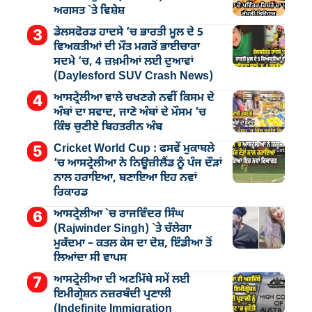
ਅਗਸਤ `ਤੇ ਵਿਸ਼ੇਸ਼
ਡੇਲਸਫੋਰਡ ਹਾਦਸੇ ’ਚ ਭਾਰਤੀ ਮੂਲ ਦੇ 5
ਵਿਅਕਤੀਆਂ ਦੀ ਮੌਤ ਮਗਰੋਂ ਭਾਈਚਾਰਾ
ਸਦਮੇ ’ਚ, 4 ਜ਼ਖ਼ਮੀਆਂ ਲਈ ਦੁਆਵਾਂ
(Daylesford SUV Crash News)
ਆਸਟ੍ਰੇਲੀਆ ਵਾਲੇ ਚਖਣਗੇ ਨਵੀਂ ਕਿਸਮ ਦੇ
ਅੰਬਾਂ ਦਾ ਸਵਾਦ, ਜਾਣੋ ਅੰਬਾਂ ਦੇ ਮੌਸਮ ’ਚ
ਕਿੰਝ ਚੁਣੀਏ ਬਿਹਤਰੀਨ ਅੰਬ
Cricket World Cup : ਫਸਵੇਂ ਮੁਕਾਬਲੇ
’ਚ ਆਸਟ੍ਰੇਲੀਆ ਨੇ ਨਿਊਜ਼ੀਲੈਂਡ ਨੂੰ ਪੰਜ ਦੌੜਾਂ
ਨਾਲ ਹਰਾਇਆ, ਬਣਾਇਆ ਇਹ ਨਵਾਂ
ਰਿਕਾਰਡ
ਆਸਟ੍ਰੇਲੀਆ `ਚ ਰਾਜਵਿੰਦਰ ਸਿੰਘ
(Rajwinder Singh) `ਤੇ ਚੱਲੇਗਾ
ਮੁੁਕੱਦਮਾ – ਕਤਲ ਕੇਸ ਦਾ ਦੋਸ਼, ਇੰਡੀਆ ਤੋਂ
ਲਿਆਂਦਾ ਸੀ ਵਾਪਸ
ਆਸਟ੍ਰੇਲੀਆ ਦੀ ਅਣਮਿੱਥੇ ਸਮੇਂ ਲਈ
ਇਮੀਗ੍ਰੇਸ਼ਨ ਨਜ਼ਰਬੰਦੀ ਪ੍ਰਣਾਲੀ
(Indefinite Immigration