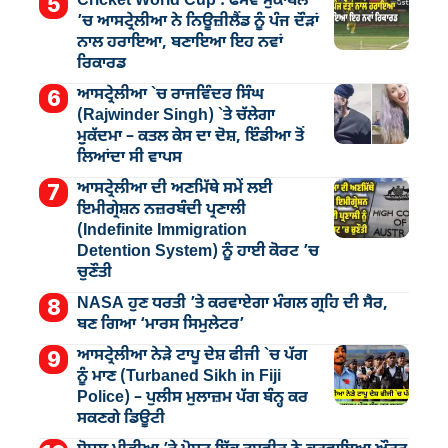
Cricket World Cup : ਫਸਵੇਂ ਮੁਕਾਬਲੇ
’ਚ ਆਸਟ੍ਰੇਲੀਆ ਨੇ ਨਿਊਜ਼ੀਲੈਂਡ ਨੂੰ ਪੰਜ ਦੌੜਾਂ
ਨਾਲ ਹਰਾਇਆ, ਬਣਾਇਆ ਇਹ ਨਵਾਂ
ਰਿਕਾਰਡ
ਆਸਟ੍ਰੇਲੀਆ `ਚ ਰਾਜਵਿੰਦਰ ਸਿੰਘ
(Rajwinder Singh) `ਤੇ ਚੱਲੇਗਾ
ਮੁੁਕੱਦਮਾ – ਕਤਲ ਕੇਸ ਦਾ ਦੋਸ਼, ਇੰਡੀਆ ਤੋਂ
ਲਿਆਂਦਾ ਸੀ ਵਾਪਸ
ਆਸਟ੍ਰੇਲੀਆ ਦੀ ਅਣਮਿੱਥੇ ਸਮੇਂ ਲਈ
ਇਮੀਗ੍ਰੇਸ਼ਨ ਨਜ਼ਰਬੰਦੀ ਪ੍ਰਣਾਲੀ
(Indefinite Immigration
Detention System) ਨੂੰ ਹਾਈ ਕੋਰਟ ’ਚ
ਚੁਣੌਤੀ
NASA ਹੁਣ ਧਰਤੀ ’ਤੇ ਕਰਵਾਏਗਾ ਮੰਗਲ ਗ੍ਰਹਿ ਦੀ ਸੈਰ,
ਬਣ ਗਿਆ ‘ਮਾਰਸ ਸਿਮੁਲੇਟਰ’
ਆਸਟ੍ਰੇਲੀਆ ਨੇੜੇ ਟਾਪੂ ਦੇਸ਼ ਫੀਜੀ `ਚ ਪੱਗ
ਨੂੰ ਮਾਣ (Turbaned Sikh in Fiji
Police) – ਪੁਲੀਸ ਮੁਲਾਜ਼ਮ ਪੱਗ ਬੰਨ੍ਹ ਕਰ
ਸਕਣਗੇ ਡਿਊਟੀ