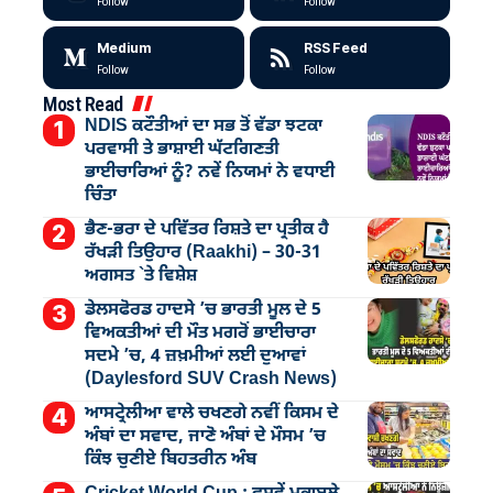
Follow
Follow
Medium
RSS Feed
Follow
Follow
Most Read
NDIS ਕਟੌਤੀਆਂ ਦਾ ਸਭ ਤੋਂ ਵੱਡਾ ਝਟਕਾ
ਪਰਵਾਸੀ ਤੇ ਭਾਸ਼ਾਈ ਘੱਟਗਿਣਤੀ
ਭਾਈਚਾਰਿਆਂ ਨੂੰ? ਨਵੇਂ ਨਿਯਮਾਂ ਨੇ ਵਧਾਈ
ਚਿੰਤਾ
ਭੈਣ-ਭਰਾ ਦੇ ਪਵਿੱਤਰ ਰਿਸ਼ਤੇ ਦਾ ਪ੍ਰਤੀਕ ਹੈ
ਰੱਖੜੀ ਤਿਉਹਾਰ (Raakhi) – 30-31
ਅਗਸਤ `ਤੇ ਵਿਸ਼ੇਸ਼
ਡੇਲਸਫੋਰਡ ਹਾਦਸੇ ’ਚ ਭਾਰਤੀ ਮੂਲ ਦੇ 5
ਵਿਅਕਤੀਆਂ ਦੀ ਮੌਤ ਮਗਰੋਂ ਭਾਈਚਾਰਾ
ਸਦਮੇ ’ਚ, 4 ਜ਼ਖ਼ਮੀਆਂ ਲਈ ਦੁਆਵਾਂ
(Daylesford SUV Crash News)
ਆਸਟ੍ਰੇਲੀਆ ਵਾਲੇ ਚਖਣਗੇ ਨਵੀਂ ਕਿਸਮ ਦੇ
ਅੰਬਾਂ ਦਾ ਸਵਾਦ, ਜਾਣੋ ਅੰਬਾਂ ਦੇ ਮੌਸਮ ’ਚ
ਕਿੰਝ ਚੁਣੀਏ ਬਿਹਤਰੀਨ ਅੰਬ