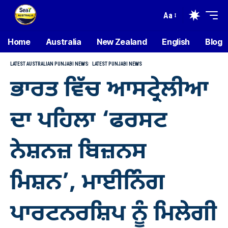
Aa
Home
Australia
New Zealand
English
Blog
LATEST AUSTRALIAN PUNJABI NEWS
LATEST PUNJABI NEWS
ਭਾਰਤ ਵਿੱਚ ਆਸਟ੍ਰੇਲੀਆ
ਦਾ ਪਹਿਲਾ ‘ਫਰਸਟ
ਨੇਸ਼ਨਜ਼ ਬਿਜ਼ਨਸ
ਮਿਸ਼ਨ’, ਮਾਈਨਿੰਗ
ਪਾਰਟਨਰਸ਼ਿਪ ਨੂੰ ਮਿਲੇਗੀ