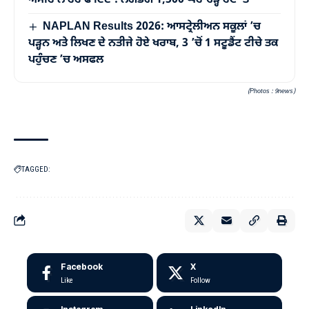
ਅਮੀਰ ਲੈ ਰਹੇ ਫਾਇਦਾ! ਲਗਭਗ 1,500 ਘਰ ਚੜ੍ਹੇ ਰੈਂਟ ’ਤੇ
NAPLAN Results 2026: ਆਸਟ੍ਰੇਲੀਅਨ ਸਕੂਲਾਂ ’ਚ
ਪੜ੍ਹਨ ਅਤੇ ਲਿਖਣ ਦੇ ਨਤੀਜੇ ਹੋਏ ਖਰਾਬ, 3 ’ਚੋਂ 1 ਸਟੂਡੈਂਟ ਟੀਚੇ ਤਕ
ਪਹੁੰਚਣ ’ਚ ਅਸਫਲ
(Photos : 9news)
TAGGED:
Facebook
X
Like
Follow