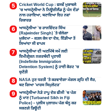
Cricket World Cup : ਫਸਵੇਂ ਮੁਕਾਬਲੇ
’ਚ ਆਸਟ੍ਰੇਲੀਆ ਨੇ ਨਿਊਜ਼ੀਲੈਂਡ ਨੂੰ ਪੰਜ ਦੌੜਾਂ
ਨਾਲ ਹਰਾਇਆ, ਬਣਾਇਆ ਇਹ ਨਵਾਂ
ਰਿਕਾਰਡ
ਆਸਟ੍ਰੇਲੀਆ `ਚ ਰਾਜਵਿੰਦਰ ਸਿੰਘ
(Rajwinder Singh) `ਤੇ ਚੱਲੇਗਾ
ਮੁੁਕੱਦਮਾ – ਕਤਲ ਕੇਸ ਦਾ ਦੋਸ਼, ਇੰਡੀਆ ਤੋਂ
ਲਿਆਂਦਾ ਸੀ ਵਾਪਸ
ਆਸਟ੍ਰੇਲੀਆ ਦੀ ਅਣਮਿੱਥੇ ਸਮੇਂ ਲਈ
ਇਮੀਗ੍ਰੇਸ਼ਨ ਨਜ਼ਰਬੰਦੀ ਪ੍ਰਣਾਲੀ
(Indefinite Immigration
Detention System) ਨੂੰ ਹਾਈ ਕੋਰਟ ’ਚ
ਚੁਣੌਤੀ
NASA ਹੁਣ ਧਰਤੀ ’ਤੇ ਕਰਵਾਏਗਾ ਮੰਗਲ ਗ੍ਰਹਿ ਦੀ ਸੈਰ,
ਬਣ ਗਿਆ ‘ਮਾਰਸ ਸਿਮੁਲੇਟਰ’
ਆਸਟ੍ਰੇਲੀਆ ਨੇੜੇ ਟਾਪੂ ਦੇਸ਼ ਫੀਜੀ `ਚ ਪੱਗ
ਨੂੰ ਮਾਣ (Turbaned Sikh in Fiji
Police) – ਪੁਲੀਸ ਮੁਲਾਜ਼ਮ ਪੱਗ ਬੰਨ੍ਹ ਕਰ
ਸਕਣਗੇ ਡਿਊਟੀ