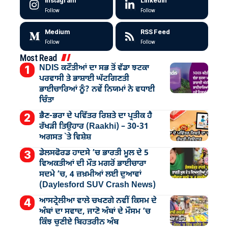
Instagram
LinkedIn
Follow
Follow
Medium
RSS Feed
Follow
Follow
Most Read
NDIS ਕਟੌਤੀਆਂ ਦਾ ਸਭ ਤੋਂ ਵੱਡਾ ਝਟਕਾ
ਪਰਵਾਸੀ ਤੇ ਭਾਸ਼ਾਈ ਘੱਟਗਿਣਤੀ
ਭਾਈਚਾਰਿਆਂ ਨੂੰ? ਨਵੇਂ ਨਿਯਮਾਂ ਨੇ ਵਧਾਈ
ਚਿੰਤਾ
ਭੈਣ-ਭਰਾ ਦੇ ਪਵਿੱਤਰ ਰਿਸ਼ਤੇ ਦਾ ਪ੍ਰਤੀਕ ਹੈ
ਰੱਖੜੀ ਤਿਉਹਾਰ (Raakhi) – 30-31
ਅਗਸਤ `ਤੇ ਵਿਸ਼ੇਸ਼
ਡੇਲਸਫੋਰਡ ਹਾਦਸੇ ’ਚ ਭਾਰਤੀ ਮੂਲ ਦੇ 5
ਵਿਅਕਤੀਆਂ ਦੀ ਮੌਤ ਮਗਰੋਂ ਭਾਈਚਾਰਾ
ਸਦਮੇ ’ਚ, 4 ਜ਼ਖ਼ਮੀਆਂ ਲਈ ਦੁਆਵਾਂ
(Daylesford SUV Crash News)
ਆਸਟ੍ਰੇਲੀਆ ਵਾਲੇ ਚਖਣਗੇ ਨਵੀਂ ਕਿਸਮ ਦੇ
ਅੰਬਾਂ ਦਾ ਸਵਾਦ, ਜਾਣੋ ਅੰਬਾਂ ਦੇ ਮੌਸਮ ’ਚ
ਕਿੰਝ ਚੁਣੀਏ ਬਿਹਤਰੀਨ ਅੰਬ