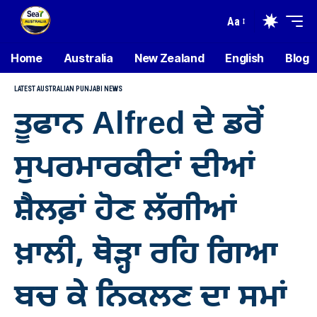
Aa
Home
Australia
New Zealand
English
Blog
LATEST AUSTRALIAN PUNJABI NEWS
ਤੂਫਾਨ Alfred ਦੇ ਡਰੋਂ
ਸੁਪਰਮਾਰਕੀਟਾਂ ਦੀਆਂ
ਸ਼ੈਲਫ਼ਾਂ ਹੋਣ ਲੱਗੀਆਂ
ਖ਼ਾਲੀ, ਥੋੜ੍ਹਾ ਰਹਿ ਗਿਆ
ਬਚ ਕੇ ਨਿਕਲਣ ਦਾ ਸਮਾਂ