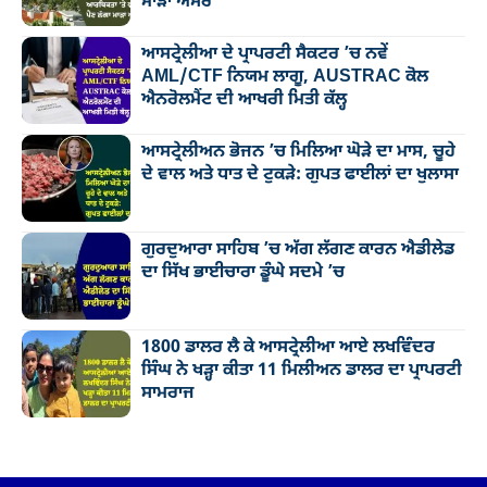
ਮਾੜਾ ਅਸਰ
ਆਸਟ੍ਰੇਲੀਆ ਦੇ ਪ੍ਰਾਪਰਟੀ ਸੈਕਟਰ ’ਚ ਨਵੇਂ
AML/CTF ਨਿਯਮ ਲਾਗੂ, AUSTRAC ਕੋਲ
ਐਨਰੋਲਮੈਂਟ ਦੀ ਆਖਰੀ ਮਿਤੀ ਕੱਲ੍ਹ
ਆਸਟ੍ਰੇਲੀਅਨ ਭੋਜਨ ’ਚ ਮਿਲਿਆ ਘੋੜੇ ਦਾ ਮਾਸ, ਚੂਹੇ
ਦੇ ਵਾਲ ਅਤੇ ਧਾਤ ਦੇ ਟੁਕੜੇ: ਗੁਪਤ ਫਾਈਲਾਂ ਦਾ ਖੁਲਾਸਾ
ਗੁਰਦੁਆਰਾ ਸਾਹਿਬ ’ਚ ਅੱਗ ਲੱਗਣ ਕਾਰਨ ਐਡੀਲੇਡ
ਦਾ ਸਿੱਖ ਭਾਈਚਾਰਾ ਡੂੰਘੇ ਸਦਮੇ ’ਚ
1800 ਡਾਲਰ ਲੈ ਕੇ ਆਸਟ੍ਰੇਲੀਆ ਆਏ ਲਖਵਿੰਦਰ
ਸਿੰਘ ਨੇ ਖੜ੍ਹਾ ਕੀਤਾ 11 ਮਿਲੀਅਨ ਡਾਲਰ ਦਾ ਪ੍ਰਾਪਰਟੀ
ਸਾਮਰਾਜ