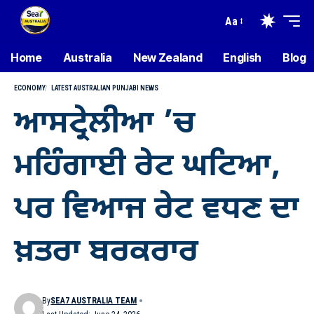
Aa
Home
Australia
New Zealand
English
Blog
ECONOMY
LATEST AUSTRALIAN PUNJABI NEWS
ਆਸਟ੍ਰੇਲੀਆ ’ਚ
ਮਹਿੰਗਾਈ ਰੇਟ ਘਟਿਆ,
ਪਰ ਵਿਆਜ ਰੇਟ ਵਧਣ ਦਾ
ਖ਼ਤਰਾ ਬਰਕਰਾਰ
By
SEA7 AUSTRALIA TEAM