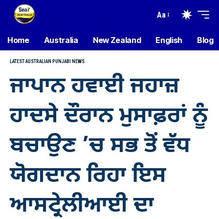
Aa
Home
Australia
New Zealand
English
Blog
LATEST AUSTRALIAN PUNJABI NEWS
ਜਾਪਾਨ ਹਵਾਈ ਜਹਾਜ਼
ਹਾਦਸੇ ਦੌਰਾਨ ਮੁਸਾਫ਼ਰਾਂ ਨੂੰ
ਬਚਾਉਣ ’ਚ ਸਭ ਤੋਂ ਵੱਧ
ਯੋਗਦਾਨ ਰਿਹਾ ਇਸ
ਆਸਟ੍ਰੇਲੀਆਈ ਦਾ