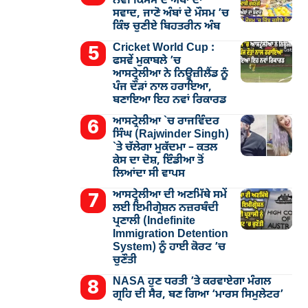
ਨਵੀਂ ਕਿਸਮ ਦੇ ਅੰਬਾਂ ਦਾ
ਸਵਾਦ, ਜਾਣੋ ਅੰਬਾਂ ਦੇ ਮੌਸਮ ’ਚ
ਕਿੰਝ ਚੁਣੀਏ ਬਿਹਤਰੀਨ ਅੰਬ
Cricket World Cup :
ਫਸਵੇਂ ਮੁਕਾਬਲੇ ’ਚ
ਆਸਟ੍ਰੇਲੀਆ ਨੇ ਨਿਊਜ਼ੀਲੈਂਡ ਨੂੰ
ਪੰਜ ਦੌੜਾਂ ਨਾਲ ਹਰਾਇਆ,
ਬਣਾਇਆ ਇਹ ਨਵਾਂ ਰਿਕਾਰਡ
ਆਸਟ੍ਰੇਲੀਆ `ਚ ਰਾਜਵਿੰਦਰ
ਸਿੰਘ (Rajwinder Singh)
`ਤੇ ਚੱਲੇਗਾ ਮੁੁਕੱਦਮਾ – ਕਤਲ
ਕੇਸ ਦਾ ਦੋਸ਼, ਇੰਡੀਆ ਤੋਂ
ਲਿਆਂਦਾ ਸੀ ਵਾਪਸ
ਆਸਟ੍ਰੇਲੀਆ ਦੀ ਅਣਮਿੱਥੇ ਸਮੇਂ
ਲਈ ਇਮੀਗ੍ਰੇਸ਼ਨ ਨਜ਼ਰਬੰਦੀ
ਪ੍ਰਣਾਲੀ (Indefinite
Immigration Detention
System) ਨੂੰ ਹਾਈ ਕੋਰਟ ’ਚ
ਚੁਣੌਤੀ
NASA ਹੁਣ ਧਰਤੀ ’ਤੇ ਕਰਵਾਏਗਾ ਮੰਗਲ
ਗ੍ਰਹਿ ਦੀ ਸੈਰ, ਬਣ ਗਿਆ ‘ਮਾਰਸ ਸਿਮੁਲੇਟਰ’