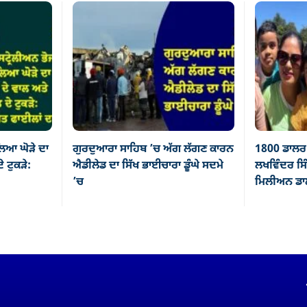
ਿਆ ਘੋੜੇ ਦਾ
ਗੁਰਦੁਆਰਾ ਸਾਹਿਬ ’ਚ ਅੱਗ ਲੱਗਣ ਕਾਰਨ
1800 ਡਾਲਰ 
ੇ ਟੁਕੜੇ:
ਐਡੀਲੇਡ ਦਾ ਸਿੱਖ ਭਾਈਚਾਰਾ ਡੂੰਘੇ ਸਦਮੇ
ਲਖਵਿੰਦਰ ਸਿੰ
’ਚ
ਮਿਲੀਅਨ ਡਾਲ