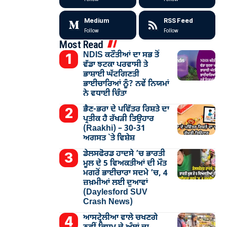
Medium
RSS Feed
Follow
Follow
Most Read
NDIS ਕਟੌਤੀਆਂ ਦਾ ਸਭ ਤੋਂ
ਵੱਡਾ ਝਟਕਾ ਪਰਵਾਸੀ ਤੇ
ਭਾਸ਼ਾਈ ਘੱਟਗਿਣਤੀ
ਭਾਈਚਾਰਿਆਂ ਨੂੰ? ਨਵੇਂ ਨਿਯਮਾਂ
ਨੇ ਵਧਾਈ ਚਿੰਤਾ
ਭੈਣ-ਭਰਾ ਦੇ ਪਵਿੱਤਰ ਰਿਸ਼ਤੇ ਦਾ
ਪ੍ਰਤੀਕ ਹੈ ਰੱਖੜੀ ਤਿਉਹਾਰ
(Raakhi) – 30-31
ਅਗਸਤ `ਤੇ ਵਿਸ਼ੇਸ਼
ਡੇਲਸਫੋਰਡ ਹਾਦਸੇ ’ਚ ਭਾਰਤੀ
ਮੂਲ ਦੇ 5 ਵਿਅਕਤੀਆਂ ਦੀ ਮੌਤ
ਮਗਰੋਂ ਭਾਈਚਾਰਾ ਸਦਮੇ ’ਚ, 4
ਜ਼ਖ਼ਮੀਆਂ ਲਈ ਦੁਆਵਾਂ
(Daylesford SUV
Crash News)
ਆਸਟ੍ਰੇਲੀਆ ਵਾਲੇ ਚਖਣਗੇ