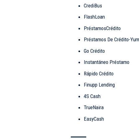
CrediBus
FlashLoan
PréstamosCrédito
Préstamos De Crédito-Yu
Go Crédito
Instantáneo Préstamo
Rápido Crédito
Finupp Lending
4S Cash
TrueNaira
EasyCash