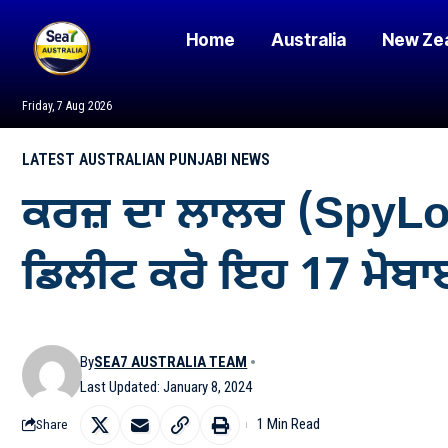
Home
Australia
New Ze
Friday, 7 Aug 2026
LATEST AUSTRALIAN PUNJABI NEWS
ਕਰਜ਼ ਦਾ ਲਾਲਚ (SpyLoan
ਡਿਲੀਟ ਕਰੋ ਇਹ 17 ਮੋ
By
SEA7 AUSTRALIA TEAM
Last Updated: January 8, 2024
1 Min Read
Share