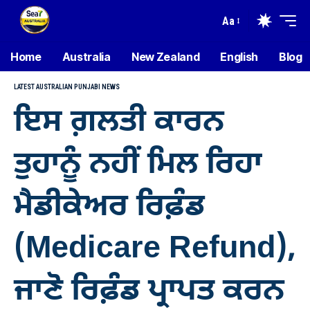
Aa
Home
Australia
New Zealand
English
Blog
LATEST AUSTRALIAN PUNJABI NEWS
ਇਸ ਗ਼ਲਤੀ ਕਾਰਨ
ਤੁਹਾਨੂੰ ਨਹੀਂ ਮਿਲ ਰਿਹਾ
ਮੈਡੀਕੇਅਰ ਰਿਫ਼ੰਡ
(Medicare Refund),
ਜਾਣੋ ਰਿਫ਼ੰਡ ਪ੍ਰਾਪਤ ਕਰਨ