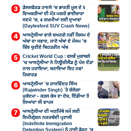
ਡੇਲਸਫੋਰਡ ਹਾਦਸੇ ’ਚ ਭਾਰਤੀ ਮੂਲ ਦੇ 5
ਵਿਅਕਤੀਆਂ ਦੀ ਮੌਤ ਮਗਰੋਂ ਭਾਈਚਾਰਾ
ਸਦਮੇ ’ਚ, 4 ਜ਼ਖ਼ਮੀਆਂ ਲਈ ਦੁਆਵਾਂ
(Daylesford SUV Crash News)
ਆਸਟ੍ਰੇਲੀਆ ਵਾਲੇ ਚਖਣਗੇ ਨਵੀਂ ਕਿਸਮ ਦੇ
ਅੰਬਾਂ ਦਾ ਸਵਾਦ, ਜਾਣੋ ਅੰਬਾਂ ਦੇ ਮੌਸਮ ’ਚ
ਕਿੰਝ ਚੁਣੀਏ ਬਿਹਤਰੀਨ ਅੰਬ
Cricket World Cup : ਫਸਵੇਂ ਮੁਕਾਬਲੇ
’ਚ ਆਸਟ੍ਰੇਲੀਆ ਨੇ ਨਿਊਜ਼ੀਲੈਂਡ ਨੂੰ ਪੰਜ ਦੌੜਾਂ
ਨਾਲ ਹਰਾਇਆ, ਬਣਾਇਆ ਇਹ ਨਵਾਂ
ਰਿਕਾਰਡ
ਆਸਟ੍ਰੇਲੀਆ `ਚ ਰਾਜਵਿੰਦਰ ਸਿੰਘ
(Rajwinder Singh) `ਤੇ ਚੱਲੇਗਾ
ਮੁੁਕੱਦਮਾ – ਕਤਲ ਕੇਸ ਦਾ ਦੋਸ਼, ਇੰਡੀਆ ਤੋਂ
ਲਿਆਂਦਾ ਸੀ ਵਾਪਸ
ਆਸਟ੍ਰੇਲੀਆ ਦੀ ਅਣਮਿੱਥੇ ਸਮੇਂ ਲਈ
ਇਮੀਗ੍ਰੇਸ਼ਨ ਨਜ਼ਰਬੰਦੀ ਪ੍ਰਣਾਲੀ
(Indefinite Immigration
Detention System) ਨੂੰ ਹਾਈ ਕੋਰਟ ’ਚ