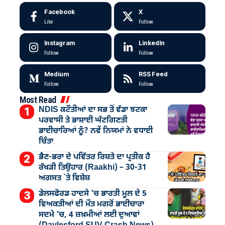
Facebook
X
Like
Follow
Instagram
LinkedIn
Follow
Follow
Medium
RSS Feed
Follow
Follow
Most Read
NDIS ਕਟੌਤੀਆਂ ਦਾ ਸਭ ਤੋਂ ਵੱਡਾ ਝਟਕਾ
ਪਰਵਾਸੀ ਤੇ ਭਾਸ਼ਾਈ ਘੱਟਗਿਣਤੀ
ਭਾਈਚਾਰਿਆਂ ਨੂੰ? ਨਵੇਂ ਨਿਯਮਾਂ ਨੇ ਵਧਾਈ
ਚਿੰਤਾ
ਭੈਣ-ਭਰਾ ਦੇ ਪਵਿੱਤਰ ਰਿਸ਼ਤੇ ਦਾ ਪ੍ਰਤੀਕ ਹੈ
ਰੱਖੜੀ ਤਿਉਹਾਰ (Raakhi) – 30-31
ਅਗਸਤ `ਤੇ ਵਿਸ਼ੇਸ਼
ਡੇਲਸਫੋਰਡ ਹਾਦਸੇ ’ਚ ਭਾਰਤੀ ਮੂਲ ਦੇ 5
ਵਿਅਕਤੀਆਂ ਦੀ ਮੌਤ ਮਗਰੋਂ ਭਾਈਚਾਰਾ
ਸਦਮੇ ’ਚ, 4 ਜ਼ਖ਼ਮੀਆਂ ਲਈ ਦੁਆਵਾਂ