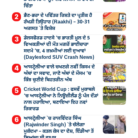
ਚਿੰਤਾ
ਭੈਣ-ਭਰਾ ਦੇ ਪਵਿੱਤਰ ਰਿਸ਼ਤੇ ਦਾ ਪ੍ਰਤੀਕ ਹੈ
ਰੱਖੜੀ ਤਿਉਹਾਰ (Raakhi) – 30-31
ਅਗਸਤ `ਤੇ ਵਿਸ਼ੇਸ਼
ਡੇਲਸਫੋਰਡ ਹਾਦਸੇ ’ਚ ਭਾਰਤੀ ਮੂਲ ਦੇ 5
ਵਿਅਕਤੀਆਂ ਦੀ ਮੌਤ ਮਗਰੋਂ ਭਾਈਚਾਰਾ
ਸਦਮੇ ’ਚ, 4 ਜ਼ਖ਼ਮੀਆਂ ਲਈ ਦੁਆਵਾਂ
(Daylesford SUV Crash News)
ਆਸਟ੍ਰੇਲੀਆ ਵਾਲੇ ਚਖਣਗੇ ਨਵੀਂ ਕਿਸਮ ਦੇ
ਅੰਬਾਂ ਦਾ ਸਵਾਦ, ਜਾਣੋ ਅੰਬਾਂ ਦੇ ਮੌਸਮ ’ਚ
ਕਿੰਝ ਚੁਣੀਏ ਬਿਹਤਰੀਨ ਅੰਬ
Cricket World Cup : ਫਸਵੇਂ ਮੁਕਾਬਲੇ
’ਚ ਆਸਟ੍ਰੇਲੀਆ ਨੇ ਨਿਊਜ਼ੀਲੈਂਡ ਨੂੰ ਪੰਜ ਦੌੜਾਂ
ਨਾਲ ਹਰਾਇਆ, ਬਣਾਇਆ ਇਹ ਨਵਾਂ
ਰਿਕਾਰਡ
ਆਸਟ੍ਰੇਲੀਆ `ਚ ਰਾਜਵਿੰਦਰ ਸਿੰਘ
(Rajwinder Singh) `ਤੇ ਚੱਲੇਗਾ
ਮੁੁਕੱਦਮਾ – ਕਤਲ ਕੇਸ ਦਾ ਦੋਸ਼, ਇੰਡੀਆ ਤੋਂ
ਲਿਆਂਦਾ ਸੀ ਵਾਪਸ