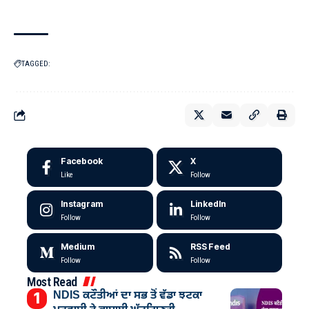
TAGGED:
Facebook
X
Like
Follow
Instagram
LinkedIn
Follow
Follow
Medium
RSS Feed
Follow
Follow
Most Read
NDIS ਕਟੌਤੀਆਂ ਦਾ ਸਭ ਤੋਂ ਵੱਡਾ ਝਟਕਾ