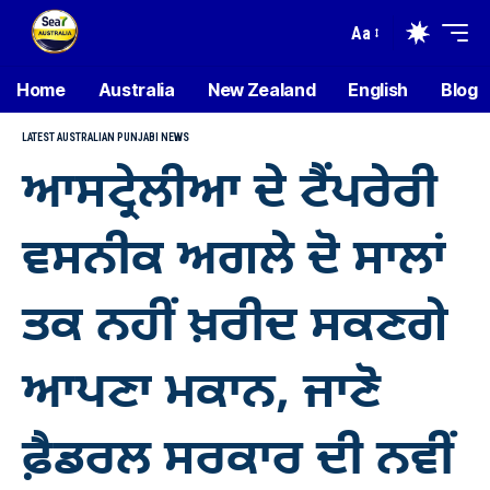
Aa
Home
Australia
New Zealand
English
Blog
LATEST AUSTRALIAN PUNJABI NEWS
ਆਸਟ੍ਰੇਲੀਆ ਦੇ ਟੈਂਪਰੇਰੀ
ਵਸਨੀਕ ਅਗਲੇ ਦੋ ਸਾਲਾਂ
ਤਕ ਨਹੀਂ ਖ਼ਰੀਦ ਸਕਣਗੇ
ਆਪਣਾ ਮਕਾਨ, ਜਾਣੋ
ਫ਼ੈਡਰਲ ਸਰਕਾਰ ਦੀ ਨਵੀਂ