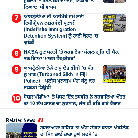
ਮੁੁਕੱਦਮਾ – ਕਤਲ ਕੇਸ ਦਾ ਦੋਸ਼, ਇੰਡੀਆ ਤੋਂ
ਲਿਆਂਦਾ ਸੀ ਵਾਪਸ
ਆਸਟ੍ਰੇਲੀਆ ਦੀ ਅਣਮਿੱਥੇ ਸਮੇਂ ਲਈ
ਇਮੀਗ੍ਰੇਸ਼ਨ ਨਜ਼ਰਬੰਦੀ ਪ੍ਰਣਾਲੀ
(Indefinite Immigration
Detention System) ਨੂੰ ਹਾਈ ਕੋਰਟ ’ਚ
ਚੁਣੌਤੀ
NASA ਹੁਣ ਧਰਤੀ ’ਤੇ ਕਰਵਾਏਗਾ ਮੰਗਲ ਗ੍ਰਹਿ ਦੀ ਸੈਰ,
ਬਣ ਗਿਆ ‘ਮਾਰਸ ਸਿਮੁਲੇਟਰ’
ਆਸਟ੍ਰੇਲੀਆ ਨੇੜੇ ਟਾਪੂ ਦੇਸ਼ ਫੀਜੀ `ਚ ਪੱਗ
ਨੂੰ ਮਾਣ (Turbaned Sikh in Fiji
Police) – ਪੁਲੀਸ ਮੁਲਾਜ਼ਮ ਪੱਗ ਬੰਨ੍ਹ ਕਰ
ਸਕਣਗੇ ਡਿਊਟੀ
ਸੋਸ਼ਲ ਮੀਡੀਆ ’ਤੇ ਪੋਸਟ ਇੱਕ ਤਸਵੀਰ ਨੇ ਕਰਵਾਇਆ ਔਰਤ
ਦਾ 10 ਲੱਖ ਡਾਲਰ ਦਾ ਨੁਕਸਾਨ, ਜੱਜ ਵੀ ਰਹਿ ਗਏ ਹੈਰਾਨ
Related News
ਗੁਰਦੁਆਰਾ ਸਾਹਿਬ ’ਚ ਅੱਗ ਲੱਗਣ ਕਾਰਨ ਐਡੀਲੇਡ
ਦਾ ਸਿੱਖ ਭਾਈਚਾਰਾ ਡੂੰਘੇ ਸਦਮੇ ’ਚ