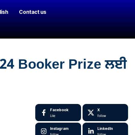
lish
Contact us
024 Booker Prize ਲਈ
Facebook
X
Like
Follow
Instagram
LinkedIn
Follow
Follow