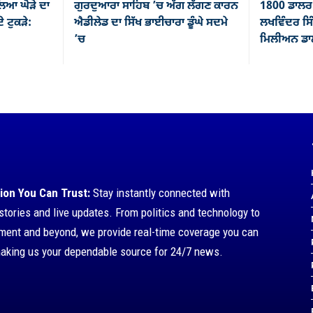
ਿਆ ਘੋੜੇ ਦਾ
ਗੁਰਦੁਆਰਾ ਸਾਹਿਬ ’ਚ ਅੱਗ ਲੱਗਣ ਕਾਰਨ
1800 ਡਾਲਰ 
ੇ ਟੁਕੜੇ:
ਐਡੀਲੇਡ ਦਾ ਸਿੱਖ ਭਾਈਚਾਰਾ ਡੂੰਘੇ ਸਦਮੇ
ਲਖਵਿੰਦਰ ਸਿੰ
’ਚ
ਮਿਲੀਅਨ ਡਾਲ
ion You Can Trust:
Stay instantly connected with
stories and live updates. From politics and technology to
nment and beyond, we provide real-time coverage you can
making us your dependable source for 24/7 news.