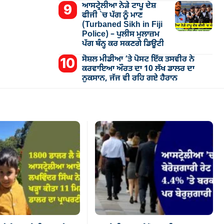
ਆਸਟ੍ਰੇਲੀਆ ਨੇੜੇ ਟਾਪੂ ਦੇਸ਼
ਫੀਜੀ `ਚ ਪੱਗ ਨੂੰ ਮਾਣ
(Turbaned Sikh in Fiji
Police) – ਪੁਲੀਸ ਮੁਲਾਜ਼ਮ
ਪੱਗ ਬੰਨ੍ਹ ਕਰ ਸਕਣਗੇ ਡਿਊਟੀ
ਸੋਸ਼ਲ ਮੀਡੀਆ ’ਤੇ ਪੋਸਟ ਇੱਕ ਤਸਵੀਰ ਨੇ
ਕਰਵਾਇਆ ਔਰਤ ਦਾ 10 ਲੱਖ ਡਾਲਰ ਦਾ
ਨੁਕਸਾਨ, ਜੱਜ ਵੀ ਰਹਿ ਗਏ ਹੈਰਾਨ