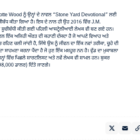
tte Wood ਨੂੰ ਉਨ੍ਹਾਂ ਦੇ ਨਾਵਲ “Stone Yard Devotional” ਲਈ
ਬੱਧ ਕੀਤਾ ਗਿਆ ਹੈ। ਇਸ ਦੇ ਨਾਲ ਹੀ ਉਹ 2016 ਵਿੱਚ J.M.
 ਸੂਚੀਬੱਧੀ ਕੀਤੀ ਗਈ ਪਹਿਲੀ ਆਸਟ੍ਰੇਲੀਆਈ ਲੇਖਕ ਵੀ ਬਣ ਗਏ ਹਨ।
ਲ ਇੱਕ ਅਜਿਹੀ ਔਰਤ ਦੀ ਕਹਾਣੀ ਦੱਸਦਾ ਹੈ ਜੋ ਆਪਣੇ ਵਿਆਹ ਅਤੇ
ੱਚ ਰਹਿਣ ਚਲੀ ਜਾਂਦੀ ਹੈ, ਜਿੱਥੇ ਉਸ ਨੂੰ ਜੀਵਨ ਦਾ ਇੱਕ ਨਵਾਂ ਤਰੀਕਾ, ਚੂਹੇ ਦੀ
ਾਹਮਣਾ ਕਰਨਾ ਪੈਂਦਾ ਹੈ ਜੋ ਹੁਣ ਇੱਕ ਮਸ਼ਹੂਰ ਨਨ ਹੈ। ਵੁੱਡ ਦਾ ਮੁਕਾਬਲਾ
ਨ੍ਹਾਂ ਵਿੱਚ ਪਿਛਲੇ ਸ਼ਾਰਟਲਿਸਟ ਅਤੇ ਨਵੇਂ ਲੇਖਕ ਵੀ ਸ਼ਾਮਲ ਹਨ। ਬੁਕਰ
(98,000 ਡਾਲਰ) ਦਿੱਤੇ ਜਾਣਗੇ।