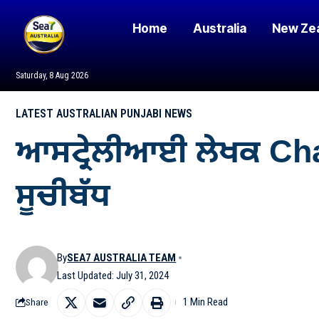
Home
Australia
New Ze
Saturday, 8 Aug 2026
LATEST AUSTRALIAN PUNJABI NEWS
ਆਸਟ੍ਰੇਲੀਆਈ ਲੇਖਕ Cha
ਸੂਚੀਬੱਧ
By
SEA7 AUSTRALIA TEAM
Last Updated: July 31, 2024
1 Min Read
Share