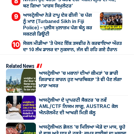
ਬਣ ਗਿਆ ‘ਮਾਰਸ ਸਿਮੁਲੇਟਰ’
ਆਸਟ੍ਰੇਲੀਆ ਨੇੜੇ ਟਾਪੂ ਦੇਸ਼ ਫੀਜੀ `ਚ ਪੱਗ
ਨੂੰ ਮਾਣ (Turbaned Sikh in Fiji
Police) – ਪੁਲੀਸ ਮੁਲਾਜ਼ਮ ਪੱਗ ਬੰਨ੍ਹ ਕਰ
ਸਕਣਗੇ ਡਿਊਟੀ
ਸੋਸ਼ਲ ਮੀਡੀਆ ’ਤੇ ਪੋਸਟ ਇੱਕ ਤਸਵੀਰ ਨੇ ਕਰਵਾਇਆ ਔਰਤ
ਦਾ 10 ਲੱਖ ਡਾਲਰ ਦਾ ਨੁਕਸਾਨ, ਜੱਜ ਵੀ ਰਹਿ ਗਏ ਹੈਰਾਨ
Related News
ਆਸਟ੍ਰੇਲੀਆ ’ਚ ਮਕਾਨਾਂ ਦੀਆਂ ਕੀਮਤਾਂ ’ਚ ਭਾਰੀ
ਗਿਰਾਵਟ ਕਾਰਨ ਹੁਣ ਆਰਥਿਕਤਾ ’ਤੇ ਵੀ ਪੈਣ ਲੱਗਾ
ਮਾੜਾ ਅਸਰ
ਆਸਟ੍ਰੇਲੀਆ ਦੇ ਪ੍ਰਾਪਰਟੀ ਸੈਕਟਰ ’ਚ ਨਵੇਂ
AML/CTF ਨਿਯਮ ਲਾਗੂ, AUSTRAC ਕੋਲ
ਐਨਰੋਲਮੈਂਟ ਦੀ ਆਖਰੀ ਮਿਤੀ ਕੱਲ੍ਹ
ਆਸਟ੍ਰੇਲੀਅਨ ਭੋਜਨ ’ਚ ਮਿਲਿਆ ਘੋੜੇ ਦਾ ਮਾਸ, ਚੂਹੇ
ਦੇ ਵਾਲ ਅਤੇ ਧਾਤ ਦੇ ਟੁਕੜੇ: ਗੁਪਤ ਫਾਈਲਾਂ ਦਾ ਖੁਲਾਸਾ