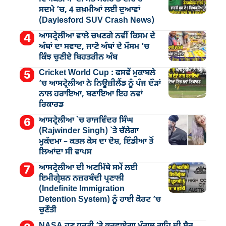
ਸਦਮੇ ’ਚ, 4 ਜ਼ਖ਼ਮੀਆਂ ਲਈ ਦੁਆਵਾਂ
(Daylesford SUV Crash News)
ਆਸਟ੍ਰੇਲੀਆ ਵਾਲੇ ਚਖਣਗੇ ਨਵੀਂ ਕਿਸਮ ਦੇ
ਅੰਬਾਂ ਦਾ ਸਵਾਦ, ਜਾਣੋ ਅੰਬਾਂ ਦੇ ਮੌਸਮ ’ਚ
ਕਿੰਝ ਚੁਣੀਏ ਬਿਹਤਰੀਨ ਅੰਬ
Cricket World Cup : ਫਸਵੇਂ ਮੁਕਾਬਲੇ
’ਚ ਆਸਟ੍ਰੇਲੀਆ ਨੇ ਨਿਊਜ਼ੀਲੈਂਡ ਨੂੰ ਪੰਜ ਦੌੜਾਂ
ਨਾਲ ਹਰਾਇਆ, ਬਣਾਇਆ ਇਹ ਨਵਾਂ
ਰਿਕਾਰਡ
ਆਸਟ੍ਰੇਲੀਆ `ਚ ਰਾਜਵਿੰਦਰ ਸਿੰਘ
(Rajwinder Singh) `ਤੇ ਚੱਲੇਗਾ
ਮੁੁਕੱਦਮਾ – ਕਤਲ ਕੇਸ ਦਾ ਦੋਸ਼, ਇੰਡੀਆ ਤੋਂ
ਲਿਆਂਦਾ ਸੀ ਵਾਪਸ
ਆਸਟ੍ਰੇਲੀਆ ਦੀ ਅਣਮਿੱਥੇ ਸਮੇਂ ਲਈ
ਇਮੀਗ੍ਰੇਸ਼ਨ ਨਜ਼ਰਬੰਦੀ ਪ੍ਰਣਾਲੀ
(Indefinite Immigration
Detention System) ਨੂੰ ਹਾਈ ਕੋਰਟ ’ਚ
ਚੁਣੌਤੀ
NASA ਹੁਣ ਧਰਤੀ ’ਤੇ ਕਰਵਾਏਗਾ ਮੰਗਲ ਗ੍ਰਹਿ ਦੀ ਸੈਰ,