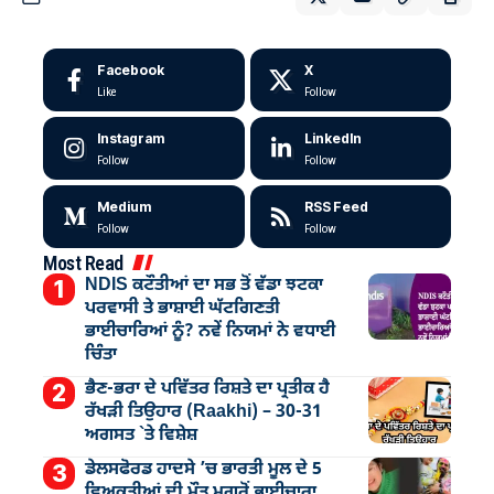
Facebook
X
Like
Follow
Instagram
LinkedIn
Follow
Follow
Medium
RSS Feed
Follow
Follow
Most Read
NDIS ਕਟੌਤੀਆਂ ਦਾ ਸਭ ਤੋਂ ਵੱਡਾ ਝਟਕਾ
ਪਰਵਾਸੀ ਤੇ ਭਾਸ਼ਾਈ ਘੱਟਗਿਣਤੀ
ਭਾਈਚਾਰਿਆਂ ਨੂੰ? ਨਵੇਂ ਨਿਯਮਾਂ ਨੇ ਵਧਾਈ
ਚਿੰਤਾ
ਭੈਣ-ਭਰਾ ਦੇ ਪਵਿੱਤਰ ਰਿਸ਼ਤੇ ਦਾ ਪ੍ਰਤੀਕ ਹੈ
ਰੱਖੜੀ ਤਿਉਹਾਰ (Raakhi) – 30-31
ਅਗਸਤ `ਤੇ ਵਿਸ਼ੇਸ਼
ਡੇਲਸਫੋਰਡ ਹਾਦਸੇ ’ਚ ਭਾਰਤੀ ਮੂਲ ਦੇ 5
ਵਿਅਕਤੀਆਂ ਦੀ ਮੌਤ ਮਗਰੋਂ ਭਾਈਚਾਰਾ