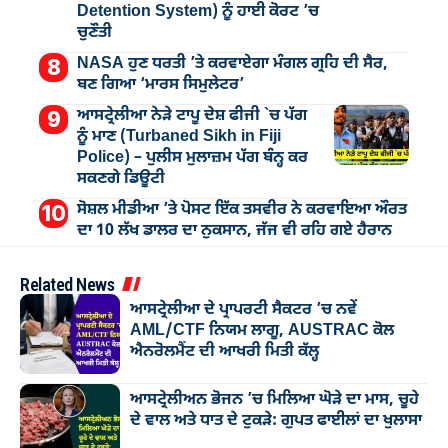
Detention System) ਨੂੰ ਹਾਈ ਕੋਰਟ ’ਚ
ਚੁਣੌਤੀ
NASA ਹੁਣ ਧਰਤੀ ’ਤੇ ਕਰਵਾਏਗਾ ਮੰਗਲ ਗ੍ਰਹਿ ਦੀ ਸੈਰ,
ਬਣ ਗਿਆ ‘ਮਾਰਸ ਸਿਮੁਲੇਟਰ’
ਆਸਟ੍ਰੇਲੀਆ ਨੇੜੇ ਟਾਪੂ ਦੇਸ਼ ਫੀਜੀ `ਚ ਪੱਗ
ਨੂੰ ਮਾਣ (Turbaned Sikh in Fiji
Police) – ਪੁਲੀਸ ਮੁਲਾਜ਼ਮ ਪੱਗ ਬੰਨ੍ਹ ਕਰ
ਸਕਣਗੇ ਡਿਊਟੀ
ਸੋਸ਼ਲ ਮੀਡੀਆ ’ਤੇ ਪੋਸਟ ਇੱਕ ਤਸਵੀਰ ਨੇ ਕਰਵਾਇਆ ਔਰਤ
ਦਾ 10 ਲੱਖ ਡਾਲਰ ਦਾ ਨੁਕਸਾਨ, ਜੱਜ ਵੀ ਰਹਿ ਗਏ ਹੈਰਾਨ
Related News
ਆਸਟ੍ਰੇਲੀਆ ਦੇ ਪ੍ਰਾਪਰਟੀ ਸੈਕਟਰ ’ਚ ਨਵੇਂ
AML/CTF ਨਿਯਮ ਲਾਗੂ, AUSTRAC ਕੋਲ
ਐਨਰੋਲਮੈਂਟ ਦੀ ਆਖਰੀ ਮਿਤੀ ਕੱਲ੍ਹ
ਆਸਟ੍ਰੇਲੀਅਨ ਭੋਜਨ ’ਚ ਮਿਲਿਆ ਘੋੜੇ ਦਾ ਮਾਸ, ਚੂਹੇ
ਦੇ ਵਾਲ ਅਤੇ ਧਾਤ ਦੇ ਟੁਕੜੇ: ਗੁਪਤ ਫਾਈਲਾਂ ਦਾ ਖੁਲਾਸਾ