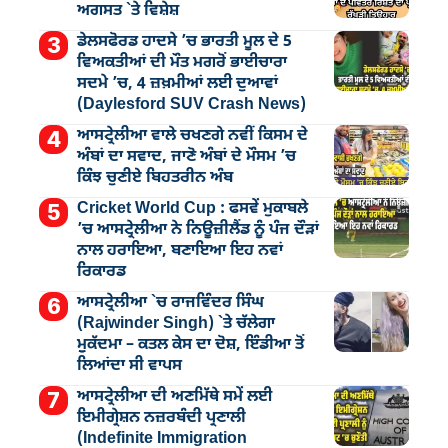
ਅਗਸਤ `ਤੇ ਵਿਸ਼ੇਸ਼
ਡੇਲਸਫੋਰਡ ਹਾਦਸੇ ’ਚ ਭਾਰਤੀ ਮੂਲ ਦੇ 5
ਵਿਅਕਤੀਆਂ ਦੀ ਮੌਤ ਮਗਰੋਂ ਭਾਈਚਾਰਾ
ਸਦਮੇ ’ਚ, 4 ਜ਼ਖ਼ਮੀਆਂ ਲਈ ਦੁਆਵਾਂ
(Daylesford SUV Crash News)
ਆਸਟ੍ਰੇਲੀਆ ਵਾਲੇ ਚਖਣਗੇ ਨਵੀਂ ਕਿਸਮ ਦੇ
ਅੰਬਾਂ ਦਾ ਸਵਾਦ, ਜਾਣੋ ਅੰਬਾਂ ਦੇ ਮੌਸਮ ’ਚ
ਕਿੰਝ ਚੁਣੀਏ ਬਿਹਤਰੀਨ ਅੰਬ
Cricket World Cup : ਫਸਵੇਂ ਮੁਕਾਬਲੇ
’ਚ ਆਸਟ੍ਰੇਲੀਆ ਨੇ ਨਿਊਜ਼ੀਲੈਂਡ ਨੂੰ ਪੰਜ ਦੌੜਾਂ
ਨਾਲ ਹਰਾਇਆ, ਬਣਾਇਆ ਇਹ ਨਵਾਂ
ਰਿਕਾਰਡ
ਆਸਟ੍ਰੇਲੀਆ `ਚ ਰਾਜਵਿੰਦਰ ਸਿੰਘ
(Rajwinder Singh) `ਤੇ ਚੱਲੇਗਾ
ਮੁੁਕੱਦਮਾ – ਕਤਲ ਕੇਸ ਦਾ ਦੋਸ਼, ਇੰਡੀਆ ਤੋਂ
ਲਿਆਂਦਾ ਸੀ ਵਾਪਸ
ਆਸਟ੍ਰੇਲੀਆ ਦੀ ਅਣਮਿੱਥੇ ਸਮੇਂ ਲਈ
ਇਮੀਗ੍ਰੇਸ਼ਨ ਨਜ਼ਰਬੰਦੀ ਪ੍ਰਣਾਲੀ
(Indefinite Immigration