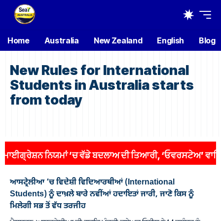
Home
Australia
New Zealand
English
Blog
New Rules for International
Students in Australia starts
from today
ਗ੍ਰੇਸ਼ਨ ਨਿਯਮਾਂ ’ਚ ਵੱਡੇ ਬਦਲਾਅ ਦੀ ਤਿਆਰੀ, ‘ਓਵਰਸਟੇਅ’ ਵਾਲਿਆਂ ’ਤ
ਆਸਟ੍ਰੇਲੀਆ ’ਚ ਵਿਦੇਸ਼ੀ ਵਿਦਿਆਰਥੀਆਂ (International
Students) ਨੂੰ ਦਾਖ਼ਲੇ ਬਾਰੇ ਨਵੀਂਆਂ ਹਦਾਇਤਾਂ ਜਾਰੀ, ਜਾਣੋ ਕਿਸ ਨੂੰ
ਮਿਲੇਗੀ ਸਭ ਤੋਂ ਵੱਧ ਤਰਜੀਹ