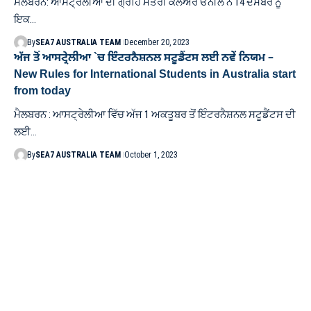
ਮੈਲਬਰਨ: ਆਸਟ੍ਰੇਲੀਆ ਦੀ ਗ੍ਰਹਿ ਮੰਤਰੀ ਕਲੇਅਰ ਓਨੀਲ ਨੇ 14 ਦਸੰਬਰ ਨੂੰ
ਇਕ…
By
SEA7 AUSTRALIA TEAM
December 20, 2023
ਅੱਜ ਤੋਂ ਆਸਟ੍ਰੇਲੀਆ `ਚ ਇੰਟਰਨੈਸ਼ਨਲ ਸਟੂਡੈਂਟਸ ਲਈ ਨਵੇਂ ਨਿਯਮ –
New Rules for International Students in Australia start
from today
ਮੈਲਬਰਨ : ਆਸਟ੍ਰੇਲੀਆ ਵਿੱਚ ਅੱਜ 1 ਅਕਤੂਬਰ ਤੋਂ ਇੰਟਰਨੈਸ਼ਨਲ ਸਟੂਡੈਂਟਸ ਦੀ
ਲਈ…
By
SEA7 AUSTRALIA TEAM
October 1, 2023