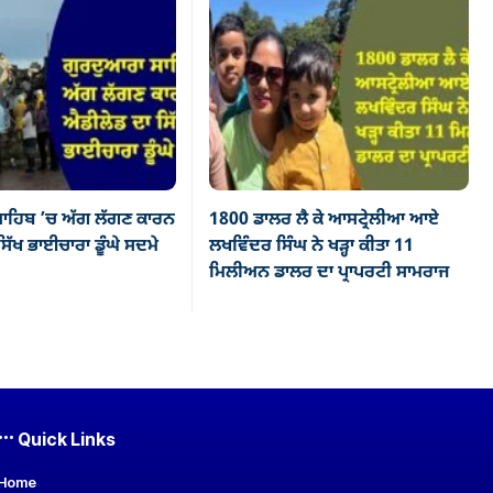
ਾਹਿਬ ’ਚ ਅੱਗ ਲੱਗਣ ਕਾਰਨ
1800 ਡਾਲਰ ਲੈ ਕੇ ਆਸਟ੍ਰੇਲੀਆ ਆਏ
ਿੱਖ ਭਾਈਚਾਰਾ ਡੂੰਘੇ ਸਦਮੇ
ਲਖਵਿੰਦਰ ਸਿੰਘ ਨੇ ਖੜ੍ਹਾ ਕੀਤਾ 11
ਮਿਲੀਅਨ ਡਾਲਰ ਦਾ ਪ੍ਰਾਪਰਟੀ ਸਾਮਰਾਜ
Quick Links
Home