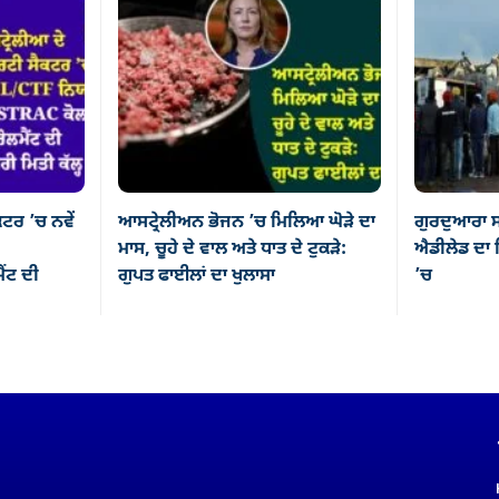
ਕਟਰ ’ਚ ਨਵੇਂ
ਆਸਟ੍ਰੇਲੀਅਨ ਭੋਜਨ ’ਚ ਮਿਲਿਆ ਘੋੜੇ ਦਾ
ਗੁਰਦੁਆਰਾ ਸ
ਮਾਸ, ਚੂਹੇ ਦੇ ਵਾਲ ਅਤੇ ਧਾਤ ਦੇ ਟੁਕੜੇ:
ਐਡੀਲੇਡ ਦਾ ਸ
ਂਟ ਦੀ
ਗੁਪਤ ਫਾਈਲਾਂ ਦਾ ਖੁਲਾਸਾ
’ਚ