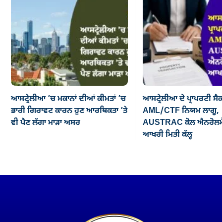
ਆਸਟ੍ਰੇਲੀਆ ’ਚ ਮਕਾਨਾਂ ਦੀਆਂ ਕੀਮਤਾਂ ’ਚ
ਆਸਟ੍ਰੇਲੀਆ ਦੇ ਪ੍ਰਾਪਰਟੀ ਸੈ
ਭਾਰੀ ਗਿਰਾਵਟ ਕਾਰਨ ਹੁਣ ਆਰਥਿਕਤਾ ’ਤੇ
AML/CTF ਨਿਯਮ ਲਾਗੂ,
ਵੀ ਪੈਣ ਲੱਗਾ ਮਾੜਾ ਅਸਰ
AUSTRAC ਕੋਲ ਐਨਰੋਲਮੈ
ਆਖਰੀ ਮਿਤੀ ਕੱਲ੍ਹ