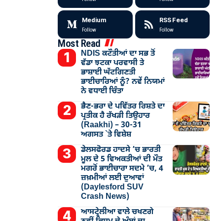
Medium
RSS Feed
Follow
Follow
Most Read
NDIS ਕਟੌਤੀਆਂ ਦਾ ਸਭ ਤੋਂ
ਵੱਡਾ ਝਟਕਾ ਪਰਵਾਸੀ ਤੇ
ਭਾਸ਼ਾਈ ਘੱਟਗਿਣਤੀ
ਭਾਈਚਾਰਿਆਂ ਨੂੰ? ਨਵੇਂ ਨਿਯਮਾਂ
ਨੇ ਵਧਾਈ ਚਿੰਤਾ
ਭੈਣ-ਭਰਾ ਦੇ ਪਵਿੱਤਰ ਰਿਸ਼ਤੇ ਦਾ
ਪ੍ਰਤੀਕ ਹੈ ਰੱਖੜੀ ਤਿਉਹਾਰ
(Raakhi) – 30-31
ਅਗਸਤ `ਤੇ ਵਿਸ਼ੇਸ਼
ਡੇਲਸਫੋਰਡ ਹਾਦਸੇ ’ਚ ਭਾਰਤੀ
ਮੂਲ ਦੇ 5 ਵਿਅਕਤੀਆਂ ਦੀ ਮੌਤ
ਮਗਰੋਂ ਭਾਈਚਾਰਾ ਸਦਮੇ ’ਚ, 4
ਜ਼ਖ਼ਮੀਆਂ ਲਈ ਦੁਆਵਾਂ
(Daylesford SUV
Crash News)
ਆਸਟ੍ਰੇਲੀਆ ਵਾਲੇ ਚਖਣਗੇ