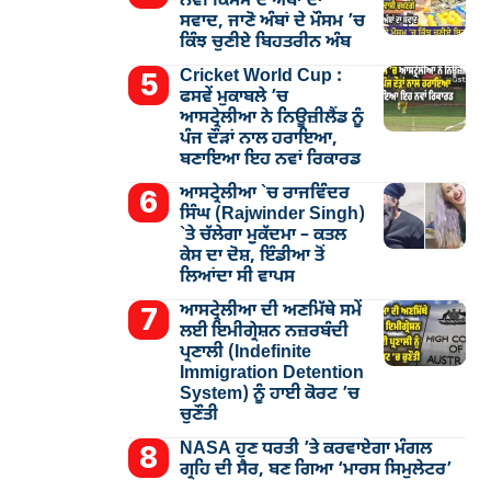
ਨਵੀਂ ਕਿਸਮ ਦੇ ਅੰਬਾਂ ਦਾ
ਸਵਾਦ, ਜਾਣੋ ਅੰਬਾਂ ਦੇ ਮੌਸਮ ’ਚ
ਕਿੰਝ ਚੁਣੀਏ ਬਿਹਤਰੀਨ ਅੰਬ
Cricket World Cup :
ਫਸਵੇਂ ਮੁਕਾਬਲੇ ’ਚ
ਆਸਟ੍ਰੇਲੀਆ ਨੇ ਨਿਊਜ਼ੀਲੈਂਡ ਨੂੰ
ਪੰਜ ਦੌੜਾਂ ਨਾਲ ਹਰਾਇਆ,
ਬਣਾਇਆ ਇਹ ਨਵਾਂ ਰਿਕਾਰਡ
ਆਸਟ੍ਰੇਲੀਆ `ਚ ਰਾਜਵਿੰਦਰ
ਸਿੰਘ (Rajwinder Singh)
`ਤੇ ਚੱਲੇਗਾ ਮੁੁਕੱਦਮਾ – ਕਤਲ
ਕੇਸ ਦਾ ਦੋਸ਼, ਇੰਡੀਆ ਤੋਂ
ਲਿਆਂਦਾ ਸੀ ਵਾਪਸ
ਆਸਟ੍ਰੇਲੀਆ ਦੀ ਅਣਮਿੱਥੇ ਸਮੇਂ
ਲਈ ਇਮੀਗ੍ਰੇਸ਼ਨ ਨਜ਼ਰਬੰਦੀ
ਪ੍ਰਣਾਲੀ (Indefinite
Immigration Detention
System) ਨੂੰ ਹਾਈ ਕੋਰਟ ’ਚ
ਚੁਣੌਤੀ
NASA ਹੁਣ ਧਰਤੀ ’ਤੇ ਕਰਵਾਏਗਾ ਮੰਗਲ
ਗ੍ਰਹਿ ਦੀ ਸੈਰ, ਬਣ ਗਿਆ ‘ਮਾਰਸ ਸਿਮੁਲੇਟਰ’