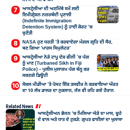
ਲਿਆਂਦਾ ਸੀ ਵਾਪਸ
ਆਸਟ੍ਰੇਲੀਆ ਦੀ ਅਣਮਿੱਥੇ ਸਮੇਂ ਲਈ
ਇਮੀਗ੍ਰੇਸ਼ਨ ਨਜ਼ਰਬੰਦੀ ਪ੍ਰਣਾਲੀ
(Indefinite Immigration
Detention System) ਨੂੰ ਹਾਈ ਕੋਰਟ ’ਚ
ਚੁਣੌਤੀ
NASA ਹੁਣ ਧਰਤੀ ’ਤੇ ਕਰਵਾਏਗਾ ਮੰਗਲ ਗ੍ਰਹਿ ਦੀ ਸੈਰ,
ਬਣ ਗਿਆ ‘ਮਾਰਸ ਸਿਮੁਲੇਟਰ’
ਆਸਟ੍ਰੇਲੀਆ ਨੇੜੇ ਟਾਪੂ ਦੇਸ਼ ਫੀਜੀ `ਚ ਪੱਗ
ਨੂੰ ਮਾਣ (Turbaned Sikh in Fiji
Police) – ਪੁਲੀਸ ਮੁਲਾਜ਼ਮ ਪੱਗ ਬੰਨ੍ਹ ਕਰ
ਸਕਣਗੇ ਡਿਊਟੀ
ਸੋਸ਼ਲ ਮੀਡੀਆ ’ਤੇ ਪੋਸਟ ਇੱਕ ਤਸਵੀਰ ਨੇ ਕਰਵਾਇਆ ਔਰਤ
ਦਾ 10 ਲੱਖ ਡਾਲਰ ਦਾ ਨੁਕਸਾਨ, ਜੱਜ ਵੀ ਰਹਿ ਗਏ ਹੈਰਾਨ
Related News
ਆਸਟ੍ਰੇਲੀਅਨ ਭੋਜਨ ’ਚ ਮਿਲਿਆ ਘੋੜੇ ਦਾ ਮਾਸ, ਚੂਹੇ
ਦੇ ਵਾਲ ਅਤੇ ਧਾਤ ਦੇ ਟੁਕੜੇ: ਗੁਪਤ ਫਾਈਲਾਂ ਦਾ ਖੁਲਾਸਾ