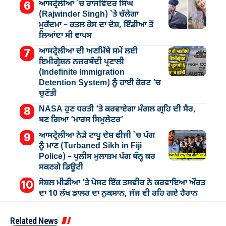
ਆਸਟ੍ਰੇਲੀਆ `ਚ ਰਾਜਵਿੰਦਰ ਸਿੰਘ
(Rajwinder Singh) `ਤੇ ਚੱਲੇਗਾ
ਮੁੁਕੱਦਮਾ – ਕਤਲ ਕੇਸ ਦਾ ਦੋਸ਼, ਇੰਡੀਆ ਤੋਂ
ਲਿਆਂਦਾ ਸੀ ਵਾਪਸ
ਆਸਟ੍ਰੇਲੀਆ ਦੀ ਅਣਮਿੱਥੇ ਸਮੇਂ ਲਈ
ਇਮੀਗ੍ਰੇਸ਼ਨ ਨਜ਼ਰਬੰਦੀ ਪ੍ਰਣਾਲੀ
(Indefinite Immigration
Detention System) ਨੂੰ ਹਾਈ ਕੋਰਟ ’ਚ
ਚੁਣੌਤੀ
NASA ਹੁਣ ਧਰਤੀ ’ਤੇ ਕਰਵਾਏਗਾ ਮੰਗਲ ਗ੍ਰਹਿ ਦੀ ਸੈਰ,
ਬਣ ਗਿਆ ‘ਮਾਰਸ ਸਿਮੁਲੇਟਰ’
ਆਸਟ੍ਰੇਲੀਆ ਨੇੜੇ ਟਾਪੂ ਦੇਸ਼ ਫੀਜੀ `ਚ ਪੱਗ
ਨੂੰ ਮਾਣ (Turbaned Sikh in Fiji
Police) – ਪੁਲੀਸ ਮੁਲਾਜ਼ਮ ਪੱਗ ਬੰਨ੍ਹ ਕਰ
ਸਕਣਗੇ ਡਿਊਟੀ
ਸੋਸ਼ਲ ਮੀਡੀਆ ’ਤੇ ਪੋਸਟ ਇੱਕ ਤਸਵੀਰ ਨੇ ਕਰਵਾਇਆ ਔਰਤ
ਦਾ 10 ਲੱਖ ਡਾਲਰ ਦਾ ਨੁਕਸਾਨ, ਜੱਜ ਵੀ ਰਹਿ ਗਏ ਹੈਰਾਨ
Related News