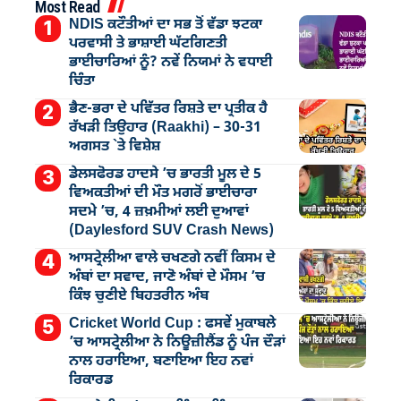
Most Read
NDIS ਕਟੌਤੀਆਂ ਦਾ ਸਭ ਤੋਂ ਵੱਡਾ ਝਟਕਾ
ਪਰਵਾਸੀ ਤੇ ਭਾਸ਼ਾਈ ਘੱਟਗਿਣਤੀ
ਭਾਈਚਾਰਿਆਂ ਨੂੰ? ਨਵੇਂ ਨਿਯਮਾਂ ਨੇ ਵਧਾਈ
ਚਿੰਤਾ
ਭੈਣ-ਭਰਾ ਦੇ ਪਵਿੱਤਰ ਰਿਸ਼ਤੇ ਦਾ ਪ੍ਰਤੀਕ ਹੈ
ਰੱਖੜੀ ਤਿਉਹਾਰ (Raakhi) – 30-31
ਅਗਸਤ `ਤੇ ਵਿਸ਼ੇਸ਼
ਡੇਲਸਫੋਰਡ ਹਾਦਸੇ ’ਚ ਭਾਰਤੀ ਮੂਲ ਦੇ 5
ਵਿਅਕਤੀਆਂ ਦੀ ਮੌਤ ਮਗਰੋਂ ਭਾਈਚਾਰਾ
ਸਦਮੇ ’ਚ, 4 ਜ਼ਖ਼ਮੀਆਂ ਲਈ ਦੁਆਵਾਂ
(Daylesford SUV Crash News)
ਆਸਟ੍ਰੇਲੀਆ ਵਾਲੇ ਚਖਣਗੇ ਨਵੀਂ ਕਿਸਮ ਦੇ
ਅੰਬਾਂ ਦਾ ਸਵਾਦ, ਜਾਣੋ ਅੰਬਾਂ ਦੇ ਮੌਸਮ ’ਚ
ਕਿੰਝ ਚੁਣੀਏ ਬਿਹਤਰੀਨ ਅੰਬ
Cricket World Cup : ਫਸਵੇਂ ਮੁਕਾਬਲੇ
’ਚ ਆਸਟ੍ਰੇਲੀਆ ਨੇ ਨਿਊਜ਼ੀਲੈਂਡ ਨੂੰ ਪੰਜ ਦੌੜਾਂ
ਨਾਲ ਹਰਾਇਆ, ਬਣਾਇਆ ਇਹ ਨਵਾਂ
ਰਿਕਾਰਡ