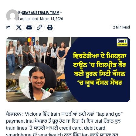
By
SEA7 AUSTRALIA TEAM
Last Updated: March 14, 2026
2 Min Read
ਮੈਲਬਰਨ : Victoria ਵਿੱਚ train ਯਾਤਰੀਆਂ ਲਈ ਨਵਾਂ “tap and go”
payment trial ਸੋਮਵਾਰ ਤੋਂ ਸ਼ੁਰੂ ਹੋਣ ਜਾ ਰਿਹਾ ਹੈ। ਇਸ trial ਦੌਰਾਨ ਕੁਝ
train lines ‘ਤੇ ਯਾਤਰੀ ਆਪਣੀ credit card, debit card,
smartphone ਜਾਂ smartwatch ਨਾਲ ਸਿੱਧਾ tap ਕਰਕੇ ਯਾਤਰਾ ਕਰ