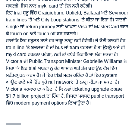
ਸਕਣਗੇ, ਜਿਸ ਨਾਲ myki card ਦੀ ਲੋੜ ਨਹੀਂ ਰਹੇਗੀ।
ਇਹ trial ਸ਼ੁਰੂ ਵਿੱਚ Craigieburn, Upfield, Ballarat ਅਤੇ Seymour
train lines ‘ਤੇ ਅਤੇ City Loop stations ‘ਤੇ ਕੀਤਾ ਜਾ ਰਿਹਾ ਹੈ। ਯਾਤਰੀ
single ਜਾਂ return journey ਲਈ ਆਪਣਾ Visa ਜਾਂ MasterCard ਵਰਤ
ਕੇ touch on ਅਤੇ touch off ਕਰ ਸਕਣਗੇ।
ਹਾਲਾਂਕਿ ਇਹ ਸਹੂਲਤ ਹਾਲੇ ਹਰ ਜਗ੍ਹਾ ਲਾਗੂ ਨਹੀਂ ਹੋਵੇਗੀ। ਜੇ ਕੋਈ ਯਾਤਰੀ ਹੋਰ
train line ‘ਤੇ ਬਦਲਦਾ ਹੈ ਜਾਂ bus ਜਾਂ tram ਵਰਤਦਾ ਹੈ ਤਾਂ ਉਸਨੂੰ ਅਜੇ ਵੀ
myki card ਵਰਤਣਾ ਪਵੇਗਾ, ਨਹੀਂ ਤਾਂ ਵਧੇਰੇ ਕਿਰਾਇਆ ਲੱਗ ਸਕਦਾ ਹੈ।
Victoria ਦੀ Public Transport Minister Gabrielle Williams ਨੇ
ਕਿਹਾ ਕਿ ਇਹ trial ਯਾਤਰਾ ਨੂੰ ਹੋਰ ਆਸਾਨ ਅਤੇ ਤੇਜ਼ ਬਣਾਉਣ ਵੱਲ ਇੱਕ
ਮਹੱਤਵਪੂਰਨ ਕਦਮ ਹੈ। ਜੇ ਇਹ trial ਸਫਲ ਰਹਿੰਦਾ ਹੈ ਤਾਂ ਇਹ system
ਆਉਣ ਵਾਲੇ ਸਮੇਂ ਵਿੱਚ ਪੂਰੇ rail network ‘ਤੇ ਲਾਗੂ ਕੀਤਾ ਜਾ ਸਕਦਾ ਹੈ।
Victoria ਸਰਕਾਰ ਦਾ ਕਹਿਣਾ ਹੈ ਕਿ ਨਵਾਂ ticketing upgrade ਲਗਭਗ
$1.7 billion project ਦਾ ਹਿੱਸਾ ਹੈ, ਜਿਸਦਾ ਮਕਸਦ public transport
ਵਿੱਚ modern payment options ਲਿਆਉਣਾ ਹੈ।