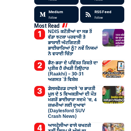
Medium
RSS Feed
Follow
Follow
Most Read
NDIS ਕਟੌਤੀਆਂ ਦਾ ਸਭ ਤੋਂ
ਵੱਡਾ ਝਟਕਾ ਪਰਵਾਸੀ ਤੇ
ਭਾਸ਼ਾਈ ਘੱਟਗਿਣਤੀ
ਭਾਈਚਾਰਿਆਂ ਨੂੰ? ਨਵੇਂ ਨਿਯਮਾਂ
ਨੇ ਵਧਾਈ ਚਿੰਤਾ
ਭੈਣ-ਭਰਾ ਦੇ ਪਵਿੱਤਰ ਰਿਸ਼ਤੇ ਦਾ
ਪ੍ਰਤੀਕ ਹੈ ਰੱਖੜੀ ਤਿਉਹਾਰ
(Raakhi) – 30-31
ਅਗਸਤ `ਤੇ ਵਿਸ਼ੇਸ਼
ਡੇਲਸਫੋਰਡ ਹਾਦਸੇ ’ਚ ਭਾਰਤੀ
ਮੂਲ ਦੇ 5 ਵਿਅਕਤੀਆਂ ਦੀ ਮੌਤ
ਮਗਰੋਂ ਭਾਈਚਾਰਾ ਸਦਮੇ ’ਚ, 4
ਜ਼ਖ਼ਮੀਆਂ ਲਈ ਦੁਆਵਾਂ
(Daylesford SUV
Crash News)
ਆਸਟ੍ਰੇਲੀਆ ਵਾਲੇ ਚਖਣਗੇ