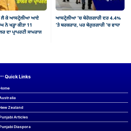
ਲੈ ਕੇ ਆਸਟ੍ਰੇਲੀਆ ਆਏ
ਆਸਟ੍ਰੇਲੀਆ ’ਚ ਬੇਰੋਜ਼ਗਾਰੀ ਦਰ 4.4%
ਘ ਨੇ ਖੜ੍ਹਾ ਕੀਤਾ 11
’ਤੇ ਬਰਕਰਾਰ, ਪਰ ਬੇਰੁਜ਼ਗਾਰੀ ’ਚ ਵਾਧਾ
ਰ ਦਾ ਪ੍ਰਾਪਰਟੀ ਸਾਮਰਾਜ
Quick Links
Home
Australia
New Zealand
Punjabi Articles
Punjabi Diaspora