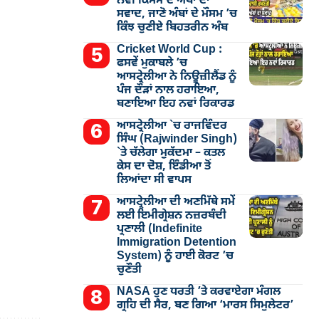
ਨਵੀਂ ਕਿਸਮ ਦੇ ਅੰਬਾਂ ਦਾ
ਸਵਾਦ, ਜਾਣੋ ਅੰਬਾਂ ਦੇ ਮੌਸਮ ’ਚ
ਕਿੰਝ ਚੁਣੀਏ ਬਿਹਤਰੀਨ ਅੰਬ
Cricket World Cup :
ਫਸਵੇਂ ਮੁਕਾਬਲੇ ’ਚ
ਆਸਟ੍ਰੇਲੀਆ ਨੇ ਨਿਊਜ਼ੀਲੈਂਡ ਨੂੰ
ਪੰਜ ਦੌੜਾਂ ਨਾਲ ਹਰਾਇਆ,
ਬਣਾਇਆ ਇਹ ਨਵਾਂ ਰਿਕਾਰਡ
ਆਸਟ੍ਰੇਲੀਆ `ਚ ਰਾਜਵਿੰਦਰ
ਸਿੰਘ (Rajwinder Singh)
`ਤੇ ਚੱਲੇਗਾ ਮੁੁਕੱਦਮਾ – ਕਤਲ
ਕੇਸ ਦਾ ਦੋਸ਼, ਇੰਡੀਆ ਤੋਂ
ਲਿਆਂਦਾ ਸੀ ਵਾਪਸ
ਆਸਟ੍ਰੇਲੀਆ ਦੀ ਅਣਮਿੱਥੇ ਸਮੇਂ
ਲਈ ਇਮੀਗ੍ਰੇਸ਼ਨ ਨਜ਼ਰਬੰਦੀ
ਪ੍ਰਣਾਲੀ (Indefinite
Immigration Detention
System) ਨੂੰ ਹਾਈ ਕੋਰਟ ’ਚ
ਚੁਣੌਤੀ
NASA ਹੁਣ ਧਰਤੀ ’ਤੇ ਕਰਵਾਏਗਾ ਮੰਗਲ
ਗ੍ਰਹਿ ਦੀ ਸੈਰ, ਬਣ ਗਿਆ ‘ਮਾਰਸ ਸਿਮੁਲੇਟਰ’