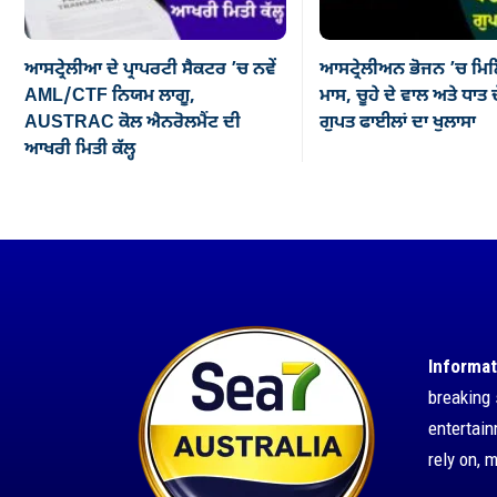
ਆਸਟ੍ਰੇਲੀਆ ਦੇ ਪ੍ਰਾਪਰਟੀ ਸੈਕਟਰ ’ਚ ਨਵੇਂ
ਆਸਟ੍ਰੇਲੀਅਨ ਭੋਜਨ ’ਚ ਮਿਲ
AML/CTF ਨਿਯਮ ਲਾਗੂ,
ਮਾਸ, ਚੂਹੇ ਦੇ ਵਾਲ ਅਤੇ ਧਾਤ ਦ
AUSTRAC ਕੋਲ ਐਨਰੋਲਮੈਂਟ ਦੀ
ਗੁਪਤ ਫਾਈਲਾਂ ਦਾ ਖੁਲਾਸਾ
ਆਖਰੀ ਮਿਤੀ ਕੱਲ੍ਹ
Informat
breaking 
entertai
rely on, 