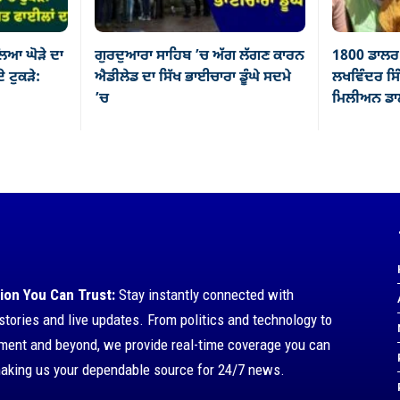
ਿਆ ਘੋੜੇ ਦਾ
ਗੁਰਦੁਆਰਾ ਸਾਹਿਬ ’ਚ ਅੱਗ ਲੱਗਣ ਕਾਰਨ
1800 ਡਾਲਰ 
ੇ ਟੁਕੜੇ:
ਐਡੀਲੇਡ ਦਾ ਸਿੱਖ ਭਾਈਚਾਰਾ ਡੂੰਘੇ ਸਦਮੇ
ਲਖਵਿੰਦਰ ਸਿੰ
’ਚ
ਮਿਲੀਅਨ ਡਾਲ
ion You Can Trust:
Stay instantly connected with
stories and live updates. From politics and technology to
nment and beyond, we provide real-time coverage you can
making us your dependable source for 24/7 news.