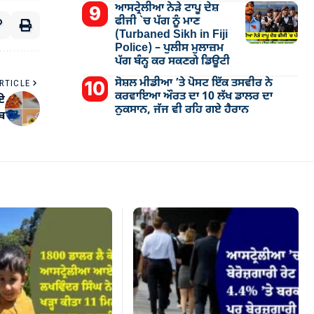
ਆਸਟ੍ਰੇਲੀਆ ਨੇੜੇ ਟਾਪੂ ਦੇਸ਼
ਫੀਜੀ `ਚ ਪੱਗ ਨੂੰ ਮਾਣ
(Turbaned Sikh in Fiji
Police) – ਪੁਲੀਸ ਮੁਲਾਜ਼ਮ
ਪੱਗ ਬੰਨ੍ਹ ਕਰ ਸਕਣਗੇ ਡਿਊਟੀ
ਸੋਸ਼ਲ ਮੀਡੀਆ ’ਤੇ ਪੋਸਟ ਇੱਕ ਤਸਵੀਰ ਨੇ
RTICLE
ਕਰਵਾਇਆ ਔਰਤ ਦਾ 10 ਲੱਖ ਡਾਲਰ ਦਾ
ਗਏ
ਨੁਕਸਾਨ, ਜੱਜ ਵੀ ਰਹਿ ਗਏ ਹੈਰਾਨ
ਾਬ