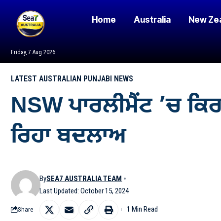
Home
Australia
New Ze
Friday, 7 Aug 2026
LATEST AUSTRALIAN PUNJABI NEWS
NSW ਪਾਰਲੀਮੈਂਟ ’ਚ ਕਿਰਾਏਦ
ਰਿਹਾ ਬਦਲਾਅ
By
SEA7 AUSTRALIA TEAM
Last Updated: October 15, 2024
1 Min Read
Share