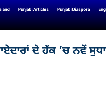
aland
Punjabi Articles
Punjabi Diaspora
Eng
ਾਰਾਂ ਦੇ ਹੱਕ ’ਚ ਨਵੇਂ ਸੁਧਾਰ