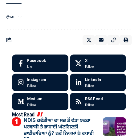
TAGGED:
Facebook
X
Like
Follow
Instagram
LinkedIn
Follow
Follow
Medium
RSS Feed
Follow
Follow
Most Read
NDIS ਕਟੌਤੀਆਂ ਦਾ ਸਭ ਤੋਂ ਵੱਡਾ ਝਟਕਾ
ਪਰਵਾਸੀ ਤੇ ਭਾਸ਼ਾਈ ਘੱਟਗਿਣਤੀ
ਭਾਈਚਾਰਿਆਂ ਨੂੰ? ਨਵੇਂ ਨਿਯਮਾਂ ਨੇ ਵਧਾਈ