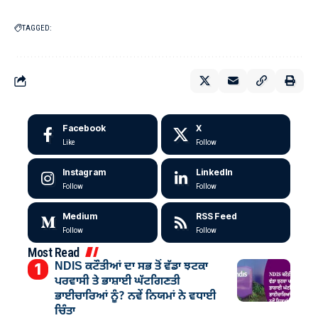
TAGGED:
Facebook
X
Like
Follow
Instagram
LinkedIn
Follow
Follow
Medium
RSS Feed
Follow
Follow
Most Read
NDIS ਕਟੌਤੀਆਂ ਦਾ ਸਭ ਤੋਂ ਵੱਡਾ ਝਟਕਾ
ਪਰਵਾਸੀ ਤੇ ਭਾਸ਼ਾਈ ਘੱਟਗਿਣਤੀ
ਭਾਈਚਾਰਿਆਂ ਨੂੰ? ਨਵੇਂ ਨਿਯਮਾਂ ਨੇ ਵਧਾਈ
ਚਿੰਤਾ