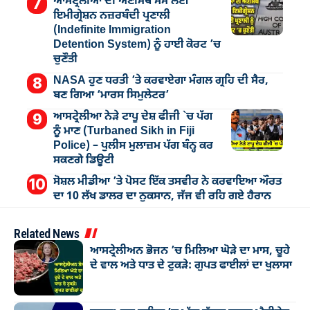
ਆਸਟ੍ਰੇਲੀਆ ਦੀ ਅਣਮਿੱਥੇ ਸਮੇਂ ਲਈ
ਇਮੀਗ੍ਰੇਸ਼ਨ ਨਜ਼ਰਬੰਦੀ ਪ੍ਰਣਾਲੀ
(Indefinite Immigration
Detention System) ਨੂੰ ਹਾਈ ਕੋਰਟ ’ਚ
ਚੁਣੌਤੀ
NASA ਹੁਣ ਧਰਤੀ ’ਤੇ ਕਰਵਾਏਗਾ ਮੰਗਲ ਗ੍ਰਹਿ ਦੀ ਸੈਰ,
ਬਣ ਗਿਆ ‘ਮਾਰਸ ਸਿਮੁਲੇਟਰ’
ਆਸਟ੍ਰੇਲੀਆ ਨੇੜੇ ਟਾਪੂ ਦੇਸ਼ ਫੀਜੀ `ਚ ਪੱਗ
ਨੂੰ ਮਾਣ (Turbaned Sikh in Fiji
Police) – ਪੁਲੀਸ ਮੁਲਾਜ਼ਮ ਪੱਗ ਬੰਨ੍ਹ ਕਰ
ਸਕਣਗੇ ਡਿਊਟੀ
ਸੋਸ਼ਲ ਮੀਡੀਆ ’ਤੇ ਪੋਸਟ ਇੱਕ ਤਸਵੀਰ ਨੇ ਕਰਵਾਇਆ ਔਰਤ
ਦਾ 10 ਲੱਖ ਡਾਲਰ ਦਾ ਨੁਕਸਾਨ, ਜੱਜ ਵੀ ਰਹਿ ਗਏ ਹੈਰਾਨ
Related News
ਆਸਟ੍ਰੇਲੀਅਨ ਭੋਜਨ ’ਚ ਮਿਲਿਆ ਘੋੜੇ ਦਾ ਮਾਸ, ਚੂਹੇ
ਦੇ ਵਾਲ ਅਤੇ ਧਾਤ ਦੇ ਟੁਕੜੇ: ਗੁਪਤ ਫਾਈਲਾਂ ਦਾ ਖੁਲਾਸਾ