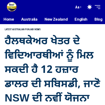
Aa
Home
Australia
New Zealand
English
Blog
LATEST AUSTRALIAN PUNJABI NEWS
ਹੈਲਥਕੇਅਰ ਖੇਤਰ ਦੇ
ਵਿਦਿਆਰਥੀਆਂ ਨੂੰ ਮਿਲ
ਸਕਦੀ ਹੈ 12 ਹਜ਼ਾਰ
ਡਾਲਰ ਦੀ ਸਬਿਸਡੀ, ਜਾਣੋ
NSW ਦੀ ਨਵੀਂ ਯੋਜਨਾ