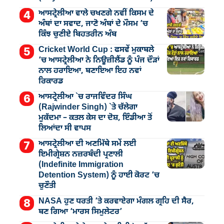
ਆਸਟ੍ਰੇਲੀਆ ਵਾਲੇ ਚਖਣਗੇ ਨਵੀਂ ਕਿਸਮ ਦੇ
ਅੰਬਾਂ ਦਾ ਸਵਾਦ, ਜਾਣੋ ਅੰਬਾਂ ਦੇ ਮੌਸਮ ’ਚ
ਕਿੰਝ ਚੁਣੀਏ ਬਿਹਤਰੀਨ ਅੰਬ
Cricket World Cup : ਫਸਵੇਂ ਮੁਕਾਬਲੇ
’ਚ ਆਸਟ੍ਰੇਲੀਆ ਨੇ ਨਿਊਜ਼ੀਲੈਂਡ ਨੂੰ ਪੰਜ ਦੌੜਾਂ
ਨਾਲ ਹਰਾਇਆ, ਬਣਾਇਆ ਇਹ ਨਵਾਂ
ਰਿਕਾਰਡ
ਆਸਟ੍ਰੇਲੀਆ `ਚ ਰਾਜਵਿੰਦਰ ਸਿੰਘ
(Rajwinder Singh) `ਤੇ ਚੱਲੇਗਾ
ਮੁੁਕੱਦਮਾ – ਕਤਲ ਕੇਸ ਦਾ ਦੋਸ਼, ਇੰਡੀਆ ਤੋਂ
ਲਿਆਂਦਾ ਸੀ ਵਾਪਸ
ਆਸਟ੍ਰੇਲੀਆ ਦੀ ਅਣਮਿੱਥੇ ਸਮੇਂ ਲਈ
ਇਮੀਗ੍ਰੇਸ਼ਨ ਨਜ਼ਰਬੰਦੀ ਪ੍ਰਣਾਲੀ
(Indefinite Immigration
Detention System) ਨੂੰ ਹਾਈ ਕੋਰਟ ’ਚ
ਚੁਣੌਤੀ
NASA ਹੁਣ ਧਰਤੀ ’ਤੇ ਕਰਵਾਏਗਾ ਮੰਗਲ ਗ੍ਰਹਿ ਦੀ ਸੈਰ,
ਬਣ ਗਿਆ ‘ਮਾਰਸ ਸਿਮੁਲੇਟਰ’