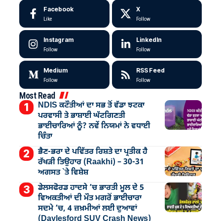
Facebook
X
Like
Follow
Instagram
LinkedIn
Follow
Follow
Medium
RSS Feed
Follow
Follow
Most Read
NDIS ਕਟੌਤੀਆਂ ਦਾ ਸਭ ਤੋਂ ਵੱਡਾ ਝਟਕਾ
ਪਰਵਾਸੀ ਤੇ ਭਾਸ਼ਾਈ ਘੱਟਗਿਣਤੀ
ਭਾਈਚਾਰਿਆਂ ਨੂੰ? ਨਵੇਂ ਨਿਯਮਾਂ ਨੇ ਵਧਾਈ
ਚਿੰਤਾ
ਭੈਣ-ਭਰਾ ਦੇ ਪਵਿੱਤਰ ਰਿਸ਼ਤੇ ਦਾ ਪ੍ਰਤੀਕ ਹੈ
ਰੱਖੜੀ ਤਿਉਹਾਰ (Raakhi) – 30-31
ਅਗਸਤ `ਤੇ ਵਿਸ਼ੇਸ਼
ਡੇਲਸਫੋਰਡ ਹਾਦਸੇ ’ਚ ਭਾਰਤੀ ਮੂਲ ਦੇ 5
ਵਿਅਕਤੀਆਂ ਦੀ ਮੌਤ ਮਗਰੋਂ ਭਾਈਚਾਰਾ
ਸਦਮੇ ’ਚ, 4 ਜ਼ਖ਼ਮੀਆਂ ਲਈ ਦੁਆਵਾਂ
(Daylesford SUV Crash News)