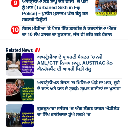
ਆਸਟ੍ਰੇਲੀਆ ਨੇੜੇ ਟਾਪੂ ਦੇਸ਼ ਫੀਜੀ `ਚ ਪੱਗ
ਨੂੰ ਮਾਣ (Turbaned Sikh in Fiji
Police) – ਪੁਲੀਸ ਮੁਲਾਜ਼ਮ ਪੱਗ ਬੰਨ੍ਹ ਕਰ
ਸਕਣਗੇ ਡਿਊਟੀ
ਸੋਸ਼ਲ ਮੀਡੀਆ ’ਤੇ ਪੋਸਟ ਇੱਕ ਤਸਵੀਰ ਨੇ ਕਰਵਾਇਆ ਔਰਤ
ਦਾ 10 ਲੱਖ ਡਾਲਰ ਦਾ ਨੁਕਸਾਨ, ਜੱਜ ਵੀ ਰਹਿ ਗਏ ਹੈਰਾਨ
Related News
ਆਸਟ੍ਰੇਲੀਆ ਦੇ ਪ੍ਰਾਪਰਟੀ ਸੈਕਟਰ ’ਚ ਨਵੇਂ
AML/CTF ਨਿਯਮ ਲਾਗੂ, AUSTRAC ਕੋਲ
ਐਨਰੋਲਮੈਂਟ ਦੀ ਆਖਰੀ ਮਿਤੀ ਕੱਲ੍ਹ
ਆਸਟ੍ਰੇਲੀਅਨ ਭੋਜਨ ’ਚ ਮਿਲਿਆ ਘੋੜੇ ਦਾ ਮਾਸ, ਚੂਹੇ
ਦੇ ਵਾਲ ਅਤੇ ਧਾਤ ਦੇ ਟੁਕੜੇ: ਗੁਪਤ ਫਾਈਲਾਂ ਦਾ ਖੁਲਾਸਾ
ਗੁਰਦੁਆਰਾ ਸਾਹਿਬ ’ਚ ਅੱਗ ਲੱਗਣ ਕਾਰਨ ਐਡੀਲੇਡ
ਦਾ ਸਿੱਖ ਭਾਈਚਾਰਾ ਡੂੰਘੇ ਸਦਮੇ ’ਚ